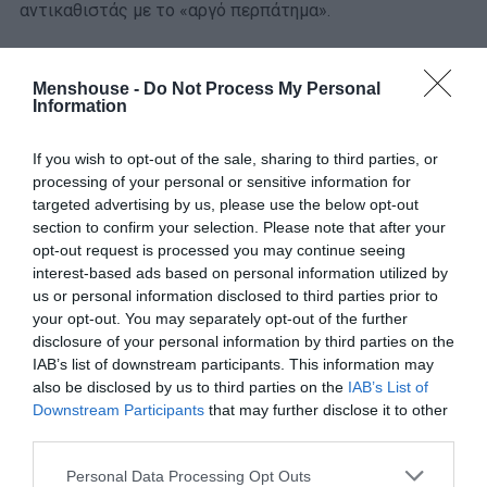
αντικαθιστάς με το «αργό περπάτημα».
… αρχίζεις να φοράς όλο και πιο φαρδιά ρούχα εντός
σπιτιού.
Menshouse -
Do Not Process My Personal
Information
… κοιμάσαι τις ώρες που κάποτε ξυπνούσες.
If you wish to opt-out of the sale, sharing to third parties, or
… γελάς με τον Σεφερλή και δεν είσαι 12 χρονών.
processing of your personal or sensitive information for
targeted advertising by us, please use the below opt-out
section to confirm your selection. Please note that after your
… θυμάσαι τι πραγματικά έχει κάνει το ΠΑΣΟΚ.
opt-out request is processed you may continue seeing
interest-based ads based on personal information utilized by
… δεν πηγαίνεις σε πάρτι.
us or personal information disclosed to third parties prior to
your opt-out. You may separately opt-out of the further
… παρακολουθείς συνταγές μαγειρικής.
disclosure of your personal information by third parties on the
IAB’s list of downstream participants. This information may
… χάνεις την επαφή σου με τα νέα μέσα κοινωνικής
also be disclosed by us to third parties on the
IAB’s List of
δικτύωσης.
Downstream Participants
that may further disclose it to other
third parties.
… φοράς πολύ ψηλά το παντελόνι σου.
Personal Data Processing Opt Outs