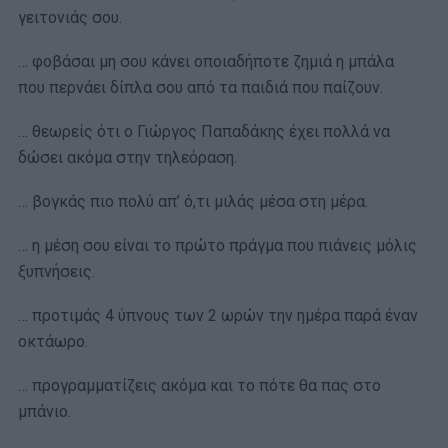
γειτονιάς σου.
… φοβάσαι μη σου κάνει οποιαδήποτε ζημιά η μπάλα
που περνάει δίπλα σου από τα παιδιά που παίζουν.
… θεωρείς ότι ο Γιώργος Παπαδάκης έχει πολλά να
δώσει ακόμα στην τηλεόραση.
… βογκάς πιο πολύ απ’ ό,τι μιλάς μέσα στη μέρα.
… η μέση σου είναι το πρώτο πράγμα που πιάνεις μόλις
ξυπνήσεις.
… προτιμάς 4 ύπνους των 2 ωρών την ημέρα παρά έναν
οκτάωρο.
… προγραμματίζεις ακόμα και το πότε θα πας στο
μπάνιο.