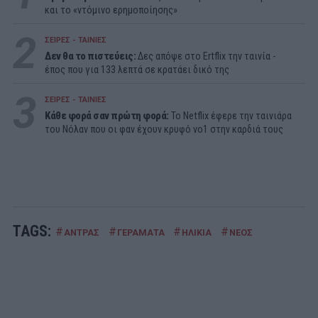
και το «ντόμινο ερημοποίησης»
2
ΣΕΙΡΕΣ - ΤΑΙΝΙΕΣ
Δεν θα το πιστεύεις:
Δες απόψε στο Ertflix την ταινία -
έπος που για 133 λεπτά σε κρατάει δικό της
3
ΣΕΙΡΕΣ - ΤΑΙΝΙΕΣ
Κάθε φορά σαν πρώτη φορά:
Το Netflix έφερε την ταινιάρα
του Νόλαν που οι φαν έχουν κρυφό νο1 στην καρδιά τους
TAGS:
#
#
#
#
ΑΝΤΡΑΣ
ΓΕΡΑΜΑΤΑ
ΗΛΙΚΙΑ
ΝΕΟΣ