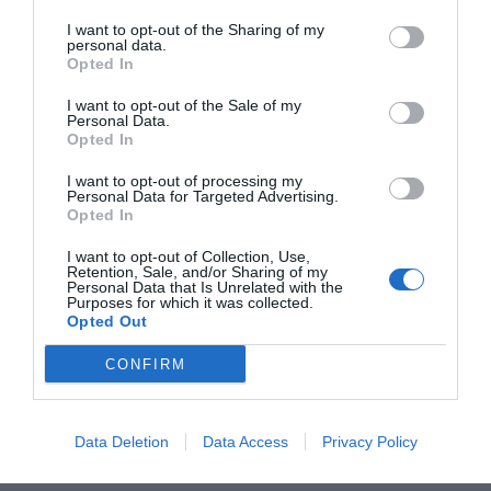
… αγοράζεις γλάστρες.
I want to opt-out of the Sharing of my
personal data.
… μιλάς στα φυτά στις γλάστρες σου.
Opted In
I want to opt-out of the Sale of my
… βρίσκεις μια μαύρη τρίχα μέσα στις άσπρες.
Personal Data.
Opted In
… σκέφτεσαι να πάρεις χρυσόψαρο.
I want to opt-out of processing my
Personal Data for Targeted Advertising.
… κλείνεις διακοπές στην Αιδηψό.
Opted In
… ξεκινάς κουβέντα με ταξιτζή.
I want to opt-out of Collection, Use,
Retention, Sale, and/or Sharing of my
Personal Data that Is Unrelated with the
… ξεκινάς κουβέντα σε ουρές ΑΤΜ, εφορίες κτλ.
Purposes for which it was collected.
Opted Out
… κάνεις ζάπινγκ περιμένοντας να πέσεις στο Ρετιρέ.
CONFIRM
… όταν πας σε καφενείο.
Data Deletion
Data Access
Privacy Policy
… όταν πας σε καφενείο να δεις το Σ/Κ αγώνες Super
League.