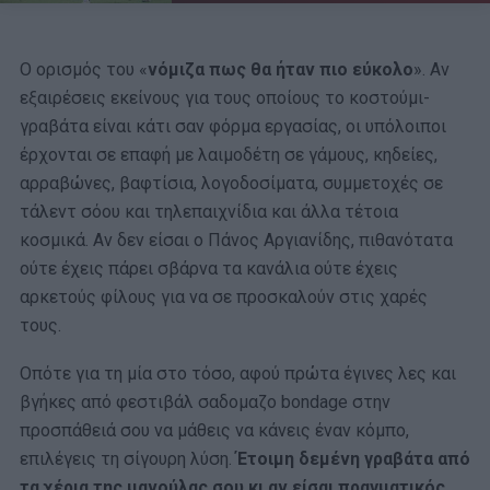
Ο ορισμός του «
νόμιζα πως θα ήταν πιο εύκολο
». Αν
εξαιρέσεις εκείνους για τους οποίους το κοστούμι-
γραβάτα είναι κάτι σαν φόρμα εργασίας, οι υπόλοιποι
έρχονται σε επαφή με λαιμοδέτη σε γάμους, κηδείες,
αρραβώνες, βαφτίσια, λογοδοσίματα, συμμετοχές σε
τάλεντ σόου και τηλεπαιχνίδια και άλλα τέτοια
κοσμικά. Αν δεν είσαι ο Πάνος Αργιανίδης, πιθανότατα
ούτε έχεις πάρει σβάρνα τα κανάλια ούτε έχεις
αρκετούς φίλους για να σε προσκαλούν στις χαρές
τους.
Οπότε για τη μία στο τόσο, αφού πρώτα έγινες λες και
βγήκες από φεστιβάλ σαδομαζο bondage στην
προσπάθειά σου να μάθεις να κάνεις έναν κόμπο,
επιλέγεις τη σίγουρη λύση.
Έτοιμη δεμένη γραβάτα από
τα χέρια της μανούλας σου κι αν είσαι πραγματικός