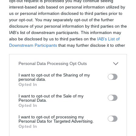
opt-out request is processed you may continue seeing
interest-based ads based on personal information utilized by
us or personal information disclosed to third parties prior to
your opt-out. You may separately opt-out of the further
Απαραίτητο αξεσουάρ της σεξουαλικής μας ζωής, το
disclosure of your personal information by third parties on the
οποίο δεν πρέπει να λείπει ποτέ από την γκαρνταρόμπα
IAB’s list of downstream participants. This information may
also be disclosed by us to third parties on the
IAB’s List of
μας. Ωστόσο αυτή η «ζώνη ασφαλείας» δεν είναι εύκολο
Downstream Participants
that may further disclose it to other
να φορεθεί.
Όταν το βλέπεις να το κάνουν
third parties.
επαγγελματίες του είδους (σε ταινίες εκπαιδευτικού
περιεχομένου) μοιάζει παιχνιδάκι
. Επειδή συνήθως
Personal Data Processing Opt Outs
όμως οι συνθήκες κάτω από τις οποίες θα κληθείς να
I want to opt-out of the Sharing of my
το κάνεις εσύ διαφέρουν πολύ από αυτό που
personal data.
Opted In
παρακολουθείς, αποφασίζεις να κάνεις practice.
I want to opt-out of the Sale of my
Αφήνεις το μυαλό να δημιουργήσει τη σκηνή και
Personal Data.
Opted In
υπολογίζεις τις κινήσεις σου. Έχεις χαλάσει μια μικρή
περιουσία σε προφυλακτικά μέχρι να τελειοποιήσεις
I want to opt-out of processing my
Personal Data for Targeted Advertising.
την τεχνική σου κι
ο περιπτεράς σου σ’ έχει περάσει
Opted In
για τον Τατσόπουλο
.