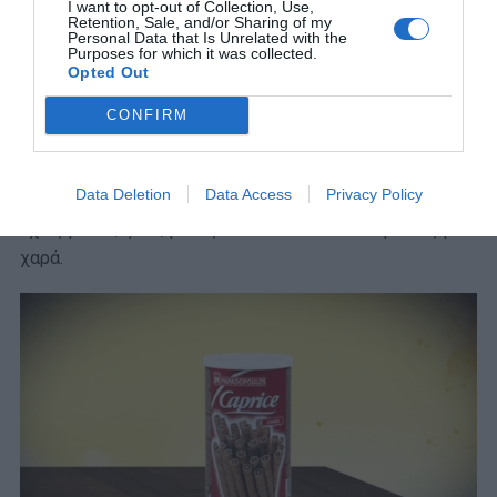
I want to opt-out of Collection, Use,
Retention, Sale, and/or Sharing of my
Τελικά,
την πρώτη φορά
που θα χρειαστεί να
Personal Data that Is Unrelated with the
Purposes for which it was collected.
χρησιμοποιήσεις πραγματικά πυρά,
θα τα
Opted Out
κάνεις μαντάρα
.
CONFIRM
Δεν θα μπορείς να το ανοίξεις, πιθανότατα θα το
σκίσεις και αν τελικά καταφέρεις να το πιάσεις στα
Data Deletion
Data Access
Privacy Policy
χέρια σου, μάλλον θα έχει περάσει τόση ώρα που θα
έχεις μείνει, ξανά, μόνος σου. Και τότε θα το βάλεις μια
χαρά.