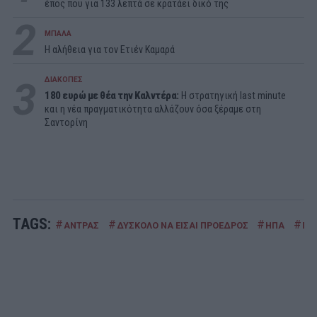
έπος που για 133 λεπτά σε κρατάει δικό της
2
ΜΠΑΛΑ
Η αλήθεια για τον Ετιέν Καμαρά
3
ΔΙΑΚΟΠΕΣ
180 ευρώ με θέα την Καλντέρα:
Η στρατηγική last minute
και η νέα πραγματικότητα αλλάζουν όσα ξέραμε στη
Σαντορίνη
TAGS:
#
#
#
#
ΑΝΤΡΑΣ
ΔΥΣΚΟΛΟ ΝΑ ΕΙΣΑΙ ΠΡΟΕΔΡΟΣ
ΗΠΑ
ΠΡ