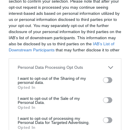
section to confirm your selection. Please note that after your
opt-out request is processed you may continue seeing
Συνήθως ένας πόνος από χτύπημα στην «οικογένεια»
interest-based ads based on personal information utilized by
κρατάει 5-10 λεπτά, όπως διαβάζουμε στο
us or personal information disclosed to third parties prior to
ygeiaonline.gr
. Μπορεί να φτάσει ως και τα 15. Μέχρι
your opt-out. You may separately opt-out of the further
εκεί δεν έχεις κάτι να ανησυχείς. Αν ξεπεράσει αυτό το
disclosure of your personal information by third parties on the
IAB’s list of downstream participants. This information may
όριο, τότε δεν πρέπει να καθυστερήσεις λεπτό και θα
also be disclosed by us to third parties on the
IAB’s List of
πας στα επείγοντα. Το ενδεχόμενο θλάσης σε κάποιον
Downstream Participants
that may further disclose it to other
όρχι είναι πιθανό.
third parties.
Όπως πιθανή είναι η εσωτερική αιμορραγία ή η διακοπή
Personal Data Processing Opt Outs
επαφής του όρχι με την κυκλοφορία του αίματος. Κάτι
I want to opt-out of the Sharing of my
τέτοιο θα οδηγούσε σε απώλεια του όρχι.
personal data.
Opted In
I want to opt-out of the Sale of my
Personal Data.
Opted In
ΜΠΑΛΑ
Η αλήθεια για τον Ετιέν Καμαρά
I want to opt-out of processing my
Personal Data for Targeted Advertising.
Opted In