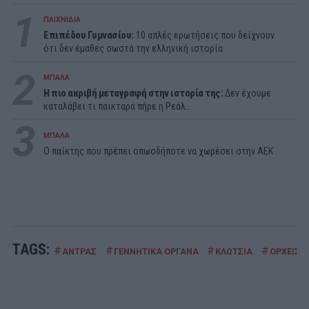
1
ΠΑΙΧΝΙΔΙΑ
Επιπέδου Γυμνασίου:
10 απλές ερωτήσεις που δείχνουν
ότι δεν έμαθες σωστά την ελληνική ιστορία
2
ΜΠΑΛΑ
Η πιο ακριβή μεταγραφή στην ιστορία της:
Δεν έχουμε
καταλάβει τι παικταρά πήρε η Ρεάλ...
3
ΜΠΑΛΑ
Ο παίκτης που πρέπει οπωσδήποτε να χωρέσει στην ΑΕΚ
TAGS:
#
#
#
#
ΑΝΤΡΑΣ
ΓΕΝΝΗΤΙΚΑ ΟΡΓΑΝΑ
ΚΛΩΤΣΙΑ
ΟΡΧΕΙΣ