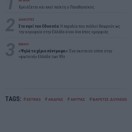
1
ΜΠΑΛΑ
Χρειάζεται και εκεί παίκτη ο Παναθηναϊκός
2
ΔΙΑΚΟΠΕΣ
Στο νησί του Οδυσσέα:
Η παραλία που πολλοί θεωρούν ως
την κορυφαία στην Ελλάδα είναι ένα έπος ομορφιάς
3
ΒΙΒΛΙΟ
«Ψηλά τα χέρια σύντροφε»:
Ένα σκοτεινό crime στην
«φωτεινή» Ελλάδα των 90s
TAGS:
#
#
#
#
EXTRAS
ΑΝΔΡΑΣ
ΑΝΤΡΑΣ
ΒΑΡΕΤΕΣ ΔΟΥΛΕΙΕΣ Τ