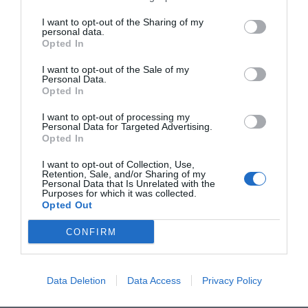
η απογοήτευση. Εκεί που νομίζεις ότι το κάνεις τέλεια,
I want to opt-out of the Sharing of my
ΠΑΝΤΑ θα κάνεις τσάκιση. Και στο τέλος τι κατάφερες;
personal data.
Opted In
Τα περισσότερα ρούχα μοιάζουν πιο… τσαλακωμένα από
πριν τα σιδερώσεις!
I want to opt-out of the Sale of my
Personal Data.
Opted In
I want to opt-out of processing my
Personal Data for Targeted Advertising.
Opted In
I want to opt-out of Collection, Use,
Retention, Sale, and/or Sharing of my
Personal Data that Is Unrelated with the
Purposes for which it was collected.
Opted Out
CONFIRM
Data Deletion
Data Access
Privacy Policy