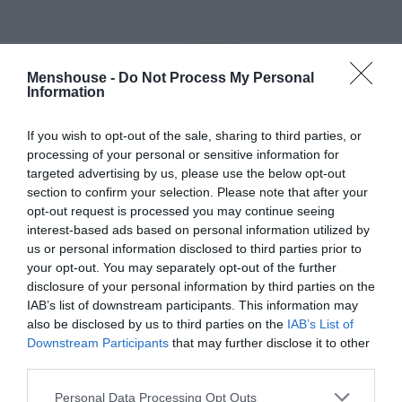
Menshouse -
Do Not Process My Personal
Information
If you wish to opt-out of the sale, sharing to third parties, or
processing of your personal or sensitive information for
targeted advertising by us, please use the below opt-out
section to confirm your selection. Please note that after your
opt-out request is processed you may continue seeing
interest-based ads based on personal information utilized by
us or personal information disclosed to third parties prior to
your opt-out. You may separately opt-out of the further
disclosure of your personal information by third parties on the
IAB’s list of downstream participants. This information may
-Σιδέρωμα.
Καταρχάς να βάλεις νερό στο σίδερο ή να
also be disclosed by us to third parties on the
IAB’s List of
Downstream Participants
that may further disclose it to other
μην βάλεις; Κανένας άνδρας δεν ξέρει τη σωστή
third parties.
απάντηση. Έπειτα τα πουκάμισα. Κούμπωσέ τα αφόρετα
(άλλο είδος τιμωρίας αυτό) πριν τα πατήσεις. Και μετά
Personal Data Processing Opt Outs