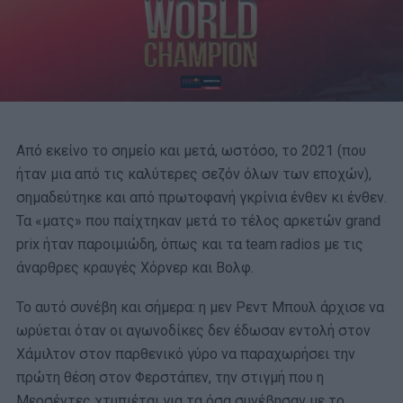
Από εκείνο το σημείο και μετά, ωστόσο, το 2021 (που
ήταν μια από τις καλύτερες σεζόν όλων των εποχών),
σημαδεύτηκε και από πρωτοφανή γκρίνια ένθεν κι ένθεν.
Τα «ματς» που παίχτηκαν μετά το τέλος αρκετών grand
prix ήταν παροιμιώδη, όπως και τα team radios με τις
άναρθρες κραυγές Χόρνερ και Βολφ.
Το αυτό συνέβη και σήμερα: η μεν Ρεντ Μπουλ άρχισε να
ωρύεται όταν οι αγωνοδίκες δεν έδωσαν εντολή στον
Χάμιλτον στον παρθενικό γύρο να παραχωρήσει την
πρώτη θέση στον Φερστάπεν, την στιγμή που η
Μερσέντες χτυπιέται για τα όσα συνέβησαν με το