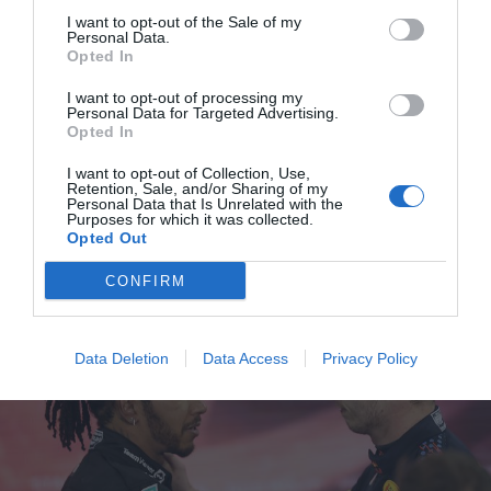
την απόδοσή τους και αφήνοντας ξεκάθαρα πίσω τους
I want to opt-out of the Sale of my
Personal Data.
την Ρεντ Μπουλ.
Opted In
Ο δε Χάμιλτον οδήγησε τα τέσσερα τελευταία grand prix
I want to opt-out of processing my
Personal Data for Targeted Advertising.
ανάλογα της ουρανόμηκους κλάσης του, δείχνοντας για
Opted In
ποιο λόγο είναι ο απόλυτος ρέκορντμαν της F1: πάντα
I want to opt-out of Collection, Use,
στο όριο, αλάνθαστος, ψύχραιμος και με την εμπειρία
Retention, Sale, and/or Sharing of my
Personal Data that Is Unrelated with the
του ως «σύμμαχο» πήγαινε να ολοκληρώσει μία από τις
Purposes for which it was collected.
μεγαλύτερες ανατροπές ever.
Opted Out
CONFIRM
Data Deletion
Data Access
Privacy Policy