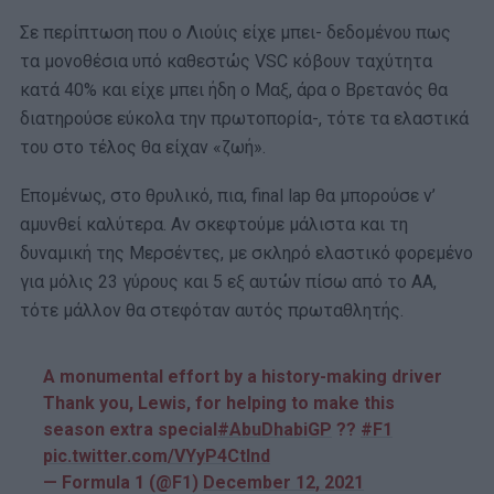
Σε περίπτωση που ο Λιούις είχε μπει- δεδομένου πως
τα μονοθέσια υπό καθεστώς VSC κόβουν ταχύτητα
κατά 40% και είχε μπει ήδη ο Μαξ, άρα ο Βρετανός θα
διατηρούσε εύκολα την πρωτοπορία-, τότε τα ελαστικά
του στο τέλος θα είχαν «ζωή».
Επομένως, στο θρυλικό, πια, final lap θα μπορούσε ν’
αμυνθεί καλύτερα. Αν σκεφτούμε μάλιστα και τη
δυναμική της Μερσέντες, με σκληρό ελαστικό φορεμένο
για μόλις 23 γύρους και 5 εξ αυτών πίσω από το ΑΑ,
τότε μάλλον θα στεφόταν αυτός πρωταθλητής.
A monumental effort by a history-making driver
Thank you, Lewis, for helping to make this
season extra special
#AbuDhabiGP
??
#F1
pic.twitter.com/VYyP4CtInd
— Formula 1 (@F1)
December 12, 2021