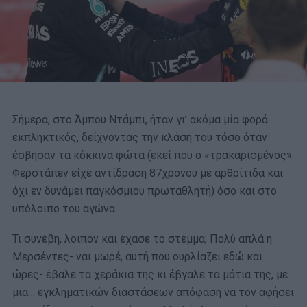
Σήμερα, στο Άμπου Ντάμπι, ήταν γι’ ακόμα μία φορά
εκπληκτικός, δείχνοντας την κλάση του τόσο όταν
έσβησαν τα κόκκινα φώτα (εκεί που ο «τρακαρισμένος»
Φερστάπεν είχε αντίδραση 87χρονου με αρθρίτιδα και
όχι εν δυνάμει παγκόσμιου πρωταθλητή) όσο και στο
υπόλοιπο του αγώνα.
Τι συνέβη, λοιπόν και έχασε το στέμμα; Πολύ απλά η
Μερσέντες- ναι μωρέ, αυτή που ουρλίαζει εδώ και
ώρες- έβαλε τα χεράκια της κι έβγαλε τα μάτια της, με
μια… εγκληματικών διαστάσεων απόφαση να τον αφήσει