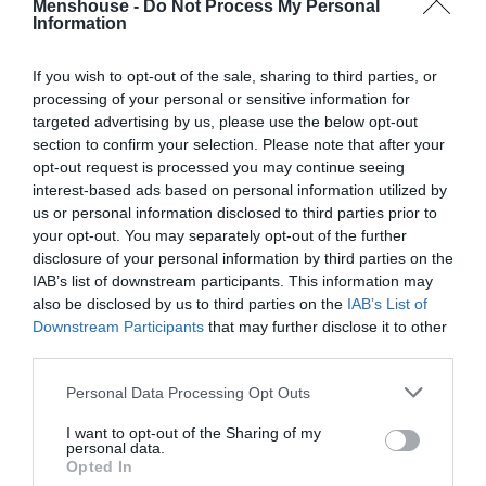
Menshouse -
Do Not Process My Personal
αλλά ουδείς ασχολείται…), τότε ανεβαίνουν οι τόνοι,
Information
καθώς επίσης και άλλα ψάρια.
If you wish to opt-out of the sale, sharing to third parties, or
Όμως φέτος το παράκαναν και οι μεν και οι δε,
processing of your personal or sensitive information for
targeted advertising by us, please use the below opt-out
τερματίζοντας πολλές φορές το γραφικόμετρο σε
section to confirm your selection. Please note that after your
σημείο που να θέλεις να ξηλώσεις τα μάτια και τ’ αυτιά
opt-out request is processed you may continue seeing
σου με αυτά που διαβάζεις και βλέπεις.
interest-based ads based on personal information utilized by
us or personal information disclosed to third parties prior to
Και ειδικά η Μερσέντες σήμερα
δε
δικαιούται να μιλά
.
your opt-out. You may separately opt-out of the further
disclosure of your personal information by third parties on the
Όχι γιατί, αίφνης, αποφασίσαμε να βάλουμε πορτοκαλί
IAB’s list of downstream participants. This information may
παρωπίδες (στην πραγματικότητα δεν υποστηρίζουμε
also be disclosed by us to third parties on the
IAB’s List of
κανέναν εκ των δύο- έχουμε άλλες, πιο… υπέργηρες
Downstream Participants
that may further disclose it to other
συμπάθειες), αλλά επειδή θα μπορούσε να είναι αυτή που
third parties.
στο τέλος θα πανηγυρίσει.
Personal Data Processing Opt Outs
Εξηγούμαστε και πάλι: από το Ιντερλάγκος και μετά, με
I want to opt-out of the Sharing of my
την αλλαγή κινητήρα, τα (πρώην) «Ασημένια Βέλη» ήταν
personal data.
Opted In
πραγματικά άπιαστα, ανεβάζοντας σε δυσθεώρητα ύψη