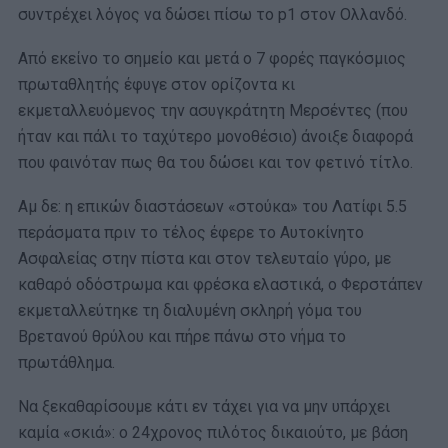
συντρέχει λόγος να δώσει πίσω το p1 στον Ολλανδό.
Από εκείνο το σημείο και μετά ο 7 φορές παγκόσμιος
πρωταθλητής έφυγε στον ορίζοντα κι
εκμεταλλευόμενος την ασυγκράτητη Μερσέντες (που
ήταν και πάλι το ταχύτερο μονοθέσιο) άνοιξε διαφορά
που φαινόταν πως θα του δώσει και τον φετινό τίτλο.
Αμ δε: η επικών διαστάσεων «στούκα» του Λατίφι 5.5
περάσματα πριν το τέλος έφερε το Αυτοκίνητο
Ασφαλείας στην πίστα και στον τελευταίο γύρο, με
καθαρό οδόστρωμα και φρέσκα ελαστικά, ο Φερστάπεν
εκμεταλλεύτηκε τη διαλυμένη σκληρή γόμα του
Βρετανού θρύλου και πήρε πάνω στο νήμα το
πρωτάθλημα.
Να ξεκαθαρίσουμε κάτι εν τάχει για να μην υπάρχει
καμία «σκιά»: ο 24χρονος πιλότος δικαιούτο, με βάση