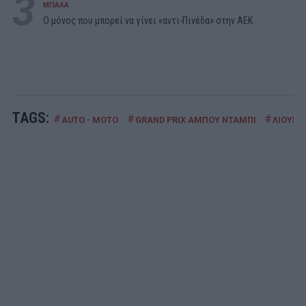
3
ΜΠΑΛΑ
Ο μόνος που μπορεί να γίνει «αντι-Πινέδα» στην ΑΕΚ
TAGS:
#
#
#
AUTO - MOTO
GRAND PRIX ΑΜΠΟΥ ΝΤΑΜΠΙ
ΛΙΟΥΙΣ