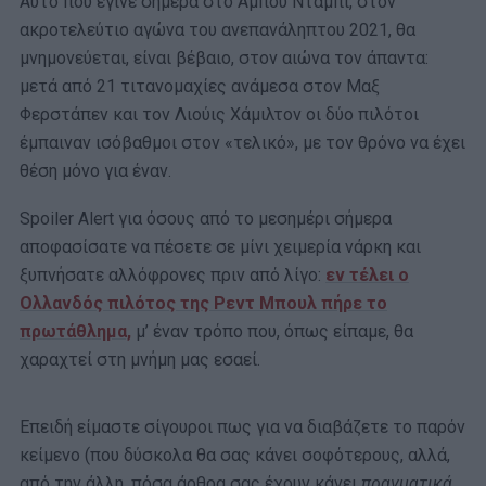
Αυτό που έγινε σήμερα στο Άμπου Ντάμπι, στον
ακροτελεύτιο αγώνα του ανεπανάληπτου 2021, θα
μνημονεύεται, είναι βέβαιο, στον αιώνα τον άπαντα:
μετά από 21 τιτανομαχίες ανάμεσα στον Μαξ
Φερστάπεν και τον Λιούις Χάμιλτον οι δύο πιλότοι
έμπαιναν ισόβαθμοι στον «τελικό», με τον θρόνο να έχει
θέση μόνο για έναν.
Spoiler Alert για όσους από το μεσημέρι σήμερα
αποφασίσατε να πέσετε σε μίνι χειμερία νάρκη και
ξυπνήσατε αλλόφρονες πριν από λίγο:
εν τέλει ο
Ολλανδός πιλότος της Ρεντ Μπουλ πήρε το
πρωτάθλημα,
μ’ έναν τρόπο που, όπως είπαμε, θα
χαραχτεί στη μνήμη μας εσαεί.
Επειδή είμαστε σίγουροι πως για να διαβάζετε το παρόν
κείμενο (που δύσκολα θα σας κάνει σοφότερους, αλλά,
από την άλλη, πόσα άρθρα σας έχουν κάνει
πραγματικά