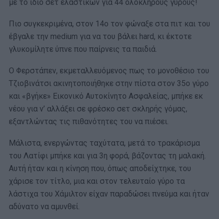
με το ίδιο σετ ελαστικών για 44 ολόκληρους γύρους!
Πιο συγκεκριμένα, στον 14ο τον φώναξε στα πιτ και του
έβγαλε την medium για να του βάλει hard, κι έκτοτε
γλυκομίλητε ύπνε που παίρνεις τα παιδιά.
Ο Φερστάπεν, εκμεταλλευόμενος πως το μονοθέσιο του
Τζιοβινάτσι ακινητοποιήθηκε στην πίστα στον 35ο γύρο
και «βγήκε» Εικονικό Αυτοκίνητο Ασφαλείας, μπήκε εκ
νέου για ν’ αλλάξει σε φρέσκο σετ σκληρής γόμας,
εξαντλώντας τις πιθανότητες του να πιέσει.
Μάλιστα, ενεργώντας ταχύτατα, μετά το τρακάρισμα
του Λατίφι μπήκε και για 3η φορά, βάζοντας τη μαλακή.
Αυτή ήταν και η κίνηση που, όπως αποδείχτηκε, του
χάρισε τον τίτλο, μια και στον τελευταίο γύρο τα
λάστιχα του Χάμιλτον είχαν παραδώσει πνεύμα και ήταν
αδύνατο να αμυνθεί.