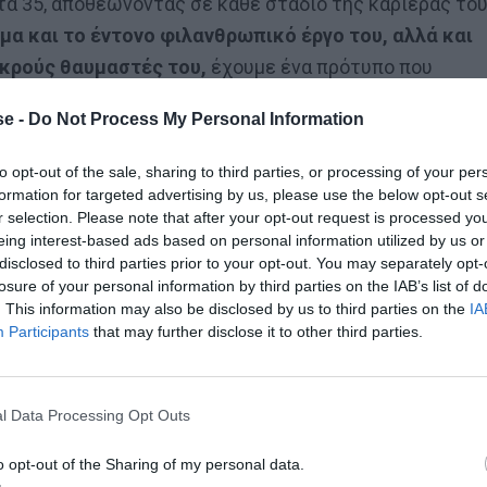
 τα 35, αποθεώνοντας σε κάθε στάδιο της καριέρας το
μα και το έντονο φιλανθρωπικό έργο του, αλλά και
ικρούς θαυμαστές του,
έχουμε ένα πρότυπο που
οίες ένας πατέρας θα είχε έστω λόγο να κάνει τα
e -
Do Not Process My Personal Information
ίτι του.
to opt-out of the sale, sharing to third parties, or processing of your per
formation for targeted advertising by us, please use the below opt-out s
όσμου από την άλλη θα έπρεπε να διδάσκεται ως αντι
r selection. Please note that after your opt-out request is processed y
υτεί η φανέλα του από την κοινωνική πρόνοια!
eing interest-based ads based on personal information utilized by us or
disclosed to third parties prior to your opt-out. You may separately opt-
losure of your personal information by third parties on the IAB’s list of
 ήθελες να έχεις. Σαν το πιο κακομαθημένο παιδάκι
. This information may also be disclosed by us to third parties on the
IA
του και μετατρέπει σε μιας χρήσης τα πανάκριβα
Participants
that may further disclose it to other third parties.
l Data Processing Opt Outs
o opt-out of the Sharing of my personal data.