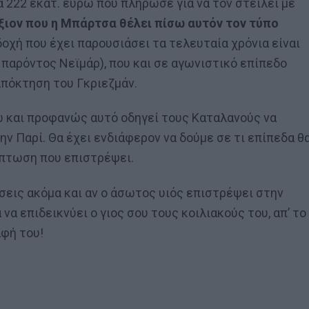
α 222 εκατ. ευρώ που πλήρωσε για να τον στείλει με
άξιον που η Μπάρτσα θέλει πίσω αυτόν τον τύπο
δοχή που έχει παρουσιάσει τα τελευταία χρόνια είναι
 παρόντος Νεϊμάρ), που και σε αγωνιστικό επίπεδο
απόκτηση του Γκριεζμάν.
ω και προφανώς αυτό οδηγεί τους Καταλανούς να
ην Παρί. Θα έχει ενδιάφερον να δούμε σε τι επίπεδα θ
ίπτωση που επιστρέψει.
σεις ακόμα και αν ο άσωτος υιός επιστρέψει στην
να επιδεικνύει ο γιος σου τους κοιλιακούς του, απ’ το
αφή του!