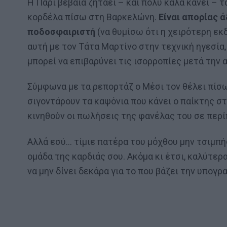
Η Παρί βέβαια ζητάει – και πολύ καλά κάνει – τ
κορδέλα πίσω στη Βαρκελώνη.
Είναι απορίας 
ποδοσφαιριστή
(να θυμίσω ότι η χειρότερη εκ
αυτή με τον Τάτα Μαρτίνο στην τεχνική ηγεσία,
μπορεί να επιβαρύνει τις ισορροπίες μετά την 
Σύμφωνα με τα ρεπορτάζ ο Μέσι τον θέλει πίσ
σιγοντάρουν τα καψόνια που κάνει ο παίκτης στ
κινηθούν οι πωλήσεις της φανέλας του σε περ
Αλλά εσύ… τίμιε πατέρα του μόχθου μην τσιμπή
ομάδα της καρδιάς σου. Ακόμα κι έτσι, καλύτερα 
να μην δίνει δεκάρα για το που βάζει την υπογρ