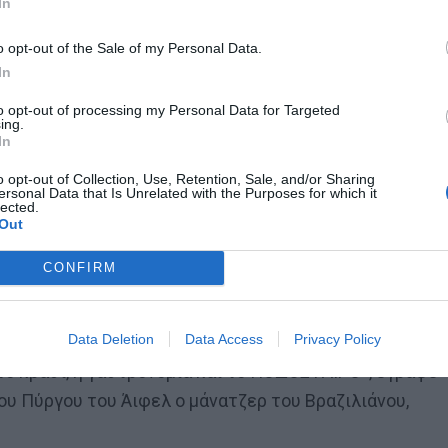
In
 τον Ετιέν Καμαρά
o opt-out of the Sale of my Personal Data.
In
to opt-out of processing my Personal Data for Targeted
ing.
In
όσμο ανάποδα για να σπάσει το ηγεμονικό συμβόλαιο
ευφημισμόν όπως αποδείχτηκε Financial Fair Play,
o opt-out of Collection, Use, Retention, Sale, and/or Sharing
ersonal Data that Is Unrelated with the Purposes for which it
ου αιώνα.»
Αν συνυπολογίσουμε τα 222 εκατ. ευρώ τη
lected.
Out
ώ που κοστίζει ανά έτος (μαζί με τους φόρους) ο
φής και τις προμήθειες των μάνατζερ, το deal
CONFIRM
θε περουσιακό και ηθικό όριο στους νόμους αγοράς
Data Deletion
Data Access
Privacy Policy
 το κρασί, η γαστρονομία και το ΠΟΔΟΣΦΑΙΡΟ», έγραφε
ου Πύργου του Άιφελ ο μάνατζερ του Βραζιλιάνου,