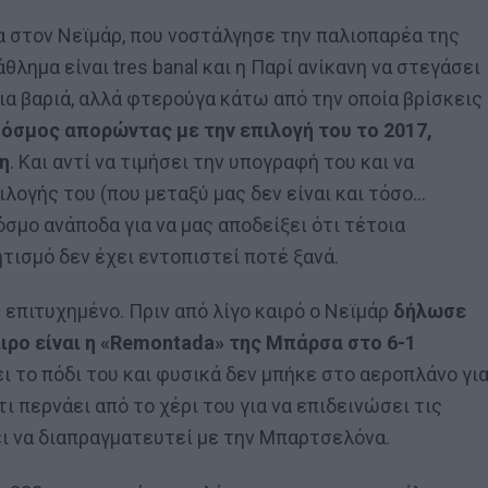
α στον Νεϊμάρ, που νοστάλγησε την παλιοπαρέα της
ημα είναι tres banal και η Παρί ανίκανη να στεγάσει
πια βαριά, αλλά φτερούγα κάτω από την οποία βρίσκεις
όσμος απορώντας με την επιλογή του το 2017,
η
. Και αντί να τιμήσει την υπογραφή του και να
λογής του (που μεταξύ μας δεν είναι και τόσο…
όσμο ανάποδα για να μας αποδείξει ότι τέτοια
ισμό δεν έχει εντοπιστεί ποτέ ξανά.
ς επιτυχημένο. Πριν από λίγο καιρό ο Νεϊμάρ
δήλωσε
ρο είναι η «Remontada» της Μπάρσα στο 6-1
ι το πόδι του και φυσικά δεν μπήκε στο αεροπλάνο γι
τι περνάει από το χέρι του για να επιδεινώσει τις
ει να διαπραγματευτεί με την Μπαρτσελόνα.