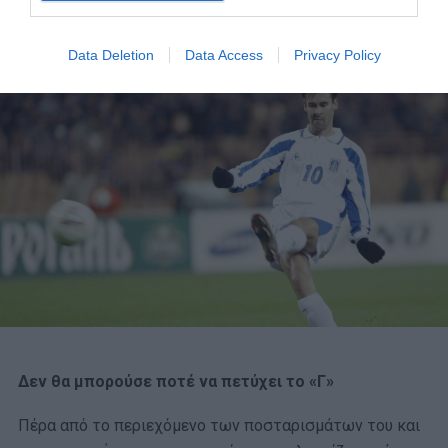
συριζαίους, τους οποίους (σε μια ακόμα επίδειξη ήθους)
κατηγόρησε ότι δεν το κάνουν.
Data Deletion
Data Access
Privacy Policy
Δεν θα μπορούσε ποτέ να πετύχει το «Γ»
Πέρα από το περιεχόμενο των ποσταρισμάτων του και