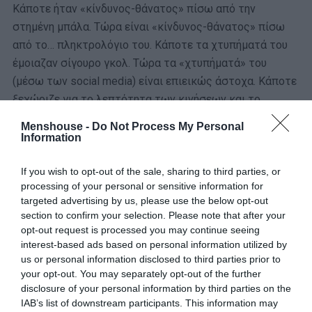
Κάποτε ήταν «κίνδυνος-θάνατος» πίσω από την
στημένη μπάλα. Τώρα είναι «κίνδυνος-θάνατος» πίσω
από το… πληκτρολόγιο του. Κάποτε τα χτυπήματά του
έμοιαζαν σίγουρο γκολ. Τώρα τα «χτυπήματά» του
(μέσω των social media) είναι επιεικώς άστοχα. Κάποτε
ξεχώριζε για το λεπτότητα των κινήσεων και το
ντελικάτο στιλ του. Και τώρα -με την τραχύτητα και την
Menshouse -
Do Not Process My Personal
αγαρμποσύνη που εκφράζεται- έχει περάσει από το
Information
στάδιο του εκτελεστή, στο στάδιο του ατσούμπαλου
σέντερ-μπακ που υποπίπτει συνεχώς σε «φάουλ».
If you wish to opt-out of the sale, sharing to third parties, or
processing of your personal or sensitive information for
targeted advertising by us, please use the below opt-out
section to confirm your selection. Please note that after your
opt-out request is processed you may continue seeing
interest-based ads based on personal information utilized by
us or personal information disclosed to third parties prior to
your opt-out. You may separately opt-out of the further
disclosure of your personal information by third parties on the
IAB’s list of downstream participants. This information may