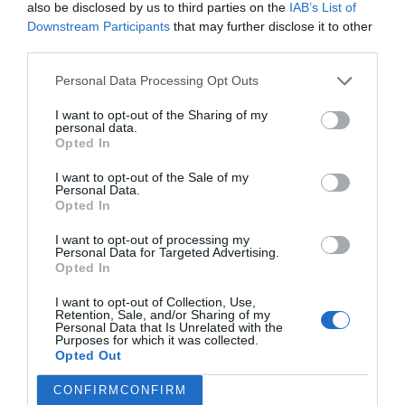
also be disclosed by us to third parties on the
IAB’s List of
Downstream Participants
that may further disclose it to other
third parties.
Personal Data Processing Opt Outs
I want to opt-out of the Sharing of my
personal data.
Opted In
Δεν θα έβγαινε ατσαλάκωτος από το γήπεδο
I want to opt-out of the Sale of my
Personal Data.
Opted In
Ακόμα και ο ίδιος παραδεχόταν ότι δεν τον ενδιέφερε
I want to opt-out of processing my
ιδιαίτερα το μαρκάρισμα. Αποφεύγοντας τις πολλές
Personal Data for Targeted Advertising.
επαφές, τα μπλονζόν αυτοθυσίας και εννοείται τα
Opted In
τάκλιν, έφευγε ατσαλάκωτος ακόμα και από τερέν που
I want to opt-out of Collection, Use,
ήταν λασπωμένα. Αν έπαιζε όμως μπάλα με τη λογική
Retention, Sale, and/or Sharing of my
Personal Data that Is Unrelated with the
που έδειξε στο τελευταίο ποστάρισμά του, δεν θα
Purposes for which it was collected.
Opted Out
φοβόταν να κυλιστεί κάτω. Να ματώσει και να λερωθεί.
Γιατί αυτός πλένεται -σε αντίθεση με κομμουνιστές και
CONFIRM
CONFIRM