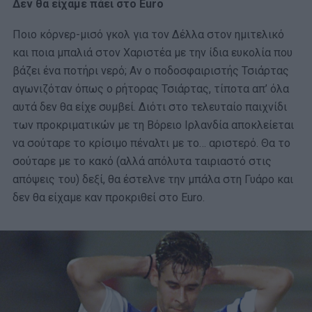
Δεν θα είχαμε πάει στο Euro
Ποιο κόρνερ-μισό γκολ για τον Δέλλα στον ημιτελικό
και ποια μπαλιά στον Χαριστέα με την ίδια ευκολία που
βάζει ένα ποτήρι νερό; Αν ο ποδοσφαιριστής Τσιάρτας
αγωνιζόταν όπως ο ρήτορας Τσιάρτας, τίποτα απ’ όλα
αυτά δεν θα είχε συμβεί. Διότι στο τελευταίο παιχνίδι
των προκριματικών με τη Βόρειο Ιρλανδία αποκλείεται
να σούταρε το κρίσιμο πέναλτι με το… αριστερό. Θα το
σούταρε με το κακό (αλλά απόλυτα ταιριαστό στις
απόψεις του) δεξί, θα έστελνε την μπάλα στη Γυάρο και
δεν θα είχαμε καν προκριθεί στο Euro.