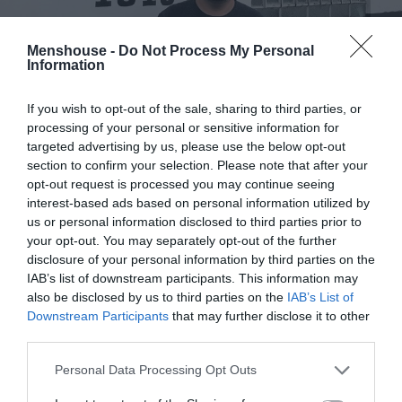
Menshouse -
Do Not Process My Personal
Information
If you wish to opt-out of the sale, sharing to third parties, or
Βρισκόταν πια στη δεύτερη κατηγορία, αλλά αυτό
processing of your personal or sensitive information for
targeted advertising by us, please use the below opt-out
ουδόλως τον ενοχλούσε. Αντιθέτως, του έδινε
section to confirm your selection. Please note that after your
κίνητρο να ψάχνεται περισσότερο για το πώς θα την
opt-out request is processed you may continue seeing
ωφελήσει.
interest-based ads based on personal information utilized by
us or personal information disclosed to third parties prior to
Πρότεινε στη διοίκηση ν’ αγωνίζεται η ομάδα όλον τον
your opt-out. You may separately opt-out of the further
χρόνο (και όχι μόνο στο πολιτειακό πρωτάθλημα για 3-4
disclosure of your personal information by third parties on the
IAB’s list of downstream participants. This information may
μήνες), εξήγησε ότι έτσι θα μπορούσε να προσελκύσει
also be disclosed by us to third parties on the
IAB’s List of
ευκολότερα παίκτες και προπονητές, εκπόνησε και
Downstream Participants
that may further disclose it to other
τους παρουσίασε ολόκληρο πλάνο γι’ αυτό.
third parties.
Και τόσο πολύ εκτιμήθηκε άνωθεν που του
Personal Data Processing Opt Outs
προτάθηκε να το εφαρμόσει ο σύλλογος με τον ίδιο