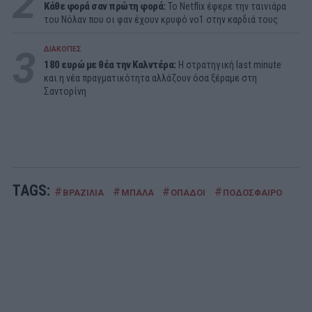
2
Κάθε φορά σαν πρώτη φορά:
Το Netflix έφερε την ταινιάρα
του Νόλαν που οι φαν έχουν κρυφό νο1 στην καρδιά τους
3
ΔΙΑΚΟΠΕΣ
180 ευρώ με θέα την Καλντέρα:
Η στρατηγική last minute
και η νέα πραγματικότητα αλλάζουν όσα ξέραμε στη
Σαντορίνη
TAGS:
#
#
#
#
ΒΡΑΖΙΛΙΑ
ΜΠΑΛΑ
ΟΠΑΔΟΙ
ΠΟΔΟΣΦΑΙΡΟ