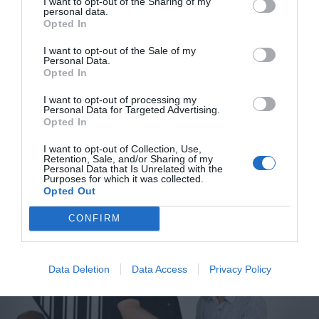
I want to opt-out of the Sharing of my
στη θέση του προέδρου.
personal data.
Opted In
«Η οικογένεια μου δεν ήθελε να το κάνω, επειδή δούλευα
I want to opt-out of the Sale of my
σε μια μεγάλη εφημερίδα, μια πραγματικά σπουδαία
Personal Data.
Opted In
εταιρεία και είχα μέλλον ως δημοσιογράφος. Όμως το
ήθελα τόσο πολύ που τους έπεισα», εξήγησε ο ίδιος για
I want to opt-out of processing my
Personal Data for Targeted Advertising.
την απόφαση που ουσιαστικά είχε ληφθεί το αμέσως
Opted In
επόμενο δευτερόλεπτο απ’ αυτό που του έγινε η
I want to opt-out of Collection, Use,
πρόταση.
Retention, Sale, and/or Sharing of my
Personal Data that Is Unrelated with the
Purposes for which it was collected.
Opted Out
CONFIRM
Data Deletion
Data Access
Privacy Policy