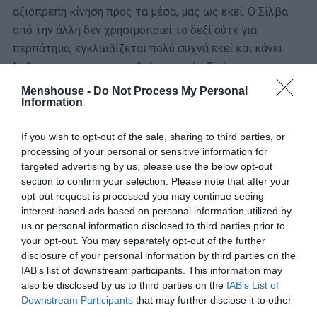
αξιοπρεπή κίνηση προς τα μέσα, μας ως εκεί. Ο Σίλβα
από την άλλη δεν χρησιμοποιεί το δεξί ούτε για
περπάτημα, εγκλωβίζεται πολύ συχνά εκεί και κάνει
λάθη που μπορεί να αποβούν μοιραία. Το έκανε και με τη
Γερμανία στο ματς της Πορτογαλίας χθες, όπου έστειλε
Menshouse -
Do Not Process My Personal
Information
τον Γκνάμπρι σε αντεπίθεση και θα μπορούσε να γίνει
το 3-1 πριν λήξει το ημίχρονο.
If you wish to opt-out of the sale, sharing to third parties, or
processing of your personal or sensitive information for
Είναι πρόβλημα να τοποθετούνται τα εξτρέμ στην κακή
targeted advertising by us, please use the below opt-out
πλευρά, γιατί είναι ακόμα πιο περιοριστική,
section to confirm your selection. Please note that after your
ευνουχιστική. Αν είσαι αριστεροπόδαρος και παίζεις
opt-out request is processed you may continue seeing
αριστερά, αναγκάζεις τον αντίπαλο να σου κλείσει το
interest-based ads based on personal information utilized by
us or personal information disclosed to third parties prior to
χώρο πάνω στη γραμμή και εμφανίζεται περισσότερος
your opt-out. You may separately opt-out of the further
χώρος για το χαφ ή το μπακ που θα κάνει το overlap.
disclosure of your personal information by third parties on the
IAB’s list of downstream participants. This information may
Αν είσαι αριστεροπόδαρος και παίζεις δεξιά, έχεις μόνο
also be disclosed by us to third parties on the
IAB’s List of
μία κίνηση και βασίζεις το παιχνίδι σου στην ικανότητα
Downstream Participants
that may further disclose it to other
του δεξιού μπακ να τρέχει πάνω κάτω και να σου δίνει
third parties.