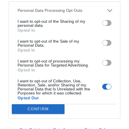
την επιλογή για πάσα στο χώρο ή για να συγκλίνεις.
Personal Data Processing Opt Outs
Όταν όμως συγκλίνεις και είναι αυτή η βασική σου
I want to opt-out of the Sharing of my
personal data.
κίνηση, όλη η άμυνα προσαρμόζεται σε αυτό και θα
Opted In
αναγκαστείς να παίξεις περισσότερο με σέντρες. Αυτό
αποδιοργανώνει και τα δικά σου χαφ και δε βρίσκουν
I want to opt-out of the Sale of my
Personal Data.
πεδίο δράσης.
Opted In
Άλλο όμως είναι το πιο σημαντικό. Πόσα μπακ υπάρχουν
I want to opt-out of processing my
Personal Data for Targeted Advertising.
που να μπορούν να παίξουν καλή άμυνα, να ανεβαίνουν
Opted In
ως ψηλά, να μην ξεχνιούνται στις επιστροφές, να
I want to opt-out of Collection, Use,
βγάζουν και καλή σέντρα; Πόσα μπακ έχουν τέτοια
Retention, Sale, and/or Sharing of my
Personal Data that Is Unrelated with the
πνευμόνια και αντοχές για να το αντέξουν αυτό σε 90
Purposes for which it was collected.
Opted Out
λεπτά και να το κάνουν για 30-40 ματς σε μια σεζόν;
CONFIRM
Το έτερο στοιχείο που προκαλεί αγκυλώσεις στην
εξέλιξη των εξτρέμ, είναι ότι δεν τους ωθεί να
δουλέψουν το κακό τους πόδι. Οι αριστεροπόδαροι