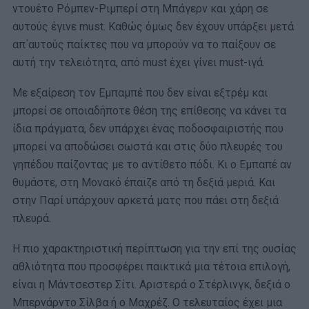
ντουέτο Ρόμπεν-Ριμπερί στη Μπάγερν και χάρη σε
αυτούς έγινε must. Καθώς όμως δεν έχουν υπάρξει μετά
απ΄αυτούς παίκτες που να μπορούν να το παίξουν σε
αυτή την τελειότητα, από must έχει γίνει must-ιγά.
Με εξαίρεση τον Εμπαμπέ που δεν είναι εξτρέμ και
μπορεί σε οποιαδήποτε θέση της επίθεσης να κάνει τα
ίδια πράγματα, δεν υπάρχει ένας ποδοσφαιριστής που
μπορεί να αποδώσει σωστά και στις δύο πλευρές του
γηπέδου παίζοντας με το αντίθετο πόδι. Κι ο Εμπαπέ αν
θυμάστε, στη Μονακό έπαιζε από τη δεξιά μεριά. Και
στην Παρί υπάρχουν αρκετά ματς που πάει στη δεξιά
πλευρά.
Η πιο χαρακτηριστική περίπτωση για την επί της ουσίας
αθλιότητα που προσφέρει παικτικά μια τέτοια επιλογή,
είναι η Μάντσεστερ Σίτι. Αριστερά ο Στέρλινγκ, δεξιά ο
Μπερνάρντο Σίλβα ή ο Μαχρέζ. Ο τελευταίος έχει μια