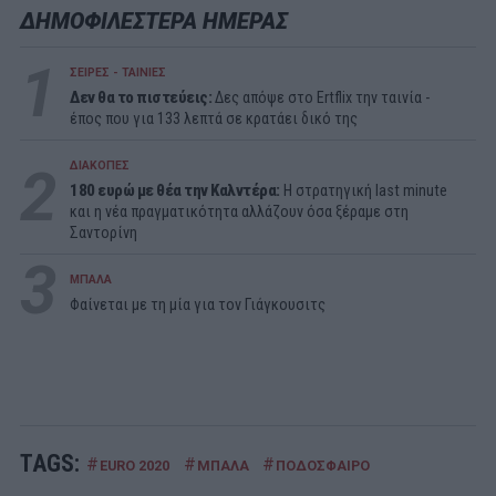
ΔΗΜΟΦΙΛΕΣΤΕΡΑ ΗΜΕΡΑΣ
1
ΣΕΙΡΕΣ - ΤΑΙΝΙΕΣ
Δεν θα το πιστεύεις:
Δες απόψε στο Ertflix την ταινία -
έπος που για 133 λεπτά σε κρατάει δικό της
2
ΔΙΑΚΟΠΕΣ
180 ευρώ με θέα την Καλντέρα:
Η στρατηγική last minute
και η νέα πραγματικότητα αλλάζουν όσα ξέραμε στη
Σαντορίνη
3
ΜΠΑΛΑ
Φαίνεται με τη μία για τον Γιάγκουσιτς
TAGS:
#
#
#
EURO 2020
ΜΠΑΛΑ
ΠΟΔΟΣΦΑΙΡΟ