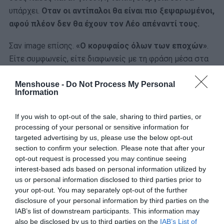
υπάρχει.
Οταν οι αντίπαλοι θα είναι πιο ξεψαρωμένοι,
αφού πλέον δεν θα έχουν τον Λέο απέναντί τους.
Σαν image επίσης.
«Ο κορυφαίος όλων των εποχών»
.
Είτε συμφωνείς, είτε διαφωνείς με τη φράση μέσα στα
εισαγωγικά, έχουν δικαίωμα να το βάζουν στην
κουβέντα. Μια ενέργεια, μια φάση, μια φωτογραφία, όλα
Menshouse -
Do Not Process My Personal
Information
έστρεφαν τα βλέμματα στην Μπαρτσελόνα και τον
‘GOAT’, ο οποίος θα λείψει όσο δεν πάει. Ευτυχώς ή
If you wish to opt-out of the sale, sharing to third parties, or
δυστυχώς για τους Blagugrana όμως, όπως έδειξε η
processing of your personal or sensitive information for
ιστορία τα τελευταία χρόνια, μετά την αποχώρηση του
targeted advertising by us, please use the below opt-out
section to confirm your selection. Please note that after your
Αργεντινού δεν θα αλλάξει κάτι στη μεγάλη σκηνή. Εκεί
opt-out request is processed you may continue seeing
που τα τελευταία χρόνια η παρουσία του, δεν μπορούσε
interest-based ads based on personal information utilized by
πλέον να αλλάξει τα πράγματα.
us or personal information disclosed to third parties prior to
your opt-out. You may separately opt-out of the further
Γιατί την τελευταία 6ετία, από το Champions League του
disclosure of your personal information by third parties on the
2015 με το μαγικό MSN [Messi, Suarez, Neymar] και
IAB’s list of downstream participants. This information may
also be disclosed by us to third parties on the
IAB’s List of
μετά, ο Μέσι δεν κατάφερε να κουβαλήσει την