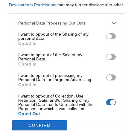
Downstream Participants
that may further disclose it to other
Μπάρτσα. Και αυτό μπορεί να ενεργοποιεί το
third parties.
αντανακλαστικό της υπεράσπισης του
αριστεροπόδαρου μύθου, όμως δεν παύει να είναι
Personal Data Processing Opt Outs
πραγματικότητα.
Σε εκείνο τον τελικό με την
I want to opt-out of the Sharing of my
Γιουβέντους στο Βερολίνο, ο Τσάβι Ερνάντεθ έπαιξε
personal data.
Opted In
το τελευταίο του ματς με τους Blaugrana.
Το επόμενο
καλοκαίρι αποχώρησε ο Ντάνι Αλβες και το
I want to opt-out of the Sale of my
Personal Data.
μεθεπόμενο, μαζί, οι Αντρές Ινιέστα και Νεϊμάρ.
Opted In
Οι Βραζιλιάνοι δεν μπαίνουν στην ίδια κλίμακα με τους
I want to opt-out of processing my
Personal Data for Targeted Advertising.
Καταλανούς legend μέσους, όμως όλοι μαζί έφτιαξαν
Opted In
ένα από τα καλύτερα σύνολα όλων των εποχών. Σίγουρα
I want to opt-out of Collection, Use,
η Μπαρτσελόνα δεν θα είχε αλλάξει status στην Ευρώπη
Retention, Sale, and/or Sharing of my
Personal Data that Is Unrelated with the
χωρίς τον Μέσι, καθώς πριν από εκείνον ήταν η ομάδα
Purposes for which it was collected.
του ενός Champions League. Δίχως τον Αργεντινό και
Opted Out
την εμφάνισή του ως false-nine οι αντίπαλες άμυνες δεν
CONFIRM
θα είχαν να αντιμετωπίζουν ένα πυρηνικό όπλο, όμως