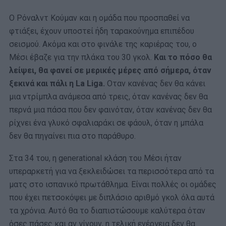
Ο Ρόναλντ Κούμαν και η ομάδα που προσπαθεί να
φτιάξει, έχουν υποστεί ήδη ταρακούνημα επιπέδου
σεισμού. Ακόμα και στο φινάλε της καριέρας του, ο
Μέσι έβαζε για την πλάκα του 30 γκολ.
Και το πόσο θα
λείψει, θα φανεί σε μερικές μέρες από σήμερα, όταν
ξεκινά και πάλι η La Liga.
Οταν κανένας δεν θα κάνει
μια ντρίμπλα ανάμεσα από τρεις, όταν κανένας δεν θα
περνά μια πάσα που δεν φαινόταν, όταν κανένας δεν θα
ρίχνει ένα γλυκό σφαλιαράκι σε φάουλ, όταν η μπάλα
δεν θα πηγαίνει πια στο παράθυρο.
Στα 34 του, η generational κλάση του Μέσι ήταν
υπεραρκετή για να ξεκλειδώσει τα περισσότερα από τα
ματς στο ισπανικό πρωτάθλημα. Είναι πολλές οι ομάδες
που έχει πετσοκόψει με διπλάσιο αριθμό γκολ όλα αυτά
τα χρόνια. Αυτό θα το διαπιστώσουμε καλύτερα όταν
όσες πάσες και αν γίνουν, η τελική ενέργεια δεν θα