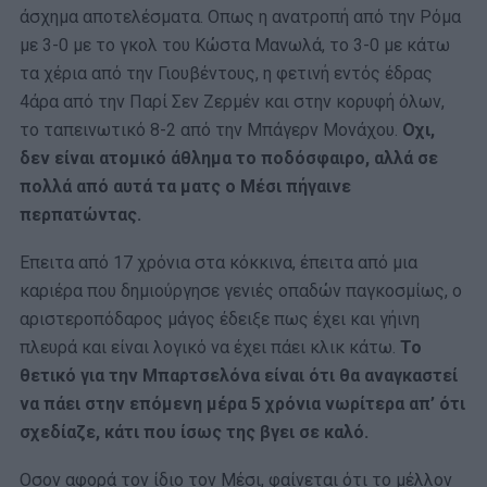
άσχημα αποτελέσματα. Οπως η ανατροπή από την Ρόμα
με 3-0 με το γκολ του Κώστα Μανωλά, το 3-0 με κάτω
τα χέρια από την Γιουβέντους, η φετινή εντός έδρας
4άρα από την Παρί Σεν Ζερμέν και στην κορυφή όλων,
το ταπεινωτικό 8-2 από την Μπάγερν Μονάχου.
Οχι,
δεν είναι ατομικό άθλημα το ποδόσφαιρο, αλλά σε
πολλά από αυτά τα ματς ο Μέσι πήγαινε
περπατώντας.
Επειτα από 17 χρόνια στα κόκκινα, έπειτα από μια
καριέρα που δημιούργησε γενιές οπαδών παγκοσμίως, ο
αριστεροπόδαρος μάγος έδειξε πως έχει και γήινη
πλευρά και είναι λογικό να έχει πάει κλικ κάτω.
Το
θετικό για την Μπαρτσελόνα είναι ότι θα αναγκαστεί
να πάει στην επόμενη μέρα 5 χρόνια νωρίτερα απ’ ότι
σχεδίαζε, κάτι που ίσως της βγει σε καλό.
Οσον αφορά τον ίδιο τον Μέσι, φαίνεται ότι το μέλλον