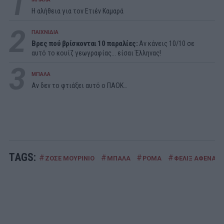
1
Η αλήθεια για τον Ετιέν Καμαρά
2
ΠΑΙΧΝΙΔΙΑ
Βρες πού βρίσκονται 10 παραλίες:
Αν κάνεις 10/10 σε
αυτό το κουίζ γεωγραφίας... είσαι Έλληνας!
3
ΜΠΑΛΑ
Αν δεν το φτιάξει αυτό ο ΠΑΟΚ…
TAGS:
#
#
#
#
ΖΟΣΕ ΜΟΥΡΙΝΙΟ
ΜΠΑΛΑ
ΡΟΜΑ
ΦΕΛΙΞ ΑΦΕΝΑ-Γ