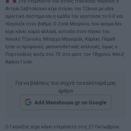
Στο ντεμπούτο του στους ιταλικούς πάγκους ο
Αντρέι Σεβτσέσνκο είχε στήσει την Τζένοα με ultra
αμυντικό σύστημα και η ομάδα του κρατούσε το 0-0 και
πλησίαζε στον βαθμό. Ο Ζοσέ Μουρίνιο, που ακόμα δεν
είχε κάνει καμία αλλαγή, κοίταξε στον πάγκο του.
Νικολό Τζανιόλο, Μπόρχα Μαγιοράλ, Κάρλες Πέρεθ
ήταν οι προφανείς μεσοεπιθετικές επιλογές, όμως ο
Πορτογάλος έριξε στο 75’ στο ματς τον 18χρονο, Φέλιξ
Αφένα-Γκιάν.
Για να βλέπεις πιο συχνά τα καλύτερά μας
άρθρα
Add Menshouse.gr on Google
Ο Γκανέζος είχε κάνει ντεμπούτο στις 27 Οκτωβρίου