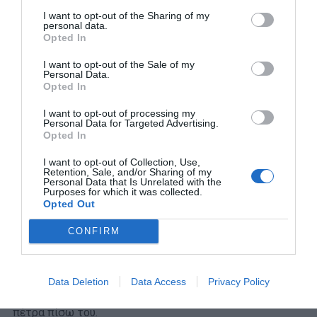
I want to opt-out of the Sharing of my
Μεγάλωσε στην Γκάνα, όπως και πολλά άλλα παιδιά, με
personal data.
Opted In
δυσκολίες. Η μητέρα του έδινε μάχη καθημερινά για να
κρατήσει τη χρυσή ισορροπία ανάμεσα στο σχολείο και
I want to opt-out of the Sale of my
Personal Data.
το πάθος του για το ποδόσφαιρο, όμως ο κόπος της
Opted In
είχε αποτέλεσμα. Ο μάνατζερ, Ολιβερ Αρθουρ, ήταν ο
I want to opt-out of processing my
άνθρωπος που τον ανακάλυψε στην Ακαδημία, EurAfrica,
Personal Data for Targeted Advertising.
όπως και εκείνος που έκλεισε τη μετακόμισή του στην
Opted In
Trigoria. Μερίδιο σε αυτό πρέπει να πάει και στον
I want to opt-out of Collection, Use,
Μόργκαν Ντε Σάνκτις.
Retention, Sale, and/or Sharing of my
Personal Data that Is Unrelated with the
Purposes for which it was collected.
Ο παλιός τερματοφύλακας και σήμερα παράγοντας την
Opted Out
Ρόμα μίλησε με τον τεχνικό διευθυντή, Τιάγκο Πίντο, και
CONFIRM
επέμεινε η μία από τις δύο ελεύθερες μη ευρωπαϊκές
θέσεις να πάει στον Αφένα-Γκιάν. «Αυτόν δεν πρέπει να
τον χάσουμε» ήταν τα λόγια του και ο πιτσιρικάς, που
Data Deletion
Data Access
Privacy Policy
αποκτήθηκε αντί μόλις 200.000 ευρώ, θα έριχνε μαύρη
πέτρα πίσω του.