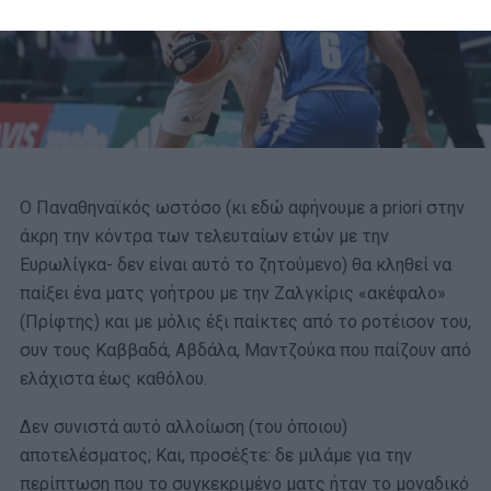
Ο Παναθηναϊκός ωστόσο (κι εδώ αφήνουμε a priori στην
άκρη την κόντρα των τελευταίων ετών με την
Ευρωλίγκα- δεν είναι αυτό το ζητούμενο) θα κληθεί να
παίξει ένα ματς γοήτρου με την Ζαλγκίρις «ακέφαλο»
(Πρίφτης) και με μόλις έξι παίκτες από το ροτέισον του,
συν τους Καββαδά, Αβδάλα, Μαντζούκα που παίζουν από
ελάχιστα έως καθόλου.
Δεν συνιστά αυτό αλλοίωση (του όποιου)
αποτελέσματος; Και, προσέξτε: δε μιλάμε για την
περίπτωση που το συγκεκριμένο ματς ήταν το μοναδικό