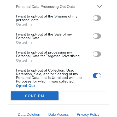
στο «τριφύλλι» και αυτό γιατί… δόθηκαν αναβολές σε
Personal Data Processing Opt Outs
άλλα παιχνίδια και ήταν κεντρικός στόχος της να
διεξαχθούν περισσότερα ματς από όσα θα
I want to opt-out of the Sharing of my
personal data.
αναβληθούν!
Opted In
Θυμίζουμε πως, αντιστοίχως, το σημαντικότατο
I want to opt-out of the Sale of my
Personal Data.
παιχνίδι του Ολυμπιακού με την ΤΣΣΚΑ αναβλήθηκε
Opted In
λόγω της διασποράς του ιού στο ερυθρόλευκο
I want to opt-out of processing my
στρατόπεδο,
και αναβλήθηκε απολύτως σωστά,
όπως
Personal Data for Targeted Advertising.
και τα Φενέρ-Ρεάλ, Μιλάνο-Άλμπα και Βιλερμπάν-
Opted In
Μπάγερν.
Όλες οι αναβολές, το τονίζουμε και πάλι,
I want to opt-out of Collection, Use,
είναι ορθές.
Retention, Sale, and/or Sharing of my
Personal Data that Is Unrelated with the
Purposes for which it was collected.
Opted Out
CONFIRM
Data Deletion
Data Access
Privacy Policy