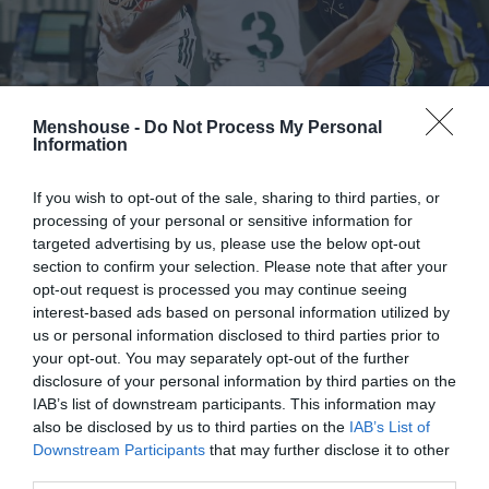
Menshouse -
Do Not Process My Personal
Information
Σύμφωνοι και πάλι, ναι: το πρωτόκολλο της Euroleague
If you wish to opt-out of the sale, sharing to third parties, or
έχει υπογραφεί απ’ όλους, όμως κάπου πρέπει να
processing of your personal or sensitive information for
targeted advertising by us, please use the below opt-out
υπεισέρχεται και η στοιχειώδης λογική- ιδίως όταν
section to confirm your selection. Please note that after your
πρόκειται για «οικουμενικά» ζητήματα όπως η πανδημία
opt-out request is processed you may continue seeing
που τσακίζει τον έναν σύλλογο μετά τον άλλον.
interest-based ads based on personal information utilized by
us or personal information disclosed to third parties prior to
Μάλιστα, το ακόμα πιο σουρεαλιστικό είναι ο λόγος για
your opt-out. You may separately opt-out of the further
τον οποίον η Ευρωλίγκα υποχρεώνει τους πρωταθλητές
disclosure of your personal information by third parties on the
IAB’s list of downstream participants. This information may
Ελλάδος ν’ αγωνιστούν αύριο: όπως αναφέρει το SDNA,
also be disclosed by us to third parties on the
IAB’s List of
η Euroleague δεν θέλησε να δώσει αναβολή στον
Downstream Participants
that may further disclose it to other
αγώνα παρότι υπήρχαν 6 επιβεβαιωμένα κρούσματα
third parties.