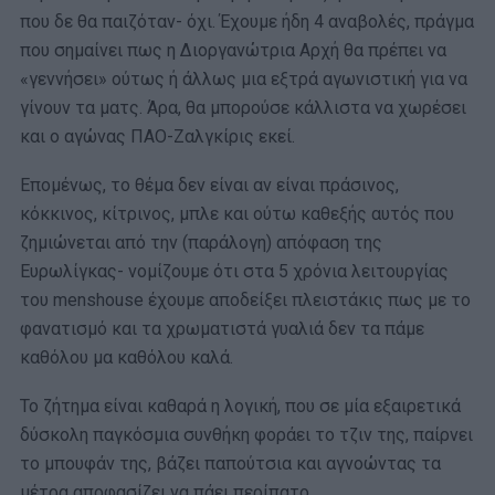
που δε θα παιζόταν- όχι. Έχουμε ήδη 4 αναβολές, πράγμα
που σημαίνει πως η Διοργανώτρια Αρχή θα πρέπει να
«γεννήσει» ούτως ή άλλως μια εξτρά αγωνιστική για να
γίνουν τα ματς. Άρα, θα μπορούσε κάλλιστα να χωρέσει
και ο αγώνας ΠΑΟ-Ζαλγκίρις εκεί.
Επομένως, το θέμα δεν είναι αν είναι πράσινος,
κόκκινος, κίτρινος, μπλε και ούτω καθεξής αυτός που
ζημιώνεται από την (παράλογη) απόφαση της
Ευρωλίγκας- νομίζουμε ότι στα 5 χρόνια λειτουργίας
του menshouse έχουμε αποδείξει πλειστάκις πως με το
φανατισμό και τα χρωματιστά γυαλιά δεν τα πάμε
καθόλου μα καθόλου καλά.
Το ζήτημα είναι καθαρά η λογική, που σε μία εξαιρετικά
δύσκολη παγκόσμια συνθήκη φοράει το τζιν της, παίρνει
το μπουφάν της, βάζει παπούτσια και αγνοώντας τα
μέτρα αποφασίζει να πάει περίπατο.