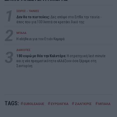
1
ΣΕΙΡΕΣ - ΤΑΙΝΙΕΣ
Δεν θα το πιστεύεις:
Δες απόψε στο Ertflix την ταινία -
έπος που για 133 λεπτά σε κρατάει δικό της
2
ΜΠΑΛΑ
Η αλήθεια για τον Ετιέν Καμαρά
3
ΔΙΑΚΟΠΕΣ
180 ευρώ με θέα την Καλντέρα:
Η στρατηγική last minute
και η νέα πραγματικότητα αλλάζουν όσα ξέραμε στη
Σαντορίνη
TAGS:
#
#
#
#
#
EUROLEAGUE
ΕΥΡΩΛΙΓΚΑ
ΖΑΛΓΚΙΡΙΣ
ΜΠΑΛΑ