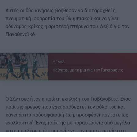
Αυτές οι δύο κινήσεις βοήθησαν να διαταραχθεί η
πνευματική ισορροπία του Ολυμπιακού και να γίνει
αδύναμος κρίκος η αριστερή πτέρυγα του. Δεξιά για τον
Παναθηναϊκό.
ΜΠΑΛΑ
Φαίνεται με τη μία για τον Γιάγκουσιτς
Ο Σάντσες ήταν η πρώτη έκπληξη του Γιοβάνοβιτς. Ένας
παίκτης ήρεμος, που έχει αποδεχτεί τον ρόλο του και
κάνει άρτια ποδοσφαιρική ζωή, προσφέρει πάντοτε ως
εναλλακτική. Ένας παίκτης με παραστάσεις από μεγάλα
ματς που ξέρεις ότι μπορείς να τον εμπιστευτείς στα