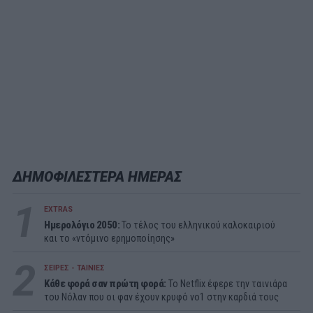
ΔΗΜΟΦΙΛΕΣΤΕΡΑ ΗΜΕΡΑΣ
1
EXTRAS
Ημερολόγιο 2050:
To τέλος του ελληνικού καλοκαιριού
και το «ντόμινο ερημοποίησης»
2
ΣΕΙΡΕΣ - ΤΑΙΝΙΕΣ
Κάθε φορά σαν πρώτη φορά:
Το Netflix έφερε την ταινιάρα
του Νόλαν που οι φαν έχουν κρυφό νο1 στην καρδιά τους