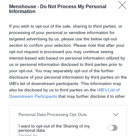
δύσκολα.
Menshouse -
Do Not Process My Personal
Information
Απέναντι στον Ολυμπιακό ήταν ο αδιαμφισβήτητος
MVP στα δικά μας μάτια. Ναι, έδειξε κάτι παραπάνω ο
If you wish to opt-out of the sale, sharing to third parties, or
Μπερνάρ, ο Τσέριν, ο Κουρμπέλης κι ο Παλάσιος ήταν
processing of your personal or sensitive information for
παντού, αλλά αυτά που έχει κάνει αμυντικά ο Σάντσες
targeted advertising by us, please use the below opt-out
section to confirm your selection. Please note that after your
και το ξεκλείδωμα που έχει κάνει στην επίθεση του
opt-out request is processed you may continue seeing
Παναθηναϊκού, είναι το κλειδί αυτού του
interest-based ads based on personal information utilized by
αποτελέσματος και του εκμηδενισμού του Ολυμπιακού.
us or personal information disclosed to third parties prior to
your opt-out. You may separately opt-out of the further
Χθες είχε ποιοτικά ανεβάσματα, εξαιρετική συνεργασία
disclosure of your personal information by third parties on the
με τον Παλάσιος και στην άμυνα ενέπνεε σιγουριά. Ό,τι
IAB’s list of downstream participants. This information may
also be disclosed by us to third parties on the
IAB’s List of
μπορεί να ζητήσει ένας προπονητής δηλαδή από το δεξί
Downstream Participants
that may further disclose it to other
του μπακ. Ο Σάντσες είναι ξανά εδώ και χτυπάει την πιο
third parties.
κρίσιμη στιγμή, δείχνοντας ότι βρίσκεται σε κατάσταση
Personal Data Processing Opt Outs
να πάρει φανέλα βασικού ως το τέλος των play offs.
I want to opt-out of the Sharing of my
Αυτά βέβαια είναι κρίσεις εκ των υστέρων. Το ότι ο
personal data.
Opted In