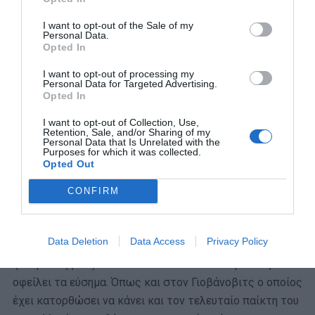
Σάντσες ήταν ο κατάλληλος για το χθεσινό ματς και το
πόσο κατάλληλος είναι για τα επόμενα ως βασικός, το
I want to opt-out of the Sale of my
Personal Data.
κρίνει πάντοτε ένας, αυτός που δεν έχει δείγμα 1 ή 2
Opted In
ματς, αλλά και 5 προπονήσεις μες στην εβδομάδα και
φυσικά έχει κάνει και σκάουτινγκ στον εκάστοτε
I want to opt-out of processing my
Personal Data for Targeted Advertising.
αντίπαλο.
Opted In
I want to opt-out of Collection, Use,
Εμείς σχολιάζουμε, δεν αποφασίζουμε. Αυτό δε σημαίνει
Retention, Sale, and/or Sharing of my
πως δε μπορούμε να πούμε μια άποψη και να
Personal Data that Is Unrelated with the
Purposes for which it was collected.
αναγνωρίσουμε στους αφανείς αυτό που τους αξίζει.
Opted Out
Ο Σάντσες μπορεί να μη μείνει στην παναθηναϊκή
CONFIRM
ιστορία, αλλά θα έχει να λέει ότι συμμετείχε ως 3η
επιλογή σε έναν Παναθηναϊκό διεκδικητή και δεν έκλεψε
Data Deletion
Data Access
Privacy Policy
πουθενά σε απόδοση. Απέναντι στον Ολυμπιακό,
ξεπέρασε (ξανά) τον εαυτό του. Κι ο Παναθηναϊκός του
οφείλει τα εύσημα. Όπως και στον Γιοβάνοβιτς ο οποίος
έχει κατορθώσει να κάνει και τον τελευταίο παίκτη του