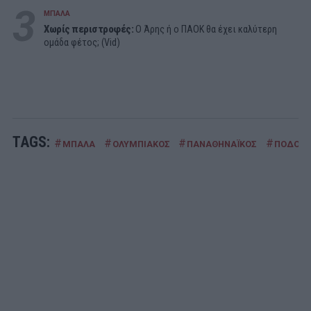
3
ΜΠΑΛΑ
Χωρίς περιστροφές:
Ο Άρης ή ο ΠΑΟΚ θα έχει καλύτερη
ομάδα φέτος; (Vid)
TAGS:
#
#
#
#
ΜΠΑΛΑ
ΟΛΥΜΠΙΑΚΟΣ
ΠΑΝΑΘΗΝΑΪΚΟΣ
ΠΟΔΟΣΦ