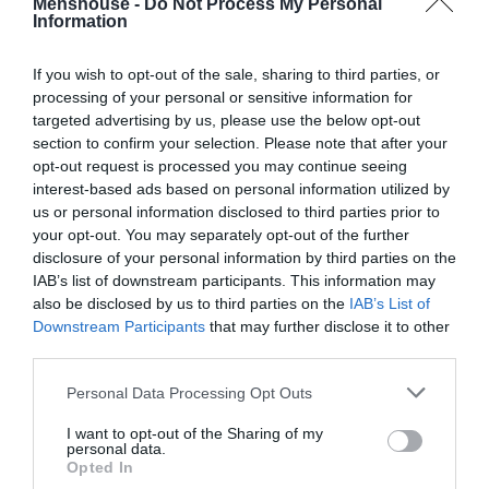
Menshouse -
Do Not Process My Personal
Information
If you wish to opt-out of the sale, sharing to third parties, or
processing of your personal or sensitive information for
targeted advertising by us, please use the below opt-out
section to confirm your selection. Please note that after your
opt-out request is processed you may continue seeing
interest-based ads based on personal information utilized by
us or personal information disclosed to third parties prior to
your opt-out. You may separately opt-out of the further
disclosure of your personal information by third parties on the
Το σκεπτικό ήταν συγκεκριμένο και το εξήγησε μια
IAB’s list of downstream participants. This information may
επιτροπή ποδοσφαιριστών στον τότε πρόεδρο του
also be disclosed by us to third parties on the
IAB’s List of
Παναθηναϊκού, Απόστολο Νικολαΐδη:
Downstream Participants
that may further disclose it to other
third parties.
Να διατεθούν κάποια από τα έσοδα των εισπράξεων
Personal Data Processing Opt Outs
στο νοσοκομείο Σωτηρία, όπου νοσηλεύονταν
ασθενείς με φυματίωση, ανάμεσα τους και αρκετοί
I want to opt-out of the Sharing of my
personal data.
αθλητές.
Opted In