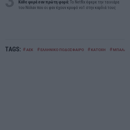
3
Κάθε φορά σαν πρώτη φορά:
Το Netflix έφερε την ταινιάρα
του Νόλαν που οι φαν έχουν κρυφό νο1 στην καρδιά τους
TAGS:
#
#
#
#
ΑΕΚ
ΕΛΛΗΝΙΚΟ ΠΟΔΟΣΦΑΙΡΟ
ΚΑΤΟΧΗ
ΜΠΑΛΑ