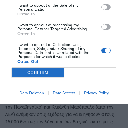
Το αίτημα που υπέβαλαν ωστόσο ανήμερα του αγώνα
I want to opt-out of the Sale of my
Personal Data.
δεν είχε την απάντηση που περίμεναν.
Opted In
Ο Νικολαΐδης τους τόνισε ότι αυτό δεν μπορούσε να
I want to opt-out of processing my
Personal Data for Targeted Advertising.
γίνει (ισχυριζόμενος ότι οι Γερμανοί είχαν
Opted In
αποφασίσει να κρατήσουν τα κέρδη).
I want to opt-out of Collection, Use,
Retention, Sale, and/or Sharing of my
Και όχι μόνο αυτό, αλλά τους ανακοίνωσε ότι διαιτητής
Personal Data that Is Unrelated with the
Purposes for which it was collected.
θα ήταν ένας Αυστριακός αξιωματικός των κατοχικών
Opted Out
δυνάμεων, ώστε να ελέγχουν την κατάσταση.
CONFIRM
Με αυτούς τους όρους λοιπόν οι παίκτες αρνήθηκαν
ν’ αγωνιστούν.
Data Deletion
Data Access
Privacy Policy
Και με πρωτεργάτες τους αρχηγούς Τάσο Κρητικό (από
τον Παναθηναϊκό) και Κλεάνθη Μαρόπουλο (από την
ΑΕΚ) ανέβηκαν στις εξέδρες για να εξηγήσουν στους
15.000 θεατές τον λόγο που δεν θα γινόταν το ματς.