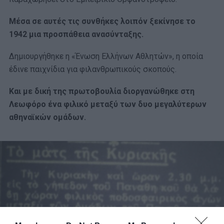
Μέσα σε αυτές τις συνθήκες λοιπόν ξεκίνησε το
1942 μια προσπάθεια ανασύνταξης.
Δημιουργήθηκε η «Ένωση Ελλήνων Αθλητών», η οποία
έδινε παιχνίδια για φιλανθρωπικούς σκοπούς.
Και με δική της πρωτοβουλία διοργανώθηκε στη
Λεωφόρο ένα φιλικό μεταξύ των δυο μεγαλύτερων
αθηναϊκών ομάδων.