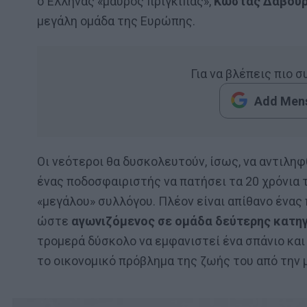
ο Έλληνας «μαύρος πρίγκιπας»,
Κώστας Δαβου
μεγάλη ομάδα της Ευρώπης.
Για να βλέπεις πιο 
Add Mens
Οι νεότεροι θα δυσκολευτούν, ίσως, να αντιλη
ένας ποδοσφαιριστής να πατήσει τα 20 χρόνια τ
«μεγάλου» συλλόγου. Πλέον είναι απίθανο ένας
ώστε
αγωνιζόμενος σε ομάδα δεύτερης κατηγο
τρομερά δύσκολο να εμφανιστεί ένα σπάνιο και
το οικονομικό πρόβλημα της ζωής του από την 