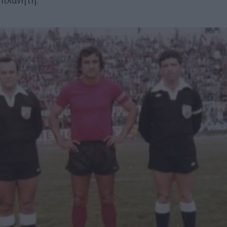
 πλανήτη.