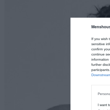
Menshous
If you wish 
sensitive in
confirm you
continue se
information 
further disc
participants
Downstream 
Persona
I want t