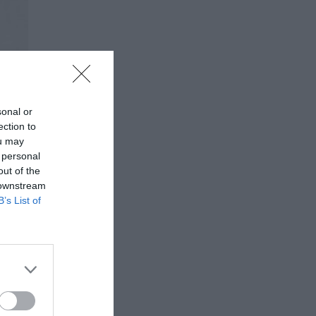
sonal or
ection to
ou may
 personal
out of the
 downstream
B’s List of