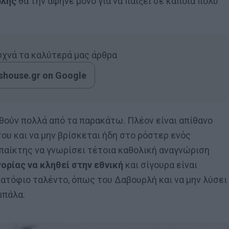
ρλής
θα την άφηνε μόνο για να παίξει σε κάποια πολύ
συχνά τα καλύτερά μας άρθρα
house.gr on Google
φθούν πολλά από τα παρακάτω. Πλέον είναι απίθανο
ου και να μην βρίσκεται ήδη στο ρόστερ ενός
 παίκτης να γνωρίσει τέτοια καθολική αναγνώριση
ρίας να κληθεί στην εθνική
και σίγουρα είναι
 ατόφιο ταλέντο, όπως του Δαβουρλή και να μην λύσει
μπάλα.