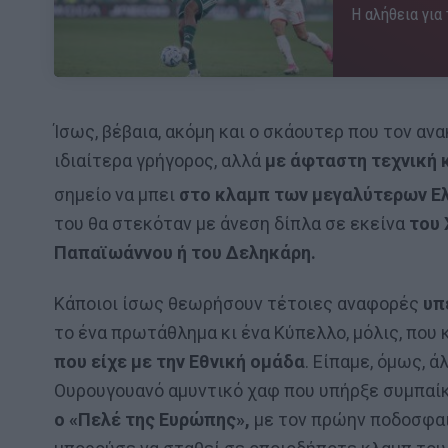
Η αλήθεια για
Ίσως, βέβαια, ακόμη και ο σκάουτερ που τον ανα
ιδιαίτερα γρήγορος, αλλά
με άφταστη τεχνική 
σημείο να μπει
στο κλαμπ των μεγαλύτερων Ε
του θα στεκόταν με άνεση δίπλα σε εκείνα
του 
Παπαϊωάννου ή του Δεληκάρη.
Κάποιοι ίσως θεωρήσουν τέτοιες αναφορές
υπ
το ένα πρωτάθλημα κι ένα Κύπελλο, μόλις, που
που είχε με την Εθνική ομάδα
. Είπαμε, όμως, 
Ουρουγουανό αμυντικό χαφ που υπήρξε συμπαί
ο «Πελέ της Ευρώπης»,
με τον πρώην ποδοσφαιρ