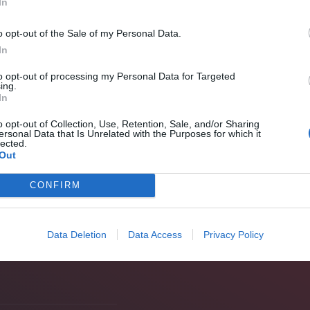
In
o opt-out of the Sale of my Personal Data.
In
to opt-out of processing my Personal Data for Targeted
ing.
In
ια άλλες ιστορίες…
o opt-out of Collection, Use, Retention, Sale, and/or Sharing
ersonal Data that Is Unrelated with the Purposes for which it
θηκε
στην Αγυιά της Αχαΐας
ήταν το 1964. Τότε ήταν
lected.
Out
αμίνι να χαζεύει πολύ μεγαλύτερους σε ηλικία
τινα γήπεδα της περιοχής. Το
ένα από τα 8 παιδιά
CONFIRM
ασμό του
Πανιωνίου Πατρών
και μόλις στα 16 χρόνια
λα της Παναχαϊκής.
Data Deletion
Data Access
Privacy Policy