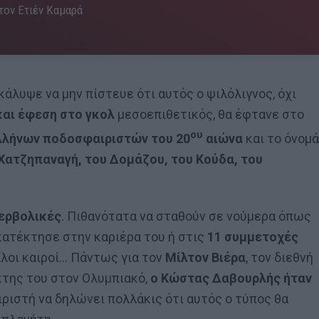
 τον Ετιέν Καμαρά
κάλυψε να μην πίστευε ότι αυτός ο ψιλόλιγνος, όχι
και έφεση στο γκολ
μεσοεπιθετικός, θα έφτανε στο
ου
λλήνων ποδοσφαιριστών του 20
αιώνα
και το όνομά
Χατζηπαναγή, του Δομάζου, του Κούδα, του
ερβολικές
. Πιθανότατα να σταθούν σε νούμερα όπως
 κατέκτησε στην καριέρα του ή στις
11 συμμετοχές
άλλοι καιροί… Πάντως για τον
Μίλτον Βιέρα
, τον διεθνή
κτης του στον Ολυμπιακό,
ο Κώστας Δαβουρλής ήταν
ιστή να δηλώνει πολλάκις ότι αυτός ο τύπος θα