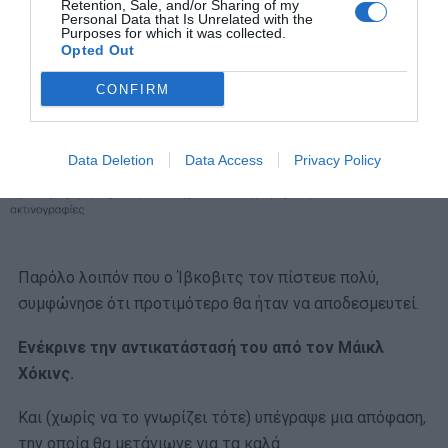
Retention, Sale, and/or Sharing of my
Personal Data that Is Unrelated with the
Purposes for which it was collected.
Opted Out
CONFIRM
Data Deletion
Data Access
Privacy Policy
Παρόλο λοιπόν που ο Ίβκοβιτς τον πίστευε πολύ,
συμφώνησε ότι προτιμότερο θα ήταν να αποδεσμευτεί.
Ενέκρινε την αντικατάστασή του από τον Μάικλ
Χόκινς.
Και (χωρίς να το γνωρίζει τότε) υπέγραψε μια απόφαση,
την οποία θα μετάνιωνε για τα καλά.