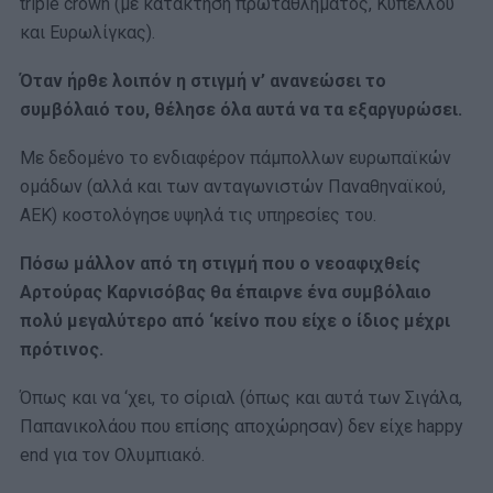
triple crown (με κατάκτηση πρωταθλήματος, Κυπέλλου
και Ευρωλίγκας).
Όταν ήρθε λοιπόν η στιγμή ν’ ανανεώσει το
συμβόλαιό του, θέλησε όλα αυτά να τα εξαργυρώσει.
Με δεδομένο το ενδιαφέρον πάμπολλων ευρωπαϊκών
ομάδων (αλλά και των ανταγωνιστών Παναθηναϊκού,
ΑΕΚ) κοστολόγησε υψηλά τις υπηρεσίες του.
Πόσω μάλλον από τη στιγμή που ο νεοαφιχθείς
Αρτούρας Καρνισόβας θα έπαιρνε ένα συμβόλαιο
πολύ μεγαλύτερο από ‘κείνο που είχε ο ίδιος μέχρι
πρότινος.
Όπως και να ‘χει, το σίριαλ (όπως και αυτά των Σιγάλα,
Παπανικολάου που επίσης αποχώρησαν) δεν είχε happy
end για τον Ολυμπιακό.