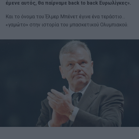
έμενε αυτός, θα παίρναμε back to back Ευρωλίγκες».
Και το όνομα του Έλμερ Μπένετ έγινε ένα τεράστιο…
«γαμώτο» στην ιστορία του μπασκετικού Ολυμπιακού.