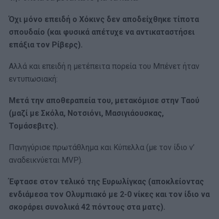
Όχι μόνο επειδή ο Χόκινς δεν αποδείχθηκε τίποτα
σπουδαίο (και φυσικά απέτυχε να αντικαταστήσει
επάξια τον Ρίβερς).
Αλλά και επειδή η μετέπειτα πορεία του Μπένετ ήταν
εντυπωσιακή:
Μετά την αποθεραπεία του, μετακόμισε στην Ταού
(μαζί με Σκόλα, Νοτσιόνι, Μασιγιάουσκας,
Τομάσεβιτς).
Πανηγύρισε πρωτάθλημα και Κύπελλα (με τον ίδιο ν’
αναδεικνύεται MVP).
Έφτασε στον τελικό της Ευρωλίγκας (αποκλείοντας
ενδιάμεσα τον Ολυμπιακό με 2-0 νίκες και τον ίδιο να
σκοράρει συνολικά 42 πόντους στα ματς).