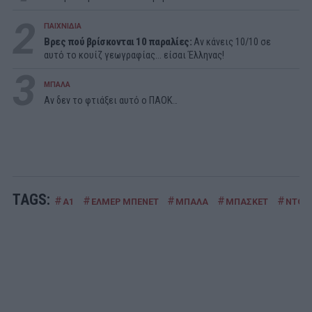
2
ΠΑΙΧΝΙΔΙΑ
Βρες πού βρίσκονται 10 παραλίες:
Αν κάνεις 10/10 σε
αυτό το κουίζ γεωγραφίας... είσαι Έλληνας!
3
ΜΠΑΛΑ
Αν δεν το φτιάξει αυτό ο ΠΑΟΚ…
TAGS:
#
#
#
#
#
Α1
ΕΛΜΕΡ ΜΠΕΝΕΤ
ΜΠΑΛΑ
ΜΠΑΣΚΕΤ
ΝΤΟΥΣ