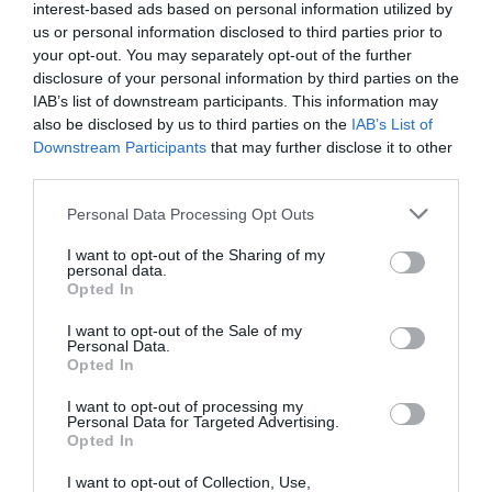
interest-based ads based on personal information utilized by
Ο Καρνισόβας χτύπησε άθελά του τον Αμερικανό με τον
us or personal information disclosed to third parties prior to
αγκώνα.
your opt-out. You may separately opt-out of the further
disclosure of your personal information by third parties on the
Οι εξετάσεις μετά την επιστροφή από την Ιταλία
IAB’s list of downstream participants. This information may
έδειξαν αυχενική δισκοκήλη.
also be disclosed by us to third parties on the
IAB’s List of
Downstream Participants
that may further disclose it to other
third parties.
Και το διάστημα του 1,5 μήνα που χρειαζόταν για την
αποθεραπεία δημιουργούσε προβληματισμό για το τι
Personal Data Processing Opt Outs
πρέπει να κάνει ο Ολυμπιακός.
I want to opt-out of the Sharing of my
personal data.
Χαρακτηριστικός ήταν ο τίτλος της εποχής (που
Opted In
συνέδεε τον τραυματισμό με το μέλλον του παίκτη),
I want to opt-out of the Sale of my
σύμφωνα με τον οποίο «το κολάρο σφίγγει τον
Personal Data.
Μπένετ».
Opted In
I want to opt-out of processing my
Personal Data for Targeted Advertising.
Opted In
I want to opt-out of Collection, Use,