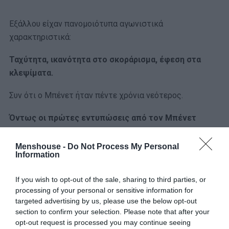
Εξάλλου είχαν πανομοιότυπα αγωνιστικά
χαρακτηριστικά:
Ταχύτητα, ικανότητα στο σκοράρισμα, έφεση στα
κλεψίματα.
Συν ότι ο Μπένετ ήταν πέντε χρόνια νεότερος.
Όντως οι πρώτες εντυπώσεις από τον Μπένετ
δικαίωναν την αισιοδοξία ότι μπορεί να «γεμίσει τα
παπούτσια» του Ρίβερς.
Menshouse -
Do Not Process My Personal
Information
Ήταν εξαιρετικός στην προετοιμασία και στα φιλικά
του Ολυμπιακού στην Ιταλία.
If you wish to opt-out of the sale, sharing to third parties, or
processing of your personal or sensitive information for
targeted advertising by us, please use the below opt-out
Ώσπου μια προπόνηση στη Φολγκάρια τα έφερε όλα
section to confirm your selection. Please note that after your
τούμπα:
opt-out request is processed you may continue seeing