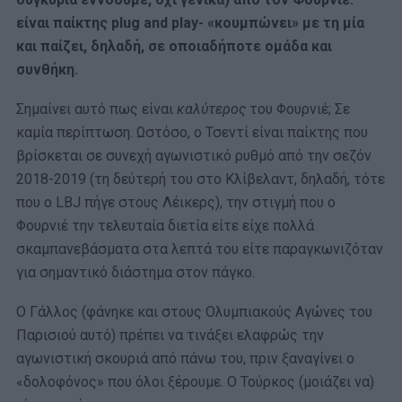
είναι παίκτης plug and play- «κουμπώνει» με τη μία
και παίζει, δηλαδή, σε οποιαδήποτε ομάδα και
συνθήκη.
Σημαίνει αυτό πως είναι
καλύτερος
του Φουρνιέ; Σε
καμία περίπτωση. Ωστόσο, ο Τσεντί είναι παίκτης που
βρίσκεται σε συνεχή αγωνιστικό ρυθμό από την σεζόν
2018-2019 (τη δεύτερή του στο Κλίβελαντ, δηλαδή, τότε
που ο LBJ πήγε στους Λέικερς), την στιγμή που ο
Φουρνιέ την τελευταία διετία είτε είχε πολλά
σκαμπανεβάσματα στα λεπτά του είτε παραγκωνιζόταν
για σημαντικό διάστημα στον πάγκο.
Ο Γάλλος (φάνηκε και στους Ολυμπιακούς Αγώνες του
Παρισιού αυτό) πρέπει να τινάξει ελαφρώς την
αγωνιστική σκουριά από πάνω του, πριν ξαναγίνει ο
«δολοφόνος» που όλοι ξέρουμε. Ο Τούρκος (μοιάζει να)