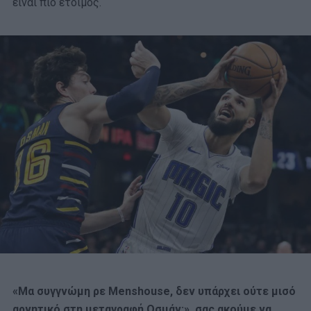
είναι πιο έτοιμος.
«Μα συγγνώμη ρε Menshouse, δεν υπάρχει ούτε μισό
αρνητικό στη μεταγραφή Οσμάν;», σας ακούμε να