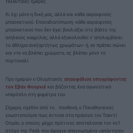
τελευταίες ημέρες.
Κι όχι μόνο η δική μας, αλλά και κάθε ακραιφνούς
μπασκετικού. Επαναδιατύπωση: κάθε ακραιφνούς
μπασκετικού που
δεν
έχει βουλιάξει στο βάλτο της
ανηλεούς καφρίλας, αλλά εξακολουθεί ν’ απολαμβάνει
το άθλημα ανεξαρτήτως χρωμάτων- ή, αν πρέπει σώνει
και ντε να βλέπει χρώματα, ας βλέπει μόνο το
πορτοκαλί.
Προ ημερών ο Ολυμπιακός
απασφάλισε υπογράφοντας
τον Εβάν Φουρνιέ
και βάζοντας ένα αγωνιστικό
υπερόπλο στη φαρέτρα του.
Σήμερα, σχεδόν από το… πουθενά, ο Παναθηναϊκός
γνωστοποίησε πως έντυσε στα πράσινα τον Τσεντί
Οσμάν, ο οποίος μέχρι πρότινος αποτελούσε τον νο1
στόχο της Ρεάλ που έψαχνε απεγνωσμένα «απάντηση»