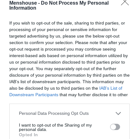
διαπιστώσει μια αδυναμία ν’ ακολουθήσει ψηλά ή να
Menshouse -
Do Not Process My Personal
Information
κοντράρει ευθέως στη δύναμη παίκτες που παίζουν στη
θέση του φόργουορντ (είτε small είτε power).
If you wish to opt-out of the sale, sharing to third parties, or
processing of your personal or sensitive information for
Ναι, μόνο που στο ΝΒΑ εκεί αγωνίζεται, για παράδειγμα,
targeted advertising by us, please use the below opt-out
ο ΛεΜπρόν Τζέιμς που ακομη και στα 40 του είναι ένα
section to confirm your selection. Please note that after your
κτήνος εν κινήσει, ενώ εδώ θα κληθεί να μαρκάρει, ας
opt-out request is processed you may continue seeing
πούμε, τον Πίτερς- που μια χαρά παικταράς είναι το
interest-based ads based on personal information utilized by
us or personal information disclosed to third parties prior to
παιδί, αλλά ΛεΜπρόν δεν πρέπει να τον έχει πει ούτε ο
your opt-out. You may separately opt-out of the further
ιδρυτής του φαν κλαμπ του.
disclosure of your personal information by third parties on the
IAB’s list of downstream participants. This information may
Το σημαντικότερο, κατά τη γνώμη μας, της έλευσής
also be disclosed by us to third parties on the
IAB’s List of
Οσμάν; Ότι δίνει τη δυνατότητα στον Αταμάν να παίξει
Downstream Participants
that may further disclose it to other
third parties.
ταυτόχρονα ένα εκπληκτικό σχήμα με τρία γκαρντ (με
τρεις εκ των Σλούκα-Ναν-Μπράουν-Γκραντ) και τον ίδιο
Personal Data Processing Opt Outs
στο «4», καθώς είναι θέση που, ειδικά στην Ευρωλίγκα,
I want to opt-out of the Sharing of my
«την έχει». Με τον Λεσόρ στο «5» μιλάμε για ένα small
personal data.
ball που μοιάζει σχεδόν αδύνατο ν’ αντιμετωπιστεί από
Opted In