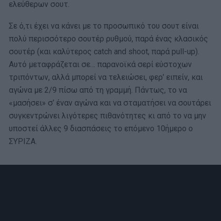
ελεύθερων σουτ.
Σε ό,τι έχει να κάνει με το προσωπικό του σουτ είναι
πολύ περισσότερο σουτέρ ρυθμού, παρά ένας κλασικός
σουτέρ (και καλύτερος catch and shoot, παρά pull-up).
Αυτό μεταφράζεται σε… παρανοϊκά σερί εύστοχων
τριπόντων, αλλά μπορεί να τελειώσει, φερ’ ειπείν, και
αγώνα με 2/9 πίσω από τη γραμμή. Πάντως, το να
«μασήσει» σ’ έναν αγώνα και να σταματήσει να σουτάρει
συγκεντρώνει λιγότερες πιθανότητες κι από το να μην
υποστεί άλλες 9 διασπάσεις το επόμενο 10ήμερο ο
ΣΥΡΙΖΑ.