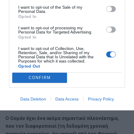
οποιαδήποτε άμυνα και μπορεί να δώσει 4-6 λεπτά με
I want to opt-out of the Sale of my
τρελό επιθετικό ρυθμό στο Τριφύλλι.
Personal Data.
Opted In
I want to opt-out of processing my
Personal Data for Targeted Advertising.
Opted In
I want to opt-out of Collection, Use,
Retention, Sale, and/or Sharing of my
Personal Data that Is Unrelated with the
Purposes for which it was collected.
Opted Out
CONFIRM
Data Deletion
Data Access
Privacy Policy
Ο Οσμάν έχει ένα ακόμα σημαντικό πλεονέκτημα,
που τον διαφοροποιεί (τη δεδομένη χρονική
συγκυρία εννοούμε, όχι γενικά) από τον Φουρνιέ: