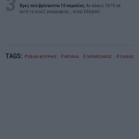
3
Βρες πού βρίσκονται 10 παραλίες:
Αν κάνεις 10/10 σε
αυτό το κουίζ γεωγραφίας... είσαι Έλληνας!
TAGS:
#
#
#
#
ΕΒΑΝ ΦΟΥΡΝΙΕ
ΜΠΑΛΑ
ΟΛΥΜΠΙΑΚΟΣ
ΠΑΝΑΘΗΝ