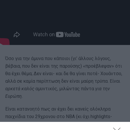
Όσο για την άμυνα που κάποιοι (γι’ άλλους λόγους,
βέβαια, που δεν είναι της παρούσης) «προέβλεψαν» ότι
θα έχει θέμα; Δεν είναι- και δε θα γίνει ποτέ- Χουάντσο,
αλλά σε καμία περίπτωση δεν είναι μαύρη τρύπα. Είναι
αρκετά
καλός
αμυντικός, μιλώντας πάντα
για την
Ευρώπη.
Είναι κατανοητό πως αν έχει δει κανείς ολόκληρα
παιχνίδια του 29χρονου στο ΝΒΑ (κι όχι highlights-
άλλωστε σ’ αυτά όλοι φαίνοναι σούπερ σταρ…) θα έχει