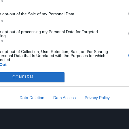
υτανζόγλειο.
In
o opt-out of the Sale of my Personal Data.
In
to opt-out of processing my Personal Data for Targeted
ing.
In
o opt-out of Collection, Use, Retention, Sale, and/or Sharing
ersonal Data that Is Unrelated with the Purposes for which it
lected.
Out
CONFIRM
Data Deletion
Data Access
Privacy Policy