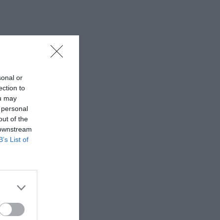
sonal or
ection to
ou may
 personal
out of the
 downstream
B’s List of
ι