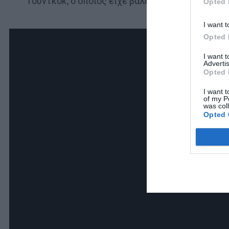
Γούντκοκ, ο οποίος είχε βάλει δύο γκολ στο Κα
Opted 
I want t
Opted 
I want 
Advertis
Opted 
I want t
of my P
was col
Opted 