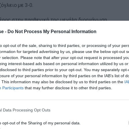
όγλειο με 3-0.
έρος στην παρθενική της μεγάλη διοργάνωση
έρει να πράξει αναλόγως στο Παγκόσμιο Κύπελλο του
e -
Do Not Process My Personal Information
δα της Γαλλίας δεν ήταν υπέρ της.
to opt-out of the sale, sharing to third parties, or processing of your per
formation for targeted advertising by us, please use the below opt-out s
r selection. Please note that after your opt-out request is processed y
eing interest-based ads based on personal information utilized by us or
disclosed to third parties prior to your opt-out. You may separately opt-
losure of your personal information by third parties on the IAB’s list of
 τον Ετιέν Καμαρά
. This information may also be disclosed by us to third parties on the
IA
Participants
that may further disclose it to other third parties.
l Data Processing Opt Outs
τη «γαλανόλευκη» για να παίξει
ποδόσφαιρο
, αλλά με
οδηγία στον Γιάννη Γκαλίτσιο να γίνει «σκιά» του Τόν
o opt-out of the Sharing of my personal data.