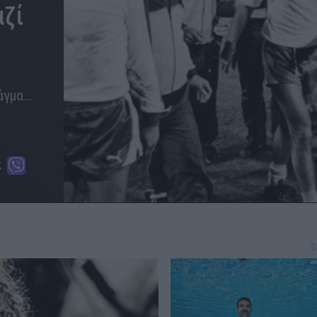
αζί
μα...