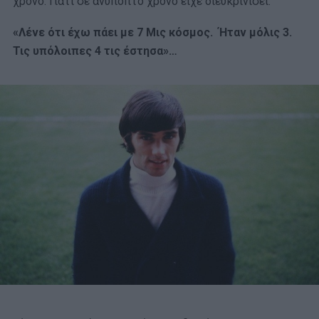
χρόνο. Γιατί σε ανύποπτο χρόνο είχε διευκρινίσει:
«Λένε ότι έχω πάει με 7 Μις κόσμος. Ήταν μόλις 3.
Τις υπόλοιπες 4 τις έστησα»…