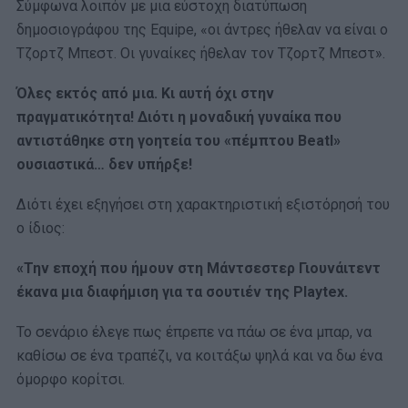
Σύμφωνα λοιπόν με μια εύστοχη διατύπωση
δημοσιογράφου της Εquipe, «οι άντρες ήθελαν να είναι ο
Τζορτζ Μπεστ. Οι γυναίκες ήθελαν τον Τζορτζ Μπεστ».
Όλες εκτός από μια. Κι αυτή όχι στην
πραγματικότητα! Διότι η μοναδική γυναίκα που
αντιστάθηκε στη γοητεία του «πέμπτου Beatl»
ουσιαστικά… δεν υπήρξε!
Διότι έχει εξηγήσει στη χαρακτηριστική εξιστόρησή του
ο ίδιος:
«Την εποχή που ήμουν στη Μάντσεστερ Γιουνάιτεντ
έκανα μια διαφήμιση για τα σουτιέν της Playtex.
Το σενάριο έλεγε πως έπρεπε να πάω σε ένα μπαρ, να
καθίσω σε ένα τραπέζι, να κοιτάξω ψηλά και να δω ένα
όμορφο κορίτσι.