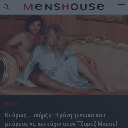
ΜΠΑΛΑ
Κι όμως… υπήρξε: Η μόνη γυναίκα που
μπόρεσε να πει «όχι» στον Τζορτζ Μπεστ!