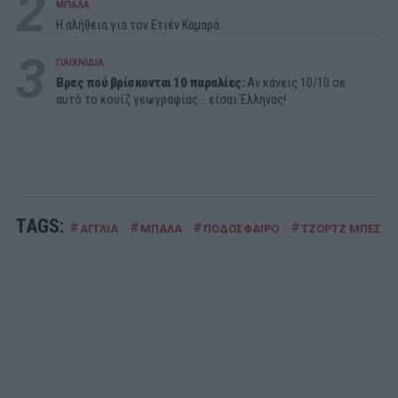
2
ΜΠΑΛΑ
Η αλήθεια για τον Ετιέν Καμαρά
3
ΠΑΙΧΝΙΔΙΑ
Βρες πού βρίσκονται 10 παραλίες:
Αν κάνεις 10/10 σε
αυτό το κουίζ γεωγραφίας... είσαι Έλληνας!
TAGS:
#
#
#
#
ΑΓΓΛΙΑ
ΜΠΑΛΑ
ΠΟΔΟΣΦΑΙΡΟ
ΤΖΟΡΤΖ ΜΠΕΣΤ