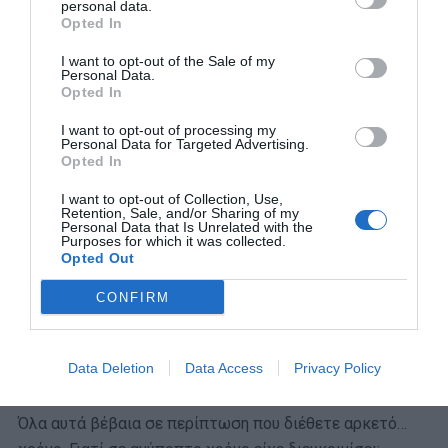
personal data.
Opted In
I want to opt-out of the Sale of my
Personal Data.
Opted In
I want to opt-out of processing my
Personal Data for Targeted Advertising.
Opted In
I want to opt-out of Collection, Use,
Retention, Sale, and/or Sharing of my
Personal Data that Is Unrelated with the
Το γεγονός εξάλλου ότι μπορούσε να παίξει το ίδιο
Purposes for which it was collected.
μεγάλη μπάλα εντός κι εκτός γηπέδου είναι πάλι ο ίδιος
Opted Out
που το έχει εξηγήσει καλύτερα από όλους:
CONFIRM
«Δεν χρειαζόταν να επιλέξω ανάμεσα στο να περάσω
τέσσερις παίκτες και να σκοράρω ή να πάω με την
Data Deletion
Data Access
Privacy Policy
Μις κόσμος. Ευτυχώς μπορούσα να κάνω και τα δύο».
Όλα αυτά βέβαια σε περίπτωση που διέθετε αρκετό…