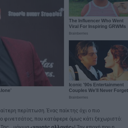
ιαίτερη περίπτωση. Ένας παίκτης όχι ο πιο
 πιο φινετσάτος, που κατάφερε όμως κάτι ξεχωριστό:
 Της… μόνιμα «
χρυσής αλλαγής»
! Την εποχή που η