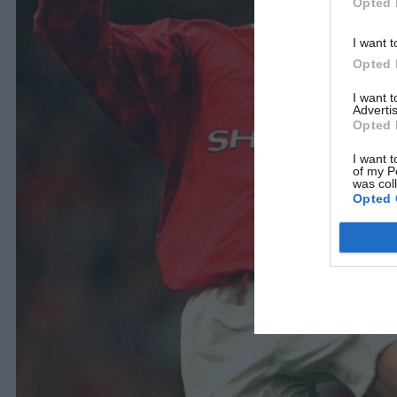
Opted 
I want t
Opted 
I want 
Advertis
Opted 
I want t
of my P
was col
Opted 