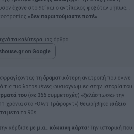
υσον έχανε στο 90’ και ο αντίπαλος φοβόταν μήπως…
 νοοτροπίας
«δεν παραιτούμαστε ποτέ»
.
συχνά τα καλύτερά μας άρθρα
house.gr on Google
 σφραγίζοντας τη δραματικότερη ανατροπή που έγινε
από τις πιο λατρεμένες φυσιογνωμίες στην ιστορία του
έρματά του
(σε 366 συμμετοχές) «ξελάσπωσε» την
 11 χρόνια στο «Ολντ Τράφορντ») θεωρήθηκε
ισάξιο
α μετά τα 90s.
την κέρδισε με μια…
κόκκινη κάρτα
! Την ιστορική που