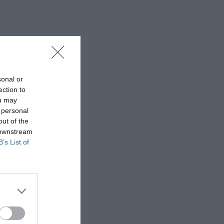
sonal or
ection to
ou may
 personal
out of the
 downstream
B’s List of