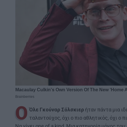
Ο
Όλε Γκούναρ Σόλσκιερ
ήταν πάντα μια ιδ
ταλαντούχος, όχι ο πιο αθλητικός, όχι ο
Nα γίνει one of a kind. Μια κατηγορία μόνος του: