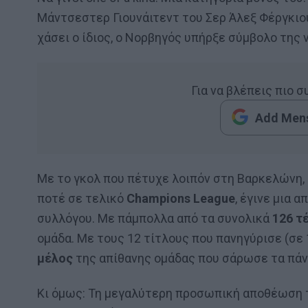
Μάντσεστερ Γιουνάιτεντ του Σερ Άλεξ Φέργκιο
χάσει ο ίδιος, ο Νορβηγός υπήρξε σύμβολο της
Για να βλέπεις πιο 
Add Mens
Με το γκολ που πέτυχε λοιπόν στη Βαρκελώνη,
ποτέ σε τελικό
Champions League
, έγινε μια 
συλλόγου. Με πάμπολλα από τα συνολικά
126 τ
ομάδα. Με τους 12 τίτλους που πανηγύρισε (σε
μέλος
της απίθανης ομάδας που σάρωσε τα πάντ
Κι όμως: Τη μεγαλύτερη προσωπική αποθέωση 