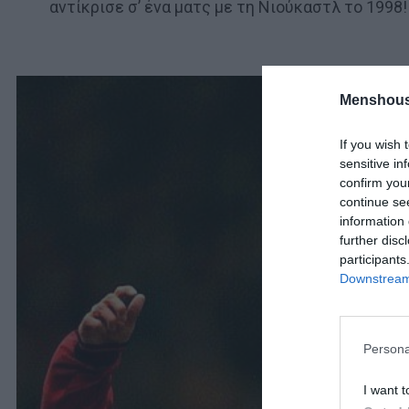
αντίκρισε σ’ ένα ματς με τη Νιούκαστλ το 1998!
Menshous
If you wish 
sensitive in
confirm you
continue se
information 
further disc
participants
Downstream 
Persona
I want t