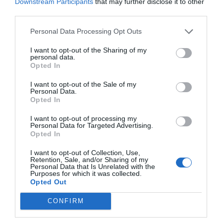
αυτό:
Downstream Participants
that may further disclose it to other
third parties.
We’ll just leave this one here. 💥🤯
#STUCLU
Personal Data Processing Opt Outs
#UCL
pic.twitter.com/JmvQHXFXem
I want to opt-out of the Sharing of my
— Club Brugge KV (@ClubBrugge)
October 3,
personal data.
Opted In
2024
I want to opt-out of the Sale of my
Personal Data.
Opted In
Το νικητήριο γκολ στο 1-0
επί της Στουρμ Γκρατς,
I want to opt-out of processing my
η
στην Αυστρία, για την 2
αγωνιστική της League Phase
Personal Data for Targeted Advertising.
του Champions League. Ένα «ποίημα» που δεν χορταίνεις
Opted In
να βλέπεις. Το τέλειο σουτ, το τέλειο φάλτσο.
Ένα
I want to opt-out of Collection, Use,
γκολ… όλα τα λεφτά
και μπορεί το μέλλον να δώσει
Retention, Sale, and/or Sharing of my
Personal Data that Is Unrelated with the
κυριολεκτικό χαρακτήρα σε αυτήν την έκφραση, αφού
Purposes for which it was collected.
Opted Out
δεν υπάρχει καλύτερη «βιτρίνα» από την κορυφαία
διασυλλογική διοργάνωση. Οι μεγαλύτερες ομάδες είναι
CONFIRM
εκεί, όλοι κοιτούν εκεί.