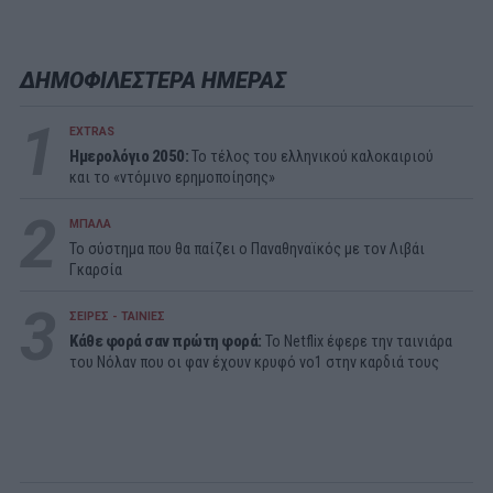
ΔΗΜΟΦΙΛΕΣΤΕΡΑ ΗΜΕΡΑΣ
1
EXTRAS
Ημερολόγιο 2050:
To τέλος του ελληνικού καλοκαιριού
και το «ντόμινο ερημοποίησης»
2
ΜΠΑΛΑ
Το σύστημα που θα παίζει ο Παναθηναϊκός με τον Λιβάι
Γκαρσία
3
ΣΕΙΡΕΣ - ΤΑΙΝΙΕΣ
Κάθε φορά σαν πρώτη φορά:
Το Netflix έφερε την ταινιάρα
του Νόλαν που οι φαν έχουν κρυφό νο1 στην καρδιά τους