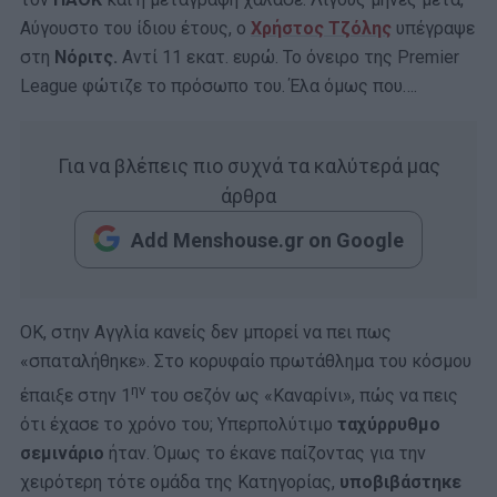
Αύγουστο του ίδιου έτους, ο
Χρήστος Τζόλης
υπέγραψε
στη
Νόριτς.
Αντί 11 εκατ. ευρώ. Το όνειρο της Premier
League φώτιζε το πρόσωπο του. Έλα όμως που….
Για να βλέπεις πιο συχνά τα καλύτερά μας
άρθρα
Add Menshouse.gr on Google
ΟΚ, στην Αγγλία κανείς δεν μπορεί να πει πως
«σπαταλήθηκε». Στο κορυφαίο πρωτάθλημα του κόσμου
ην
έπαιξε στην 1
του σεζόν ως «Καναρίνι», πώς να πεις
ότι έχασε το χρόνο του; Υπερπολύτιμο
ταχύρρυθμο
σεμινάριο
ήταν. Όμως το έκανε παίζοντας για την
χειρότερη τότε ομάδα της Κατηγορίας,
υποβιβάστηκε