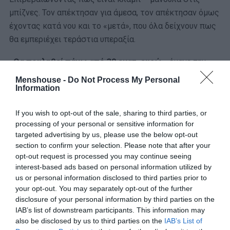
μπίζνες. Τον απέκτησαν για άμεσα, τον απέκτησαν όμως
έχοντας κατά νου και το «μετά», που όλα δείχνουν πως
θα εμπεριέχει τεράστια υπεραξία.
«
Θα πουληθεί πάνω από 30 εκατ. ευρώ
», έκανε την
πρόβλεψη ο
Χάιν Βανχάζεμπρουκ,
Βέλγος προπονητής
Menshouse -
Do Not Process My Personal
Information
και σχολιαστής στη φλαμανδική τηλεόραση. Ένας από
τους πολλούς φαν που έχει αποκτήσει ο Τζόλης το
If you wish to opt-out of the sale, sharing to third parties, or
σύντομο χρονικό διάστημα που φοράει τη φανέλα των
processing of your personal or sensitive information for
Blauw-Zwart.
«Είναι η καλύτερη μεταγραφή, γιατί έχει
targeted advertising by us, please use the below opt-out
μεταπωλητική αξία
», συνέχισε.
section to confirm your selection. Please note that after your
opt-out request is processed you may continue seeing
Σε 13 επίσημα ματς ως τώρα στη σεζόν, ο
interest-based ads based on personal information utilized by
συμπατριώτης μας έχει
4 γκολ και 1 ασίστ.
Μαζί,
us or personal information disclosed to third parties prior to
your opt-out. You may separately opt-out of the further
ανεβάζει διαρκώς την απόδοσή του, γίνεται όλο και πιο
disclosure of your personal information by third parties on the
σημαντικός, αφού τους μαθαίνει και τον μαθαίνουν.
IAB’s list of downstream participants. This information may
Αλλά αυτό που τον απογείωσε ως φήμη και status ήταν
also be disclosed by us to third parties on the
IAB’s List of