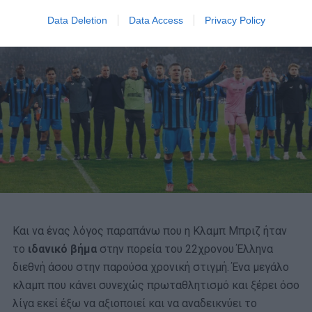
Data Deletion
Data Access
Privacy Policy
Και να ένας λόγος παραπάνω που η Κλαμπ Μπριζ ήταν
το
ιδανικό βήμα
στην πορεία του 22χρονου Έλληνα
διεθνή άσου στην παρούσα χρονική στιγμή. Ένα μεγάλο
κλαμπ που κάνει συνεχώς πρωταθλητισμό και ξέρει όσο
λίγα εκεί έξω να αξιοποιεί και να αναδεικνύει το