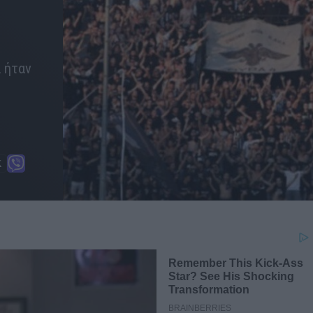
ά ήταν