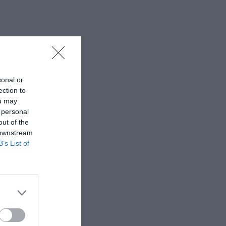
sonal or
ection to
ou may
 personal
out of the
 downstream
B’s List of