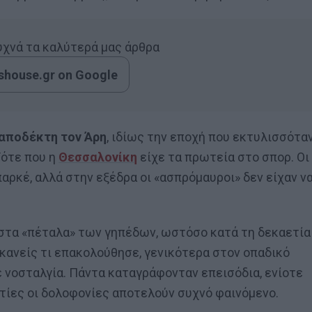
συχνά τα καλύτερά μας άρθρα
house.gr on Google
 αποδέκτη τον Άρη
, ιδίως την εποχή που εκτυλισσότα
Τότε που η
Θεσσαλονίκη
είχε τα πρωτεία στο σπορ. Οι
παρκέ, αλλά στην εξέδρα οι «ασπρόμαυροι» δεν είχαν ν
στα «πέταλα» των γηπέδων, ωστόσο κατά τη δεκαετία
 κανείς τι επακολούθησε, γενικότερα στον οπαδικό
ε νοσταλγία. Πάντα καταγράφονταν επεισόδια, ενίοτε
τίες οι δολοφονίες αποτελούν συχνό φαινόμενο.