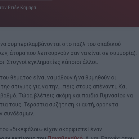
 τον Ετιέν Καμαρά
ι να συμπεριλαμβάνονται στο παζλ του οπαδικού
ων, άτομα που λειτουργούν σαν να είναι σε συμμορία).
ι. Στυγνοί εγκληματίες κάποιοι άλλοι.
υ θέματος είναι να μάθουν ή να θυμηθούν οι
ης στιγμής για να την… πεις στους απέναντι. Και
 βαθμό. Τώρα βλέπεις ακόμη και παιδιά Γυμνασίου να
ια τους. Τεράστια συζήτηση κι αυτή, άρρηκτα
ων συνδέσμων.
ι του «δικεφάλου» είχαν σκαρφιστεί έναν
ρουν εκείνους του
Παναθηναϊκό
. Α, ναι. Εποχές όπου