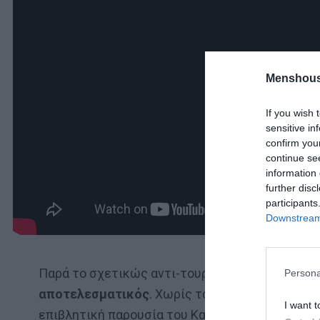
Menshous
If you wish 
sensitive in
confirm you
continue se
information 
further disc
participants
Downstream 
Παρά το σχετικώς αντι-τουριστικό του στιλ, ο 
Persona
αποτελεσματικός
. Χωρίς το ταλέντο του Μπου
I want t
επιβλητική παρουσία του Καν και τις εκτινάξεις