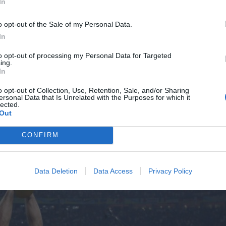
In
ι απ’ τους άλλους εμβληματικούς γκολκίπερ της
o opt-out of the Sale of my Personal Data.
In
to opt-out of processing my Personal Data for Targeted
 μικρός,
πιάνοντας ψάρια
…
με τα χέρια
μες στο
ing.
In
; Πόσοι κλήθηκαν να κάνουν ντεμπούτο στα
17
τους
ντας τερματοφύλακα που είχε πέσει… ξερός από
o opt-out of Collection, Use, Retention, Sale, and/or Sharing
ersonal Data that Is Unrelated with the Purposes for which it
lected.
εκτός εγχώριους και διεθνείς τίτλους (3
Out
 τους ως
παγκόσμιοι πρωταθλητές
;
CONFIRM
Data Deletion
Data Access
Privacy Policy