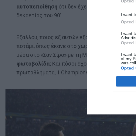
Opted 
αυτοπεποίθηση
ότι δεν έχει τίποτα να ζηλέψε
I want t
δεκαετίας του 90’.
Opted 
I want 
Εξάλλου, ποιος εξ αυτών εξασκούταν όταν ήταν
Advertis
Opted 
ποτάμι, όπως έκανε στο χωριό του ο Περούτσι
μέσα στο «Σαν Σίρο» με τη Μίλαν, αντικαθιστώ
I want t
of my P
was col
φωτοβολίδα
; Και πόσοι έχουν να επιδείξουν, 
Opted 
πρωταθλήματα, 1 Champions League) τη στέψη