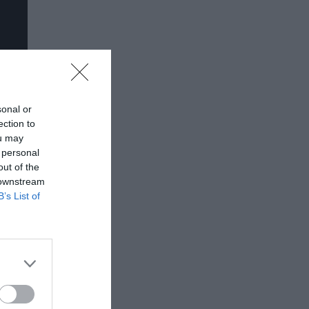
sonal or
ection to
ou may
 personal
out of the
 downstream
B’s List of