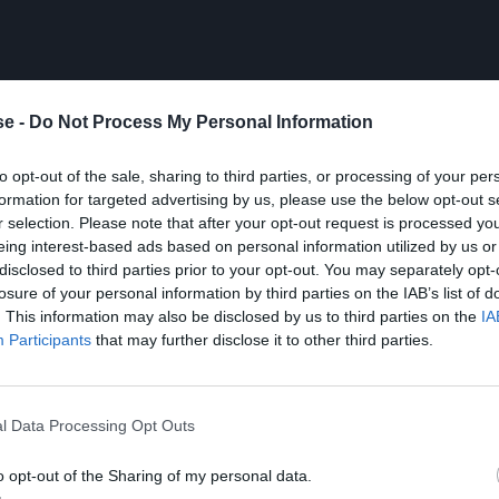
e -
Do Not Process My Personal Information
to opt-out of the sale, sharing to third parties, or processing of your per
formation for targeted advertising by us, please use the below opt-out s
r selection. Please note that after your opt-out request is processed y
eing interest-based ads based on personal information utilized by us or
disclosed to third parties prior to your opt-out. You may separately opt-
losure of your personal information by third parties on the IAB’s list of
. This information may also be disclosed by us to third parties on the
IA
Participants
that may further disclose it to other third parties.
εμβληματικός Ιταλός είχε πάντα τον τρόπο να γίνεται
l Data Processing Opt Outs
φόν, χωρίς την κορμάρα του Φαν Ντερ Σαρ, χωρίς την
o opt-out of the Sharing of my personal data.
 του Σμάιχελ. Αλλά με το μυαλό, την αντίληψη και την