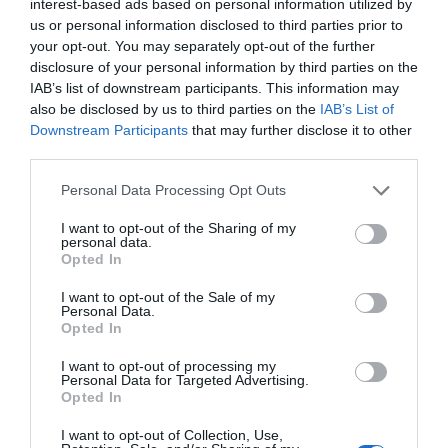
interest-based ads based on personal information utilized by
έπαιξε πάνω από 45 λεπτά μόλις μία φορά σε αγώνα
us or personal information disclosed to third parties prior to
πρωταθλήματος! Μία κατάσταση που δεν φαίνεται να
your opt-out. You may separately opt-out of the further
γυρίζει.
disclosure of your personal information by third parties on the
IAB’s list of downstream participants. This information may
Οι Ρώσοι βλέπουν κάθε μέρα που περνάει μία πανάκριβη
also be disclosed by us to third parties on the
IAB’s List of
επένδυση να χάνει την αξία της. Δεν θα είχαν πρόβλημα
Downstream Participants
that may further disclose it to other
third parties.
να τον παραχωρήσουν, αλλά θα το έκαναν μόνο με
πώληση, βγάζοντας ένα μέρος της χασούρας.
Personal Data Processing Opt Outs
I want to opt-out of the Sharing of my
personal data.
Opted In
I want to opt-out of the Sale of my
Personal Data.
Opted In
I want to opt-out of processing my
Personal Data for Targeted Advertising.
Opted In
I want to opt-out of Collection, Use,