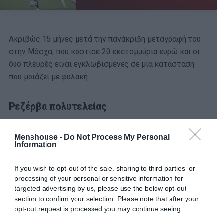
Ακριβώς 15 μήνες μετά την πανάκριβη μεταγραφή του
στην Μόσχα, που κόστισε 20 εκατομμύρια ευρώ και οι
δύο πλευρές είναι εγκλωβισμένες σε μία κατάσταση
που μοιάζει με φυλακή.
Ρεζέρβα πολυτελείας
Από τον Αύγουστο μέχρι σήμερα, ο Λιβάι έχει αγωνιστεί
Menshouse -
Do Not Process My Personal
στην ενδεκάδα μόλις σε τρία παιχνίδια πρωταθλήματος.
Information
Η κατάσταση δεν άλλαξε ούτε μετά την ανάληψη της
If you wish to opt-out of the sale, sharing to third parties, or
τεχνικής ηγεσίας από τον πρώην προπονητή της Πάφου,
processing of your personal or sensitive information for
Χουάν Κάρλος Καρσέδο.
targeted advertising by us, please use the below opt-out
section to confirm your selection. Please note that after your
Από τον περασμένο Οκτώβριο και μέχρι σήμερα έπαιξε
opt-out request is processed you may continue seeing