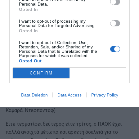
Personal Data.
αποφάσεις. Από τους τέσσερις δανεικούς (Γιακουμάκης,
Opted In
Μπιάνκο, Βολιάκο, Ιβανούσετς), μόνο ο πρώτος
I want to opt-out of processing my
φαίνεται ότι έχει σοβαρές και ρεαλιστικές πιθανότητες
Personal Data for Targeted Advertising.
Opted In
να μονιμοποιηθεί.
I want to opt-out of Collection, Use,
Υπάρχουν μία σειρά συμβολαίων (Μπάμπα, Λόβρεν,
Retention, Sale, and/or Sharing of my
Personal Data that Is Unrelated with the
Τάισον, Οζντόεφ, Σάστρε) που λήγουν και αποτελούν
Purposes for which it was collected.
Opted Out
πολύ ιδιαίτερες και ξεχωριστές περιπτώσεις, ενώ
υπάρχει και μία σειρά παικτών που επιστρέφουν από
CONFIRM
δανεισμούς (Γκουγκεσασβίλι, Γκόμες, Σορετίρε,
Τσάλοφ). Προβληματισμός υπάρχει για την επόμενη
ημέρα παικτών που για διάφορους λόγους δεν
Data Deletion
Data Access
Privacy Policy
πρόσφεραν φέτος τα αναμενόμενα (Τέιλορ, Μαντί
Καμαρά, Ντεσπόντοφ).
Είτε τερματίσει δεύτερος είτε τρίτος, ο ΠΑΟΚ έχει
πολλά ανοιχτά μέτωπα και αρκετή δουλειά για το