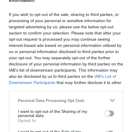
Information
είχε την απαραίτητη ποιοτική στάθμη για να κάνει
σκληρό πρωταθλητισμό σε τρεις διοργανώσεις.
If you wish to opt-out of the sale, sharing to third parties, or
processing of your personal or sensitive information for
Όταν απαντηθούν αυτές οι ερωτήσεις, μόνο τότε μπορεί
targeted advertising by us, please use the below opt-out
section to confirm your selection. Please note that after your
να γίνει προγραμματισμός για την επόμενη ημέρα.
opt-out request is processed you may continue seeing
interest-based ads based on personal information utilized by
Καλοκαίρι αποφάσεων
us or personal information disclosed to third parties prior to
your opt-out. You may separately opt-out of the further
disclosure of your personal information by third parties on the
Φυσικά και δεν ήρθε το τέλος του κόσμου. Ο Δικέφαλος
IAB’s list of downstream participants. This information may
έχει σταθερή διοικητική και προπονητική δομή,
also be disclosed by us to third parties on the
IAB’s List of
παγιωμένη ποδοσφαιρική φιλοσοφία και έναν κορμό από
Downstream Participants
that may further disclose it to other
elite παίκτες (Κωνσταντέλιας, Ζίβκοβιτς, Ζαφείρης,
third parties.
Μιχαηλίδης), έμπειρους επαγγελματίες (Παβλένκα, Κένι,
Personal Data Processing Opt Outs
Σάντσες, Μπάμπα, Κεντζιόρα, Μεϊτέ, Πέλκας) και
ελπιδοφόρους μικρούς (Χατσίδης, Μύθου) γύρω από
I want to opt-out of the Sharing of my
personal data.
τους οποίους μπορεί να στήσει την επόμενη ημέρα.
Opted In
Ωστόσο, θα πρέπει να πάρει πολλές και σημαντικές
I want to opt-out of the Sale of my