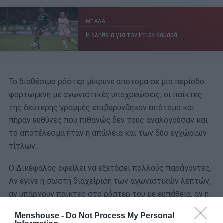
ΜΠΑΛΑ
Η αλήθεια για τον Ετιέν Καμαρά
Το διαθέσιμο ρόστερ μίκρυνε απότομα σε μία περίοδο
φορτωμένη με αγωνιστικές υποχρεώσεις, οι παίκτες
της δεύτερης γραμμής επιβαρύνθηκαν απότομα και
πήραν ευθύνες που πιθανώς δεν τους αναλογούσαν και
το αποτέλεσμα ήταν η απώλεια και των δύο εγχώριων
τίτλων.
Ο Δικέφαλος οφείλει να εξετάσει πολλούς παράγοντες.
Αν έγινε η σωστή διαχείριση των αγωνιστικών λεπτών,
αν υπάρχουν παίκτες στο ρόστερ του με ευπάθεια, αν η
αποκατάσταση και η ενσωμάτωση των τραυματιών
Menshouse -
Do Not Process My Personal
έγινε με τον καλύτερο τρόπο και φυσικά αν το ρόστερ