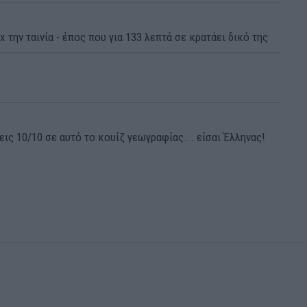
x την ταινία - έπος που για 133 λεπτά σε κρατάει δικό της
ις 10/10 σε αυτό το κουίζ γεωγραφίας... είσαι Έλληνας!