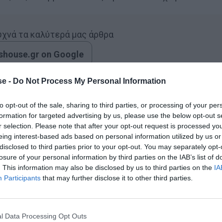
συχνά τα καλύτερά μας άρθρα
house.gr on Google
e -
Do Not Process My Personal Information
τήρη Μήλιο, συντάκτη του Sdna.gr και του
to opt-out of the sale, sharing to third parties, or processing of your per
του ΠΑΟΚ. Τον ποδοσφαιριστή εκείνον που έχει ρόλο –
formation for targeted advertising by us, please use the below opt-out s
εν μιλάμε για τον συνήθη ύποπτο, αυτόν που ήδη
r selection. Please note that after your opt-out request is processed y
eing interest-based ads based on personal information utilized by us or
.
Υπάρχει και κάποιος άλλος, τόσο επιδραστικός που
disclosed to third parties prior to your opt-out. You may separately opt-
 καλύπτεται! Ποιος είναι, σύμφωνα με τον Σωτήρη
losure of your personal information by third parties on the IAB’s list of
. This information may also be disclosed by us to third parties on the
IA
Participants
that may further disclose it to other third parties.
l Data Processing Opt Outs