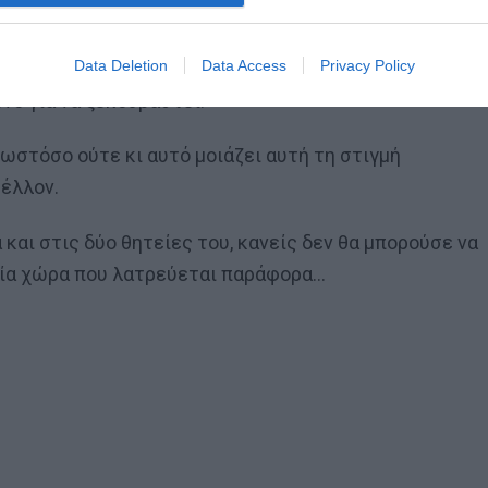
ες από Ισπανία, Ιταλία, Τουρκία, όπως και από τον
Data Deletion
Data Access
Privacy Policy
, όμως πήραν όλες την ίδια απάντηση: πως
νο για να ξεκουραστεί.
 ωστόσο ούτε κι αυτό μοιάζει αυτή τη στιγμή
μέλλον.
και στις δύο θητείες του, κανείς δεν θα μπορούσε να
 μία χώρα που λατρεύεται παράφορα…