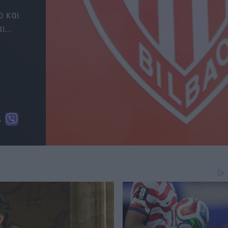
ο και
αι…