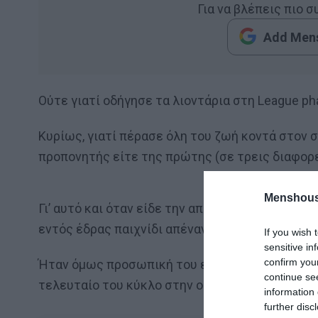
Για να βλέπεις πιο 
Add Mens
Ούτε γιατί οδήγησε τα λιοντάρια στη League p
Κυρίως, γιατί πέρασε όλη του ζωή κοντά στον σ
προπονητής είτε της πρώτης (σε τρεις διαφορε
Menshous
Γι’ αυτό και όταν είδε την αποχαιρετιστήρια τ
εντός έδρας παιχνίδι απέναντι στη Θέλτα δεν 
If you wish 
sensitive in
confirm you
Ήταν όμως προσωπική του επιλογή. Μετά από τ
continue se
τελευταίο του κύκλο στην ομάδα. Δεν είχε να 
information 
further disc