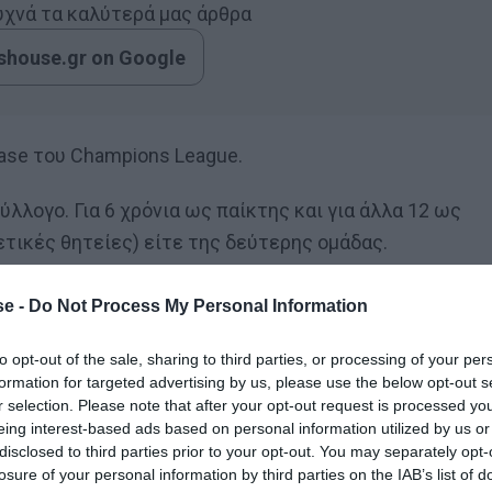
συχνά τα καλύτερά μας άρθρα
house.gr on Google
hase του Champions League.
ύλλογο. Για 6 χρόνια ως παίκτης και για άλλα 12 ως
τικές θητείες) είτε της δεύτερης ομάδας.
e -
Do Not Process My Personal Information
ελετή που είχε στηθεί στο “Σαν Μαμές” στο τελευταίο
άντεξε και βούρκωσε.
to opt-out of the sale, sharing to third parties, or processing of your per
formation for targeted advertising by us, please use the below opt-out s
r selection. Please note that after your opt-out request is processed y
έσσερα χρόνια ένιωσε ότι είχε ολοκληρώσει τον
eing interest-based ads based on personal information utilized by us or
προσφέρει κάτι περισσότερο.
disclosed to third parties prior to your opt-out. You may separately opt-
losure of your personal information by third parties on the IAB’s list of