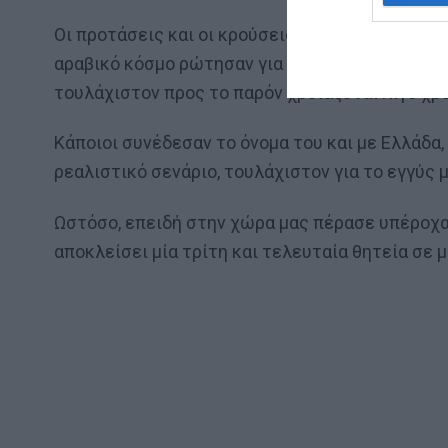
Οι προτάσεις και οι κρούσεις δεν λείπουν. Ομάδ
αραβικό κόσμο ρώτησαν για τις προθέσεις τους
τουλάχιστον προς το παρόν χρειάζεται λίγο χρό
Κάποιοι συνέδεσαν το όνομα του και με Ελλάδα,
ρεαλιστικό σενάριο, τουλάχιστον για το εγγύς 
Ωστόσο, επειδή στην χώρα μας πέρασε υπέροχα 
αποκλείσει μία τρίτη και τελευταία θητεία σε