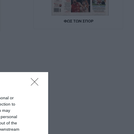
sonal or
ection to
ou may
 personal
out of the
 downstream