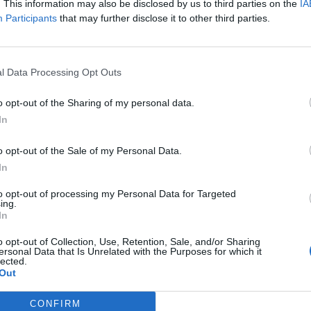
. This information may also be disclosed by us to third parties on the
IA
Participants
that may further disclose it to other third parties.
 μία για τον Γιάγκουσιτς
l Data Processing Opt Outs
o opt-out of the Sharing of my personal data.
In
o opt-out of the Sale of my Personal Data.
In
to opt-out of processing my Personal Data for Targeted
 πάρει ακόμα πιο εύκολα την απόφαση να αποχωρήσει
ing.
In
o opt-out of Collection, Use, Retention, Sale, and/or Sharing
ersonal Data that Is Unrelated with the Purposes for which it
άδα που τον πλησίασε ήταν ο Άγιαξ. Ο Τζόρντι Κρόιφ
lected.
Out
 θέλει να κάνει ένα μεγάλο restart, όμως το
ι δεν θέλει να εργαστεί την προσεχή περίοδο.
CONFIRM