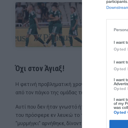
participants
Downstream 
ΜΠΑΛΑ
Φαίνεται με τη
Persona
I want t
Opted 
I want t
Όχι στον Άγιαξ!
Opted 
I want 
Η φετινή προβληματική χρονιά τον βοήθησε να
Advertis
Opted 
από τον πάγκο της ομάδας της καρδιάς του.
I want t
of my P
Αυτί που δεν ήταν γνωστό ήταν πως η πρώτη ομ
was col
Opted 
του πρόσφερε εν λευκώ το τιμόνι του Αίαντα που
“μυρμήγκι” αρνήθηκε, δίνοντας την εντύπωση ότ