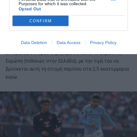
Purposes for which it was collected.
Ο Άλεν είναι ένα φοβερά χρήσιμο εργαλείο και όσο οι
Opted Out
σχηματισμοί με τρεις στόπερ είναι στην μόδα στην
CONFIRM
Ευρώπη, τόσο περισσότερο μεγαλώνει η αξία του, αφού
οι αριστεροπόδαροι στόπερ είναι δυσεύρετοι στην
αγορά.
Data Deletion
Data Access
Privacy Policy
Εκτιμάται, ότι αργά ή γρήγορα θα κάνει το βήμα στην
Ευρώπη (πιθανώς στην Ελλάδα), με την τιμή του να
βρίσκεται αυτή τη στιγμή περίπου στα 2,5 εκατομμύρια
ευρώ.