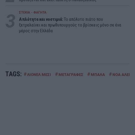
3
ΣΤΕΚΙΑ - ΦΑΓΗΤΑ
Απλότητα και νοστιμιά:
Το απόλυτο πιάτο που
ξετρελαίνει και πρωθυπουργούς το βρίσκεις μόνο σε ένα
μέρος στην Ελλάδα
TAGS:
#
#
#
#
ΛΙΟΝΕΛ ΜΕΣΙ
ΜΕΤΑΓΡΑΦΕΣ
ΜΠΑΛΑ
ΝΟΑ ΑΛΕΝ 