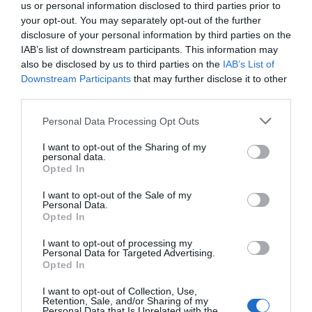
us or personal information disclosed to third parties prior to
your opt-out. You may separately opt-out of the further
disclosure of your personal information by third parties on the
IAB’s list of downstream participants. This information may
also be disclosed by us to third parties on the
IAB’s List of
Downstream Participants
that may further disclose it to other
Ο Νόα Άλεν δεν είναι ο κλασικός αέρινος αριστερός
third parties.
μπακ που έχουμε συνηθίσει να βλέπουμε.
Personal Data Processing Opt Outs
Μπορεί με την ίδια άνεση να παίξει, τόσο στο αριστερό
I want to opt-out of the Sharing of my
άκρο της άμυνας, όσο και ως αριστερός στόπερ.
personal data.
Opted In
Μπορεί να μην είναι πρώτο μπόι (μόλις 1,75), αλλά
I want to opt-out of the Sale of my
είναι… ντούκι. Είναι εξαιρετικά γυμνασμένος, πάει με
Personal Data.
Opted In
χίλια σε κάθε μονομαχία και αυτό του επιτρέπει να
παίζει στο κέντρο της άμυνας και να ανοίξει πολλούς
I want to opt-out of processing my
Personal Data for Targeted Advertising.
άλλους τακτικούς δρόμους, κυρίως ως προς το build-up.
Opted In
I want to opt-out of Collection, Use,
Εργαλείο
Retention, Sale, and/or Sharing of my
Personal Data that Is Unrelated with the