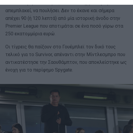
Δεν είναι ψέμα ότι πέρσι, τέτοια εποχή, σκέφτηκε να
απεμπλακεί, να πουλήσει. Δεν το έκανε και σήμερα
απέχει 90 (ή 120 λεπτά) από μία ιστορική άνοδο στην
Premier League που αποτιμάται σε ένα ποσό γύρω στα
250 εκατομμύρια ευρώ.
Οι τίγρεις θα παίξουν στο Γουέμπλεϊ τον δικό τους
τελικό για το Survivor, απέναντι στην Μίντλεσμπρο που
αντικατέστησε την Σαουθάμπτον, που αποκλείστηκε ως
ένοχη για το περίφημο Spygate.