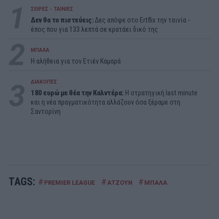
1
ΣΕΙΡΕΣ - ΤΑΙΝΙΕΣ
Δεν θα το πιστεύεις:
Δες απόψε στο Ertflix την ταινία -
έπος που για 133 λεπτά σε κρατάει δικό της
2
ΜΠΑΛΑ
Η αλήθεια για τον Ετιέν Καμαρά
3
ΔΙΑΚΟΠΕΣ
180 ευρώ με θέα την Καλντέρα:
Η στρατηγική last minute
και η νέα πραγματικότητα αλλάζουν όσα ξέραμε στη
Σαντορίνη
TAGS:
#
#
#
PREMIER LEAGUE
ΑΤΖΟΥΝ
ΜΠΑΛΑ