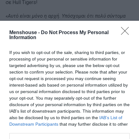
σε Hull Tigers!
«Αυτό είναι μόνο η αρχή. Υπόσχομαι ότι πολύ σύντομα
ένα εκατομμύριο Τούρκοι θα ακολουθούν τους
λογαριασμούς της Χαλ στα social media και ότι στο
Menshouse -
Do Not Process My Personal
Information
μέλλον θα έχουμε 10 εκατομμύρια Τούρκους που θα
υποστηρίζουν την Χαλ ως την πρώτη τους ομάδα στην
If you wish to opt-out of the sale, sharing to third parties, or
Αγγλία»,
είχε πει στις προγραμματικές του δηλώσεις
processing of your personal or sensitive information for
πριν από τέσσερα χρόνια.
targeted advertising by us, please use the below opt-out
section to confirm your selection. Please note that after your
Έπεσε λιγάκι έξω. Σήμερα, ο επίσημος λογαριασμός της
opt-out request is processed you may continue seeing
interest-based ads based on personal information utilized by
Χαλ στο Instagram έχει κάτι λιγότερο από 600.000
us or personal information disclosed to third parties prior to
followers.
your opt-out. You may separately opt-out of the further
disclosure of your personal information by third parties on the
Το πλάνο του ξεπερνούσε κατά πολύ το ποδοσφαιρικό
IAB’s list of downstream participants. This information may
κομμάτι:
«Ονειρεύομαι τρελά πράγματα, όπως να
also be disclosed by us to third parties on the
IAB’s List of
πηγαίνω τους οπαδούς της Χαλ στην Τουρκία για
Downstream Participants
that may further disclose it to other
third parties.
διακοπές, αλλά και να προσφέρω την δυνατότητα σε