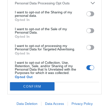
όλους τους Τούρκους να απολαμβάνουν την μαγεία του
Personal Data Processing Opt Outs
αγγλικού ποδοσφαίρου μέσω αυτής της υπέροχης πόλης
I want to opt-out of the Sharing of my
και αυτής της φανταστικής ομάδας.
personal data.
Opted In
Νομίζω ότι είναι ιστορικής σημασίας η Χαλ και η Τουρκία
I want to opt-out of the Sale of my
να αποκτήσουν καλές σχέσεις. Ίσως στο μέλλον να
Personal Data.
Opted In
διηγούμαστε στα εγγόνια μας ότι κάποτε ήμασταν μέρος
μιας ιστορίας που ο κόσμος δεν είχε βιώσει ποτέ μέχρι
I want to opt-out of processing my
Personal Data for Targeted Advertising.
τότε».
Opted In
I want to opt-out of Collection, Use,
Στίβος μάχης…
Retention, Sale, and/or Sharing of my
Personal Data that Is Unrelated with the
Purposes for which it was collected.
Το μονοπάτι δεν ήταν εύκολο. Η ονειρεμένη άνοδος στην
Opted Out
Premier League, όχι μόνο δεν ήρθε, αλλά πέρσι τέτοια
CONFIRM
εποχή, η Χαλ έσωσε την κατηγορία στο τέλος. Πέντε
αλλαγές προπονητή, αρκετές αμφισβητούμενες
μεταγραφές, παχιά λόγια και λίγη ουσία.
Data Deletion
Data Access
Privacy Policy