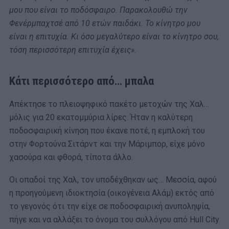
μου που είναι το ποδόσφαιρο. Παρακολουθώ την
Φενέρμπαχτσέ από 10 ετών παιδάκι. Το κίνητρο μου
είναι η επιτυχία. Κι όσο μεγαλύτερο είναι το κίνητρο σου,
τόση περισσότερη επιτυχία έχεις».
Κάτι περισσότερο από… μπαλα
Απέκτησε το πλειοψηφικό πακέτο μετοχών της Χαλ…
μόλις για 20 εκατομμύρια λίρες. Ήταν η καλύτερη
ποδοσφαιρική κίνηση που έκανε ποτέ, η εμπλοκή του
στην Φορτούνα Σιτάρντ και την Μάριμπορ, είχε μόνο
χασούρα και φθορά, τίποτα άλλο.
Οι οπαδοί της Χαλ, τον υποδέχθηκαν ως… Μεσσία, αφού
η προηγούμενη ιδιοκτησία (οικογένεια Αλάμ) εκτός από
το γεγονός ότι την είχε σε ποδοσφαιρική ανυποληψία,
πήγε και να αλλάξει το όνομα του συλλόγου από Hull City