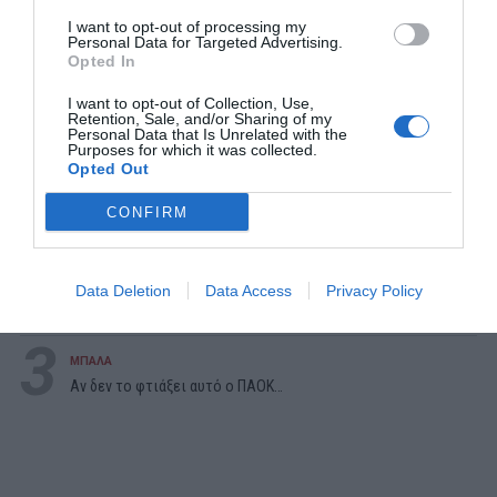
I want to opt-out of processing my
Personal Data for Targeted Advertising.
Opted In
I want to opt-out of Collection, Use,
Retention, Sale, and/or Sharing of my
Personal Data that Is Unrelated with the
ΔΗΜΟΦΙΛΕΣΤΕΡΑ ΗΜΕΡΑΣ
Purposes for which it was collected.
Opted Out
1
ΜΠΑΛΑ
CONFIRM
Η αλήθεια για τον Ετιέν Καμαρά
2
ΠΑΙΧΝΙΔΙΑ
Data Deletion
Data Access
Privacy Policy
Βρες πού βρίσκονται 10 παραλίες:
Αν κάνεις 10/10 σε
αυτό το κουίζ γεωγραφίας... είσαι Έλληνας!
3
ΜΠΑΛΑ
Αν δεν το φτιάξει αυτό ο ΠΑΟΚ…