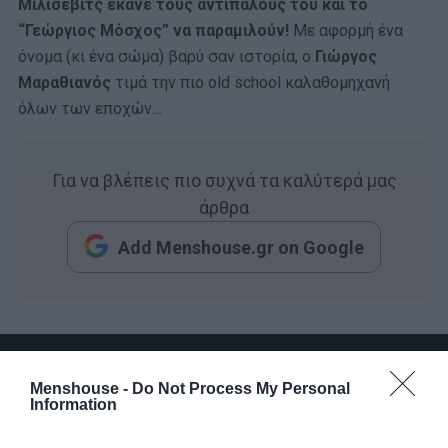
Μιλίσεβιτς έκανε τους αντιπάλους του και το
“Γεώργιος Μόσχος” να παραμιλούν!
Με αφορμή ένα
όνομα (κι ένα σώμα) βαρύ σαν ιστορία, ο
Γιώργος
Μαραθιανός
τιμά την πιο old school καλαθομηχανή
όλων των εποχών…
Για να βλέπεις πιο συχνά τα καλύτερά μας
άρθρα
Add Menshouse.gr on Google
Menshouse -
Do Not Process My Personal
Information