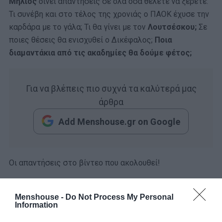
Μήλιος
δίνει απαντησεις σε όλα όσα θέλετε να ξέρετε:
Τι συνέβη και στο τέλος της χρονιάς ο ΠΑΟΚ έχυσε την
καρδάρα με το γάλα; Τι θα γίνει με τον
Λουτσέσκου;
Σε
ποιες θέσεις θα ενισχυθεί ο Δικέφαλος;
Ποια
διαμαντάκια από τις ακαδημίες θα δούμε φέτος;
Για να βλέπεις πιο συχνά τα καλύτερά μας
άρθρα
Add Menshouse.gr on Google
Οι απαντήσεις στο βίντεο που ακολουθεί!
Menshouse -
Do Not Process My Personal
Information