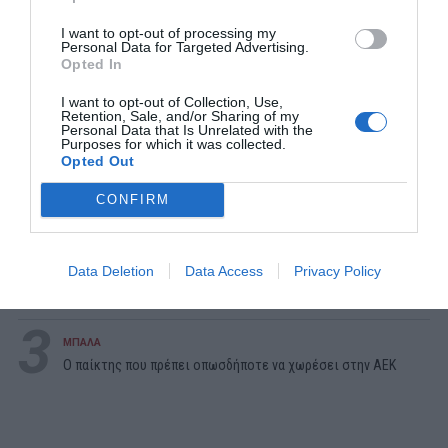
I want to opt-out of processing my
Personal Data for Targeted Advertising.
Opted In
I want to opt-out of Collection, Use,
Retention, Sale, and/or Sharing of my
ΔΗΜΟΦΙΛΕΣΤΕΡΑ ΗΜΕΡΑΣ
Personal Data that Is Unrelated with the
Purposes for which it was collected.
Opted Out
1
ΠΑΙΧΝΙΔΙΑ
Επιπέδου Γυμνασίου:
10 απλές ερωτήσεις που δείχνουν
CONFIRM
ότι δεν έμαθες σωστά την ελληνική ιστορία
2
ΜΠΑΛΑ
Data Deletion
Data Access
Privacy Policy
Η πιο ακριβή μεταγραφή στην ιστορία της:
Δεν έχουμε
καταλάβει τι παικταρά πήρε η Ρεάλ...
3
ΜΠΑΛΑ
Ο παίκτης που πρέπει οπωσδήποτε να χωρέσει στην ΑΕΚ