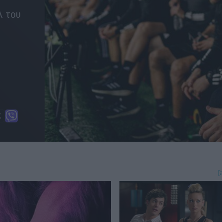
λ του