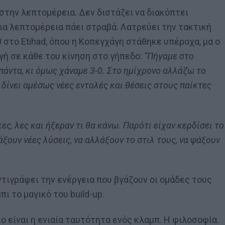
στην λεπτομέρεια. Δεν διστάζει να διακόπτει
οια λεπτομέρεια πάει στραβά. Λατρεύει την τακτική
0 στο Etihad, όπου η Κοπεγχάγη στάθηκε υπέροχα, μα ο
γή σε κάθε του κίνηση στο γήπεδο:
“Πήγαμε στο
άντα, κι όμως χάναμε 3-0. Στο ημίχρονο αλλάζω το
 δίνει αμέσως νέες εντολές και θέσεις στους παίκτες
ς, λες και ήξεραν τι θα κάνω. Παρότι είχαν κερδίσει το
ξουν νέες λύσεις, να αλλάξουν το στιλ τους, να ψάξουν
ντιγράφει την ενέργεια που βγάζουν οι ομάδες τους
ι το μαγικό του build-up.
ο είναι η ενιαία ταυτότητα ενός κλαμπ. Η φιλοσοφία.