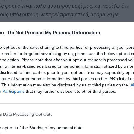
ς φορές είναι πολύ αυστηρός μαζί μας, και νομίζω ότι
ους υπόλοιπους. Μπορεί πραγματικά, ακόμα να με
e -
Do Not Process My Personal Information
ο εγώ, όσο και οι συμπαίκτες μου. Παίζουμε σε μια
to opt-out of the sale, sharing to third parties, or processing of your per
είτε πρόκειται για προπόνηση είτε για αγώνα”
έλεγε σε
formation for targeted advertising by us, please use the below opt-out s
r selection. Please note that after your opt-out request is processed y
υνούσι, ένας από τους πιο έμπειρους παίκτες της
eing interest-based ads based on personal information utilized by us or
disclosed to third parties prior to your opt-out. You may separately opt-
losure of your personal information by third parties on the IAB’s list of
. This information may also be disclosed by us to third parties on the
IA
Participants
that may further disclose it to other third parties.
νος, παρορμητικός, αθυρόστομος, συγκρουσιακός:
“Έχω
l Data Processing Opt Outs
χω πει τα πάντα, ακόμα και όταν είμαι σε δύσκολη θέση.
. Είναι τόσο αηδιαστικό. Και πρέπει να το πω μπροστά σ
o opt-out of the Sharing of my personal data.