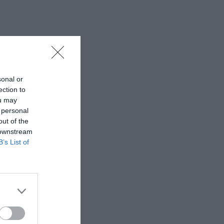
sonal or
ection to
ou may
 personal
out of the
 downstream
B’s List of
ε