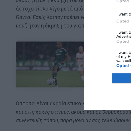
όλους”
, ήταν η έκρηξη του απέναντι σε έναν δη
Opted 
άστοχο τίτλο λίγο μετά από μία ήττα από τη Σί
I want t
Πάντα! Εσείς λοιπόν πρέπει να γράφετε σωστά, ό
Opted 
μου”,
ήταν η έκρηξη του για την οποία απολογήθ
I want 
Advertis
Opted 
I want t
of my P
ΜΠΑΛΑ
was col
Opted 
Η αλήθεια για
Ωστόσο, είναι ακραία επικοινωνιακός:
“Είμαι εδ
και στις κακές στιγμές, ακόμα και σε θερμοκρασί
συνέντευξη τύπου, παρά μόνο αν σας τελειώσουν 