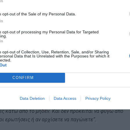
μοσιογράφο της ιστοσελίδας Bold.dk, με αφορμή έναν…
In
λκεμποργκ:
“Είμαι εδώ πάντα ακόμα κι όταν χάνουμε!
o opt-out of the Sale of my Personal Data.
σα λέω και να μην παίζετε βρώμικα παιχνίδια στην πλάτη
In
ηκε μερικές ημέρες αργότερα.
to opt-out of processing my Personal Data for Targeted
ing.
In
o opt-out of Collection, Use, Retention, Sale, and/or Sharing
ersonal Data that Is Unrelated with the Purposes for which it
lected.
Out
 τον Ετιέν Καμαρά
CONFIRM
Data Deletion
Data Access
Privacy Policy
ώ για να απαντώ σε όλες τις ερωτήσεις σας στις καλές
ες κάτω από το μηδέν. Και δεν πρόκειται να φύγω από
οι ερωτήσεις ή αν αρχίσετε να παγώνετε”.