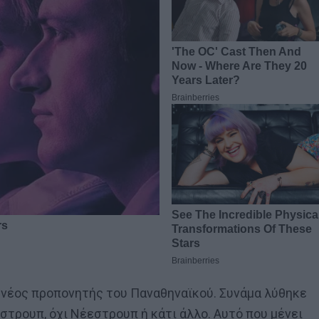
ο νέος προπονητής του Παναθηναϊκού. Συνάμα λύθηκε
ίστρουπ, όχι Νέεστρουπ ή κάτι άλλο. Αυτό που μένει