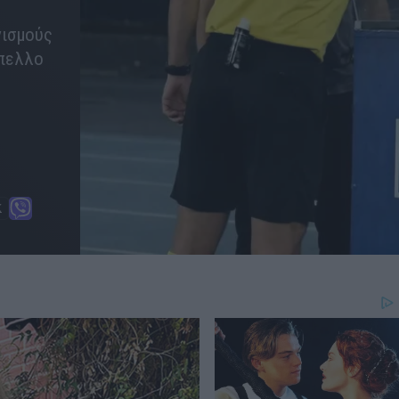
νισμούς
ύπελλο