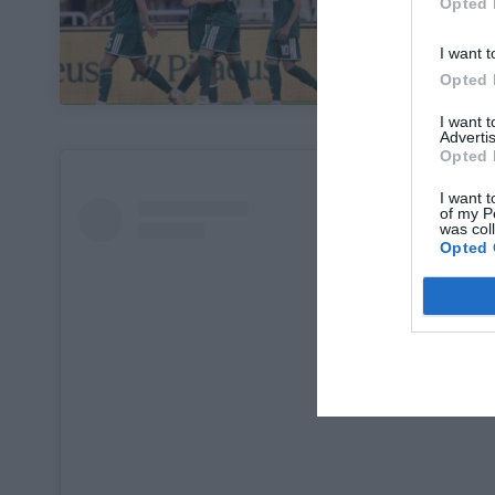
Opted 
Φαίνεται με τη
I want t
Opted 
I want 
Advertis
Opted 
I want t
of my P
was col
Opted 