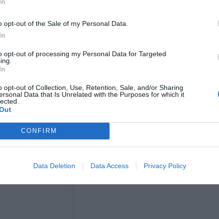
In
 μία για τον Γιάγκουσιτς
o opt-out of the Sale of my Personal Data.
In
to opt-out of processing my Personal Data for Targeted
ing.
In
o opt-out of Collection, Use, Retention, Sale, and/or Sharing
ersonal Data that Is Unrelated with the Purposes for which it
lected.
Out
CONFIRM
Data Deletion
Data Access
Privacy Policy