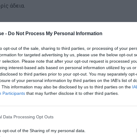
ρίς άδεια.
e -
Do Not Process My Personal Information
to opt-out of the sale, sharing to third parties, or processing of your per
σπάθεια καθυστέρησης σε επαναφορά άουτ, θα ξεκινάει
formation for targeted advertising by us, please use the below opt-out s
περίπτωση που δεν γίνει η επαναφορά, τότε θα
r selection. Please note that after your opt-out request is processed y
eing interest-based ads based on personal information utilized by us or
disclosed to third parties prior to your opt-out. You may separately opt-
losure of your personal information by third parties on the IAB’s list of
διαιτητής κρίνει ότι επιχειρείται καθυστέρηση, τότε
. This information may also be disclosed by us to third parties on the
IA
δευτερολέπτων. Σε περίπτωση που το πλάγιο δεν
Participants
that may further disclose it to other third parties.
άγιο για την αντίπαλη ομάδα.
l Data Processing Opt Outs
o opt-out of the Sharing of my personal data.