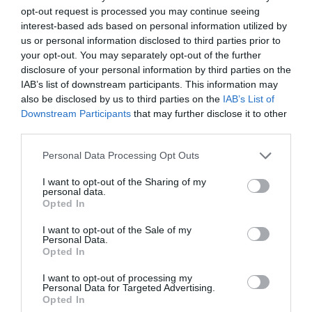
opt-out request is processed you may continue seeing
interest-based ads based on personal information utilized by
Yan Diomande vs Ecuador
us or personal information disclosed to third parties prior to
Reupload
your opt-out. You may separately opt-out of the further
pic.twitter.com/qZnVlVwBdR
disclosure of your personal information by third parties on the
— SIR AHMED (@midopido21)
June 15, 2026
IAB’s list of downstream participants. This information may
also be disclosed by us to third parties on the
IAB’s List of
Downstream Participants
that may further disclose it to other
third parties.
Ναι, δεν σκόραρε, ούτε έδωσε ασίστ, αλλά έκανε τον
Personal Data Processing Opt Outs
Ινκαπιέ να περάσει ένα εφιαλτικό βράδυ και τον
προπονητή του Εκουαδόρ να αλλάξει τακτικό
I want to opt-out of the Sharing of my
personal data.
σχηματισμό και να πάει με τρεις στόπερ κάπου στα
Opted In
μέσα της επανάληψης.
I want to opt-out of the Sale of my
Personal Data.
Ο Ιβοριανός εξτρέμ με την ταχύτητα σπρίντερ βρέθηκε
Opted In
σε ένα οργιαστικό βράδυ, ένα από αυτά τα βράδια που
κλείνουν μεγάλες μεταγραφές.
I want to opt-out of processing my
Personal Data for Targeted Advertising.
Opted In