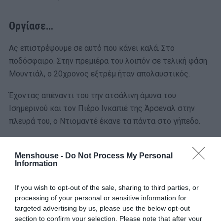
Οργίασε…
Ας επιστρέψουμε σε αυτό που κάνει καλά. Στο
ποδόσφαιρο. Στην πρεμιέρα του λοιπόν σε τελική φάση
Μουντιάλ, ο 20χρονος εξτρέμ ήταν απολαυστικός.
Έχοντας απέναντι του την ατσάλινη άμυνα του
Ισημερινού και τον Πιέρο Ινκαπιέ της Άρσεναλ στην
πλευρά του, ο Ντιομαντέ έκανε τα πάντα στο γήπεδο.
Μα, ας το αναλύσουμε και με αριθμούς. Ο Ντιομαντέ στο
ντεμπούτο του σε Μουντιάλ έκανε κάτι που δεν έχει
Menshouse -
Do Not Process My Personal
Information
ξαναγίνει ποτέ!
If you wish to opt-out of the sale, sharing to third parties, or
Τελείωσε το παιχνίδι δημιουργώντας 5 ευκαιρίες, είχε 5
processing of your personal or sensitive information for
τάκλιν, είχε 11 κερδισμένες μονομαχίες και 12 επαφές
targeted advertising by us, please use the below opt-out
στην αντίπαλη μεγάλη περιοχή.
section to confirm your selection. Please note that after your