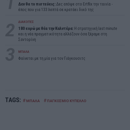
1
Δεν θα το πιστεύεις:
Δες απόψε στο Ertflix την ταινία -
έπος που για 133 λεπτά σε κρατάει δικό της
2
ΔΙΑΚΟΠΕΣ
180 ευρώ με θέα την Καλντέρα:
Η στρατηγική last minute
και η νέα πραγματικότητα αλλάζουν όσα ξέραμε στη
Σαντορίνη
3
ΜΠΑΛΑ
Φαίνεται με τη μία για τον Γιάγκουσιτς
TAGS:
#
#
ΜΠΑΛΑ
ΠΑΓΚΟΣΜΙΟ ΚΥΠΕΛΛΟ