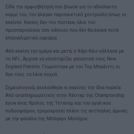
Είδε την αμφισβήτηση που βίωσε για το αδούλευτο
κορμί του, τον έλεγαν περιπαικτικά χοντρούλη όπως κι
εκείνον. Κανείς δεν τον πίστευε, όλοι τον
προσπερνούσαν σαν κάποιον που δεν θα έκανε ποτέ
επαγγελματική καριέρα.
Από εκείνη την ημέρα και μετά, ο Χάρι Κέιν κόλλησε με
το NFL. Άρχισε να υποστηρίζει φανατικά τους New
England Patriots. Γνωρίστηκε με τον Τομ Μπρέιντι, οι
δυο τους τα λένε συχνά.
Σημειολογικά, ακολούθησε κι εκείνος την ίδια πορεία.
Από αναπληρωματικός στην Λέστερ της Championship
έγινε ένας θρύλος της Τότεναμ και του αγγλικού
ποδοσφαίρου, τρομοκρατεί πλέον τις αντίπαλες άμυνες
με την φανέλα της Μπάγερν Μονάχου.