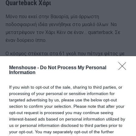
Quarteback Χάρι
Μόνο που εκεί στην Βαυαρία, μία άρρωστη
ποδοσφαιρική ιδέα γεννήθηκε στο μυαλό όλων. Να
μετατρέψουν τον Χάρι Κέιν σε έναν… quarterback. Σε
έναν δούρειο ίππο.
Ο κόσμος στέκεται στα 61 γκολ που πέτυχε φέτος με
τους Βαυαρούς, όμως το πραγματικά σοκαριστικό είναι
Menshouse -
Do Not Process My Personal
άλλο. Το έκανε, παίζοντας σε μία υβριδική θέση, που
Information
θυμίζει τον Τομ Μπρέιντ!
If you wish to opt-out of the sale, sharing to third parties, or
“Όταν βλέπουμε πως ένας αντίπαλος πιέζει, μου αρέσει
processing of your personal or sensitive information for
να κατεβαίνω πιο χαμηλά για να δούμε αν ο αντίπαλος
targeted advertising by us, please use the below opt-out
που με μαρκάρει είναι αποφασισμένος να με ακολουθήσει
section to confirm your selection. Please note that after your
opt-out request is processed you may continue seeing
ως εκεί, ανοίγοντας χώρους. Κι αυτό μερικές φορές με
interest-based ads based on personal information utilized by
βλέπετε να παίζω ως εξάρι ή ως οκτάρι στα
us or personal information disclosed to third parties prior to
μεσοδιαστήματα.
your opt-out. You may separately opt-out of the further