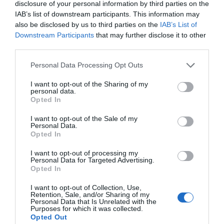
disclosure of your personal information by third parties on the
Στο τελευταίο τρίτο, εμείς βασικά δεν παίζουμε με
IAB’s list of downstream participants. This information may
also be disclosed by us to third parties on the
IAB’s List of
εννιάρι. Στην ουσία παίζουμε με δύο δεκάρια και δύο
Downstream Participants
that may further disclose it to other
εξτρέμ που κόβουν διαγώνια και μερικές φορές
third parties.
υποχρεώνουν τους αντίπαλους στόπερ να πέσουν πάνω
τους, διότι δεν ξέρουν αν πρέπει να μείνουν κολλημένοι
Personal Data Processing Opt Outs
στο μαρκάρισμα μου ή να μείνουν πίσω”.
I want to opt-out of the Sharing of my
personal data.
Opted In
I want to opt-out of the Sale of my
Personal Data.
Opted In
I want to opt-out of processing my
Personal Data for Targeted Advertising.
Opted In
I want to opt-out of Collection, Use,
Retention, Sale, and/or Sharing of my
Personal Data that Is Unrelated with the
Purposes for which it was collected.
Opted Out