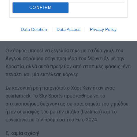
CONFIRM
Με αυτά τα λόγια ο Χάρι Κέιν προσπάθησε να εξηγήσει
πως είναι πολλά περισσότερα από ένα εννιάρι που
Data Deletion
Data Access
Privacy Policy
σκοράρει. Διότι δεν είναι πια ένα εννιάρι.
Ο κόσμος μπορεί να ξεγελάστηκε με τα δύο γκολ του
Άγγλου στράικερ στην πρεμιέρα του Μουντιάλ με την
Κροατία, αλλά αυτά προήλθαν από στατικές φάσεις: ένα
πέναλτι και μία εκτέλεση κόρνερ.
Σε κανονική ροή παιχνιδιού ο Χάρι Κέιν ήταν ένας
quarterback. To Sky Sports προσπάθησε να το
οπτικοποιήσει, δείχνοντας σε ποια σημεία του γηπέδου
ήταν οι επαφές του με την μπάλα (heatmap) και το
συνέκρινε με την πρεμιέρα του Euro 2024.
Ε, καμία σχέση!