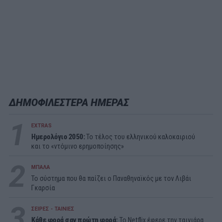
ΔΗΜΟΦΙΛΕΣΤΕΡΑ ΗΜΕΡΑΣ
1
EXTRAS
Ημερολόγιο 2050:
To τέλος του ελληνικού καλοκαιριού
και το «ντόμινο ερημοποίησης»
2
ΜΠΑΛΑ
Το σύστημα που θα παίζει ο Παναθηναϊκός με τον Λιβάι
Γκαρσία
3
ΣΕΙΡΕΣ - ΤΑΙΝΙΕΣ
Κάθε φορά σαν πρώτη φορά:
Το Netflix έφερε την ταινιάρα