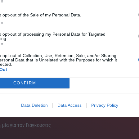
In
o opt-out of the Sale of my Personal Data.
ν έκανε τη διαφορά, δεν έγινε σημείο αναφοράς, δεν
In
ισβήτητων προσόντων του. Το στιλ παιχνιδιού του
to opt-out of processing my Personal Data for Targeted
πλα τον έκαναν (και τον διατηρούν ακόμα και σήμερα)
ing.
In
o opt-out of Collection, Use, Retention, Sale, and/or Sharing
ersonal Data that Is Unrelated with the Purposes for which it
ικό Κυπέλλου με τον ΠΑΟΚ (το απόλυτο highlight της
lected.
 πάντα μια θέση στην καρδιά τους. Εκείνο το ασύλληπτο
Out
 με μαεστρικό τρόπο το νταμπλ εκείνης της σεζόν.
CONFIRM
Data Deletion
Data Access
Privacy Policy
 μία για τον Γιάγκουσιτς