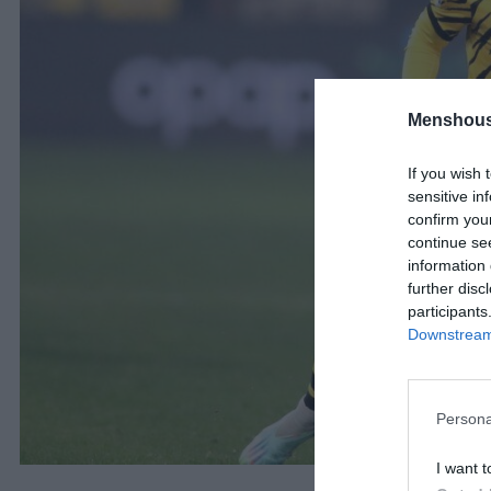
Menshous
If you wish 
sensitive in
confirm you
continue se
information 
further disc
participants
Downstream 
Persona
I want t