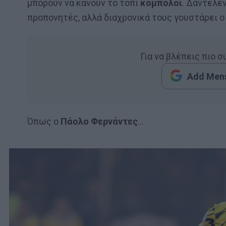
μπορούν να κάνουν το τόπι
κομπολόι
. Δαντελέν
προπονητές, αλλά διαχρονικά τους γουστάρει ο
Για να βλέπεις πιο 
Add Mens
Όπως ο
Πάολο Φερνάντες
…