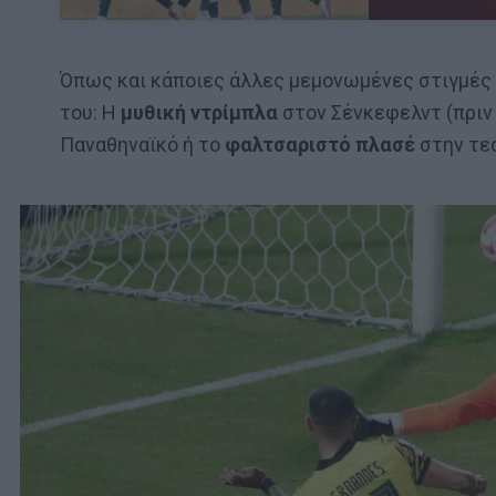
Όπως και κάποιες άλλες μεμονωμένες στιγμές
του: Η
μυθική ντρίμπλα
στον Σένκεφελντ (πριν ε
Παναθηναϊκό ή το
φαλτσαριστό πλασέ
στην τε