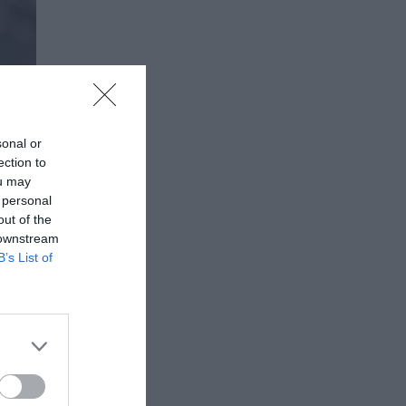
sonal or
ection to
ou may
 personal
out of the
 downstream
B’s List of