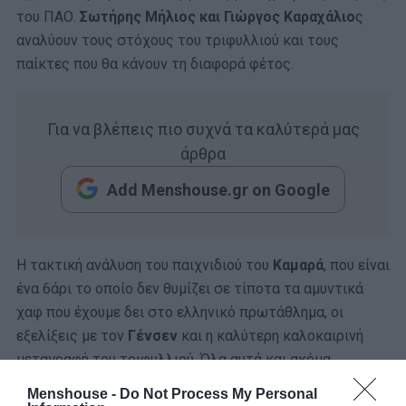
του ΠΑΟ.
Σωτήρης Μήλιος και Γιώργος Καραχάλιο
ς
αναλύουν τους στόχους του τριφυλλιού και τους
παίκτες που θα κάνουν τη διαφορά φέτος.
Για να βλέπεις πιο συχνά τα καλύτερά μας
άρθρα
Add Menshouse.gr on Google
Η τακτική ανάλυση του παιχνιδιού του
Καμαρά
, που είναι
ένα 6άρι το οποίο δεν θυμίζει σε τίποτα τα αμυντικά
χαφ που έχουμε δει στο ελληνικό πρωτάθλημα, οι
εξελίξεις με τον
Γένσεν
και η καλύτερη καλοκαιρινή
μεταγραφή του τριφυλλιού. Όλα αυτά και ακόμα
περισσότερα στο βίντεο που ακολουθεί!
Menshouse -
Do Not Process My Personal