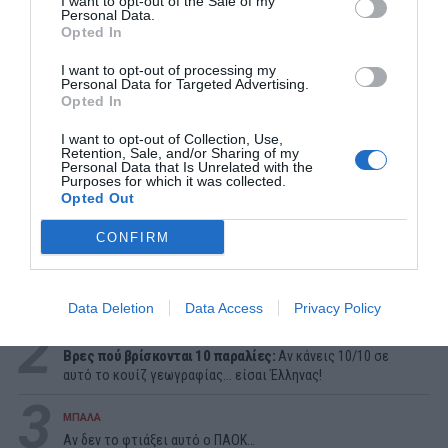
I want to opt-out of the Sale of my
Personal Data.
Opted In
I want to opt-out of processing my
Personal Data for Targeted Advertising.
Opted In
I want to opt-out of Collection, Use,
Retention, Sale, and/or Sharing of my
Personal Data that Is Unrelated with the
Purposes for which it was collected.
Opted Out
ΔΗΜΟΦΙΛΕΣΤΕΡΑ ΗΜΕΡΑΣ
CONFIRM
1
ΜΠΑΛΑ
Η αλήθεια για τον Ετιέν Καμαρά
Data Deletion
Data Access
Privacy Policy
2
ΠΑΙΧΝΙΔΙΑ
Βρες πού βρίσκονται 10 παραλίες:
Αν κάνεις 10/10 σε
αυτό το κουίζ γεωγραφίας... είσαι Έλληνας!
3
ΜΠΑΛΑ
Αν δεν το φτιάξει αυτό ο ΠΑΟΚ…