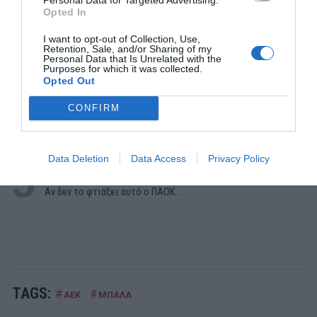
Opted In
ΔΗΜΟΦΙΛΕΣΤΕΡΑ ΗΜΕΡΑΣ
I want to opt-out of Collection, Use,
Retention, Sale, and/or Sharing of my
1
Personal Data that Is Unrelated with the
Purposes for which it was collected.
ΜΠΑΛΑ
Opted Out
Η αλήθεια για τον Ετιέν Καμαρά
CONFIRM
2
ΠΑΙΧΝΙΔΙΑ
Βρες πού βρίσκονται 10 παραλίες:
Αν κάνεις 10/10 σε
αυτό το κουίζ γεωγραφίας... είσαι Έλληνας!
Data Deletion
Data Access
Privacy Policy
3
ΜΠΑΛΑ
Αν δεν το φτιάξει αυτό ο ΠΑΟΚ…
TAGS:
#
#
ΑΕΚ
ΜΠΑΛΑ