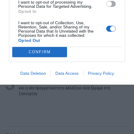
I want to opt-out of processing my
Personal Data for Targeted Advertising.
ΔΗΜΟΦΙΛΕΣΤΕΡΑ ΗΜΕΡΑΣ
Opted In
I want to opt-out of Collection, Use,
1
EXTRAS
Retention, Sale, and/or Sharing of my
Personal Data that Is Unrelated with the
Ημερολόγιο 2050:
To τέλος του ελληνικού καλοκαιριού
Purposes for which it was collected.
και το «ντόμινο ερημοποίησης»
Opted Out
2
ΣΕΙΡΕΣ - ΤΑΙΝΙΕΣ
CONFIRM
Δεν θα το πιστεύεις:
Δες απόψε στο Ertflix την ταινία -
έπος που για 133 λεπτά σε κρατάει δικό της
Data Deletion
Data Access
Privacy Policy
3
ΔΙΑΚΟΠΕΣ
180 ευρώ με θέα την Καλντέρα:
Η στρατηγική last minute
και η νέα πραγματικότητα αλλάζουν όσα ξέραμε στη
Σαντορίνη