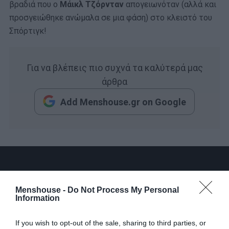
βραδιά που ο
Μάικλ Τζόρνταν
απογειωνόταν (αλλά και
προσγειώθηκε ανώμαλα σε μια φάση) στο κλειστό του
Σπόρτιγκ!
Για να βλέπεις πιο συχνά τα καλύτερά μας
άρθρα
Add Menshouse.gr on Google
Menshouse -
Do Not Process My Personal
Information
If you wish to opt-out of the sale, sharing to third parties, or