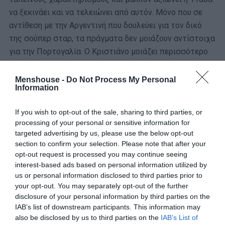
να ξεκινάει και να τελειώνει από αυτόν. Μόνο που σε
αντίθεση με την Αργεντινή που δουλεύει για τον δικό
της σούπερ σταρ, τα πράγματα δεν μοιάζουν αντίστοιχα
για την Πορτογαλία. Ο Κριστιάνο μοιάζει περισσότερο
με μια εγωιστική παραφωνία που πιο πολύ χαλάει παρά
βελτιώνει τη συλλογική λειτουργία της ομάδας. Στο 1-1
Menshouse -
Do Not Process My Personal
Information
με το Κονγκό ο Ρονάλντο συμπλήρωσε δέκα συνεχόμενα
ματς σε τελική φάση εθνικών ομάδων χωρίς τέρμα και
If you wish to opt-out of the sale, sharing to third parties, or
το δίλημμα μοιάζει ξεκάθαρο: θα μειωθεί το «Εγώ» του
processing of your personal or sensitive information for
για το καλό της ομάδας ή… μπα;
targeted advertising by us, please use the below opt-out
section to confirm your selection. Please note that after your
Συμπέρασμα 3: Η οικοδέσποινα δεν θα έχει τυπικό
opt-out request is processed you may continue seeing
ρόλο
interest-based ads based on personal information utilized by
us or personal information disclosed to third parties prior to
your opt-out. You may separately opt-out of the further
Ανάμεσα στον Καναδά, τις ΗΠΑ και το Μεξικό είναι μόνο
disclosure of your personal information by third parties on the
το τελευταίο ανάμεσα στις συνδιοργανώτριες που έχει
IAB’s list of downstream participants. This information may
μια κάποια παράδοση στο ποδόσφαιρο αλλά αυτό δεν
also be disclosed by us to third parties on the
IAB’s List of