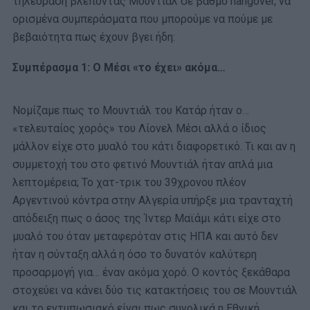
τηλεόραση βλέποντας Μουντιάλ σε βαθμό hangover, να
ορισμένα συμπεράσματα που μπορούμε να πούμε με
βεβαιότητα πως έχουν βγει ήδη:
Συμπέρασμα 1: Ο Μέσι «το έχει» ακόμα…
Νομίζαμε πως το Μουντιάλ του Κατάρ ήταν ο…
«τελευταίος χορός» του Λίονελ Μέσι αλλά ο ίδιος
μάλλον είχε στο μυαλό του κάτι διαφορετικό. Τι και αν η
συμμετοχή του στο φετινό Μουντιάλ ήταν απλά μια
λεπτομέρεια; Το χατ-τρικ του 39χρονου πλέον
Αργεντινού κόντρα στην Αλγερία υπήρξε μια τρανταχτή
απόδειξη πως ο άσος της Ίντερ Μαϊάμι κάτι είχε στο
μυαλό του όταν μεταφερόταν στις ΗΠΑ και αυτό δεν
ήταν η σύνταξη αλλά η όσο το δυνατόν καλύτερη
προσαρμογή για… έναν ακόμα χορό. Ο κοντός ξεκάθαρα
στοχεύει να κάνει δύο τις κατακτήσεις του σε Μουντιάλ
και το εντυπωσιακό είναι πως συνολικά η Εθνική