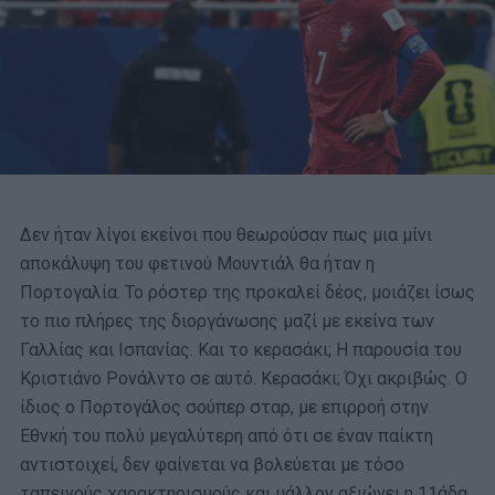
Δεν ήταν λίγοι εκείνοι που θεωρούσαν πως μια μίνι
αποκάλυψη του φετινού Μουντιάλ θα ήταν η
Πορτογαλία. Το ρόστερ της προκαλεί δέος, μοιάζει ίσως
το πιο πλήρες της διοργάνωσης μαζί με εκείνα των
Γαλλίας και Ισπανίας. Και το κερασάκι; Η παρουσία του
Κριστιάνο Ρονάλντο σε αυτό. Κερασάκι; Όχι ακριβώς. Ο
ίδιος ο Πορτογάλος σούπερ σταρ, με επιρροή στην
Εθνκή του πολύ μεγαλύτερη από ότι σε έναν παίκτη
αντιστοιχεί, δεν φαίνεται να βολεύεται με τόσο
ταπεινούς χαρακτηρισμούς και μάλλον αξιώνει η 11άδα