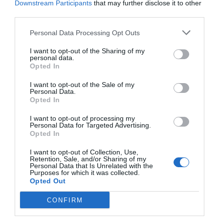
σημαίνει και πως είναι και εκείνη που θα φτάσει και πιο
Downstream Participants
that may further disclose it to other
ψηλά. Αντίθετα, οι ΗΠΑ μοιάζουν μια ομάδα κομμένη και
third parties.
ραμμένη για να πάει πολύ μακριά στην διοργάνωση. Με
Personal Data Processing Opt Outs
τον Ποκετίνο στον πάγκο της και ένα σύνολο κάτι
I want to opt-out of the Sharing of my
παραπάνω από τίμιο, οι ΗΠΑ έχουν περάσει ήδη στον
personal data.
επόμενο γύρο με ένα 2 στα 2 στις ισάριθμες
Opted In
αγωνιστικές, το 4-1 κόντρα στην Παραγουάη στην
I want to opt-out of the Sale of my
πρεμιέρα της ήταν το αποτέλεσμα μιας από τις
Personal Data.
Opted In
καλύτερες εμφανίσεις ομάδας που είδαμε στην
διοργάνωση και ήδη η οικοδέσποινα σκέφτεται τα νοκ
I want to opt-out of processing my
Personal Data for Targeted Advertising.
άουτ. Και στα νοκ άουτ τίποτα δεν αποκλείεται…
Opted In
Συμπέρασμα 4: Τα «cool breaks» μοιάζουν με
I want to opt-out of Collection, Use,
Retention, Sale, and/or Sharing of my
μπασκετοποίηση του αθλήματος
Personal Data that Is Unrelated with the
Purposes for which it was collected.
Opted Out
Τυπικά αυτές οι διακοπές είναι ένα αναγκαίο μέτρο για
να δροσίζονται οι παίκτες και να την παλεύουν μέσα
CONFIRM
στη τρελή ζέστη αλλά ας είμαστε ειλικρινείς: η ιστορία