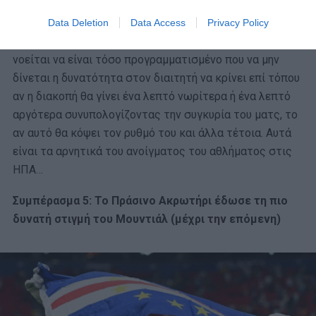
αυτή αφορά το διαφημιστικό τμήμα της διοργάνωσης.
Καταρχήν, δεν έχει ιδιαίτερο νόημα όλο αυτό να
Data Deletion
Data Access
Privacy Policy
λειτουργεί τρία ολόκληρα λεπτά. Κατά δεύτερον, δεν
νοείται να είναι τόσο προγραμματισμένο που να μην
δίνεται η δυνατότητα στον διαιτητή να κρίνει επί τόπου
αν η διακοπή θα γίνει ένα λεπτό νωρίτερα ή ένα λεπτό
αργότερα συνυπολογίζοντας την συγκυρία του ματς, το
αν αυτό θα κόψει τον ρυθμό του και άλλα τέτοια. Αυτά
είναι τα αρνητικά του ανοίγματος του αθλήματος στις
ΗΠΑ…
Συμπέρασμα 5: Το Πράσινο Ακρωτήρι έδωσε τη πιο
δυνατή στιγμή του Μουντιάλ (μέχρι την επόμενη)