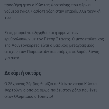
προσθήκη ήταν ο Κώστας Φορτούνης που φέρνει
νούμερα (γκολ / ασίστ) χάρη στην απαράμιλλη τεχνική
του.
Έτσι, μπορεί να εξηγηθεί και η εμμονή των
ερυθρόλευκων με τον Πέταρ Στάνιτς. Ο μεσοεπιθετικός
της Λουντογκόρετς είναι ο βασικός μεταγραφικός
στόχος των Πειραιωτών και υπάρχει σοβαρός λόγος
για αυτό.
Δεκάρι ή οκτάρι;
Ο 25χρονος Σέρβος θυμίζει πολύ έναν νεαρό Κώστα
Φορτούνη, ο οποίος όμως παίζει στον ρόλο που έχει
στον Ολυμπιακό ο Τσικίνιο!