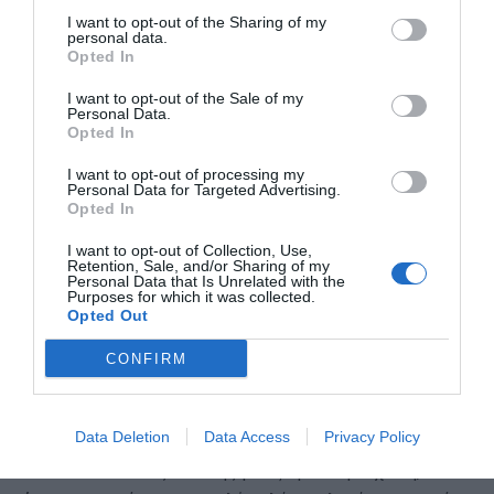
I want to opt-out of the Sharing of my
ως κρυφός κυνηγός και να τελειώνει φάσεις με
personal data.
περίτεχνα χτυπήματα, που είναι το δυνατό του σημείο.
Opted In
I want to opt-out of the Sale of my
Στην Λουντογκόρετς έπαιζε κυρίως πίσω από τον
Personal Data.
Opted In
επιθετικό, ένας ρόλος που υπάρχει στο σύστημα του
Χοσέ Λουίς Μεντιλίμπαρ, τον οποίο υποστήριξαν πέρσι
I want to opt-out of processing my
Personal Data for Targeted Advertising.
Ταρέμι, Τσικίνιο, αλλά είχε τελειοποιήσει ο Μπάμπης
Opted In
Κωστούλας.
I want to opt-out of Collection, Use,
Retention, Sale, and/or Sharing of my
Θυμίζει Πάσαλιτς και Μιλίνκοβιτς-Σάβιτς
Personal Data that Is Unrelated with the
Purposes for which it was collected.
Opted Out
Ο Στάνιτς είναι κάτι ενδιάμεσο από όλα αυτά. Δεν
CONFIRM
αποτελεί πονοκέφαλο για την αντίπαλη άμυνα με το
πρέσινγκ, όπως ο Κωστούλας, ούτε πατάει σε πολλά
σημεία του γηπέδου όπως ο Τσικίνιο.
Data Deletion
Data Access
Privacy Policy
Ωστόσο είναι ένας παίκτης με εξαιρετική τεχνική,