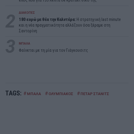
έπος που για 133 λεπτά σε κρατάει δικό της
2
ΔΙΑΚΟΠΕΣ
180 ευρώ με θέα την Καλντέρα:
Η στρατηγική last minute
και η νέα πραγματικότητα αλλάζουν όσα ξέραμε στη
Σαντορίνη
3
ΜΠΑΛΑ
Φαίνεται με τη μία για τον Γιάγκουσιτς
TAGS:
#
#
#
ΜΠΑΛΑ
ΟΛΥΜΠΙΑΚΟΣ
ΠΕΤΑΡ ΣΤΑΝΙΤΣ