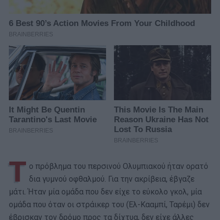
Τ
ο πρόβλημα του περσινού Ολυμπιακού ήταν ορατό
δια γυμνού οφθαλμού. Για την ακρίβεια, έβγαζε
μάτι. Ήταν μία ομάδα που δεν είχε το εύκολο γκολ, μία
ομάδα που όταν οι στράικερ του (Ελ-Κααμπί, Ταρέμι) δεν
έβρισκαν τον δρόμο προς τα δίχτυα, δεν είχε άλλες