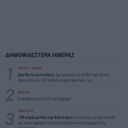
ΔΗΜΟΦΙΛΕΣΤΕΡΑ ΗΜΕΡΑΣ
1
ΣΕΙΡΕΣ - ΤΑΙΝΙΕΣ
Δεν θα το πιστεύεις:
Δες απόψε στο Ertflix την ταινία -
έπος που για 133 λεπτά σε κρατάει δικό της
2
ΜΠΑΛΑ
Η αλήθεια για τον Ετιέν Καμαρά
3
ΔΙΑΚΟΠΕΣ
180 ευρώ με θέα την Καλντέρα:
Η στρατηγική last minute
και η νέα πραγματικότητα αλλάζουν όσα ξέραμε στη