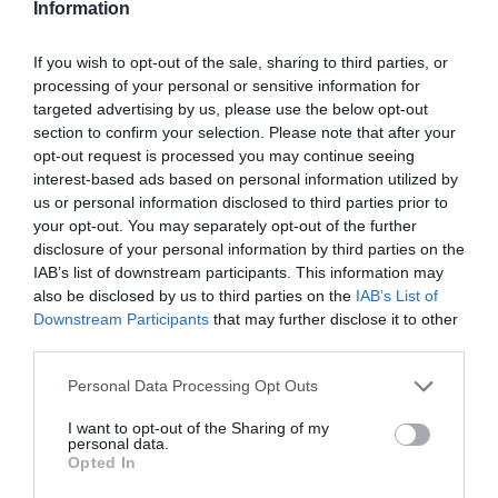
Information
Ο 32χρονος στόπερ πίστευε ότι θα τελειώσει την
καριέρα του στην ομάδα της καρδιάς του, όμως η Ρεάλ
If you wish to opt-out of the sale, sharing to third parties, or
processing of your personal or sensitive information for
Σοσιεδάδ ήθελε να δώσει περισσότερο χρόνο στην νέα
targeted advertising by us, please use the below opt-out
γενιά που έρχεται από πίσω, παρότι ο Ελουστόντο
section to confirm your selection. Please note that after your
έκανε φέτος 20 παιχνίδια.
opt-out request is processed you may continue seeing
interest-based ads based on personal information utilized by
us or personal information disclosed to third parties prior to
Αξιόπιστος…
your opt-out. You may separately opt-out of the further
disclosure of your personal information by third parties on the
Αυτή τη στιγμή όλα δείχνουν ότι ο Βάσκος θα
IAB’s list of downstream participants. This information may
αποτελέσει το νέο απόκτημα του ΠΑΟΚ, που αποκτά
also be disclosed by us to third parties on the
IAB’s List of
Downstream Participants
that may further disclose it to other
έναν έμπειρο, αξιόπιστο και δοκιμασμένο αμυντικό.
third parties.
Έναν στόπερ που μπορεί να φέρει επαγγελματισμό,
Personal Data Processing Opt Outs
ηγετικά στοιχεία (εκ των αρχηγών της Ρεάλ Σοσιεδάδ),
I want to opt-out of the Sharing of my
άριστο διάβασμα του παιχνιδιού, τακτική πειθαρχία και
personal data.
ηρεμία ακόμα και σε συνθήκες φοβερής πίεσης.
Opted In