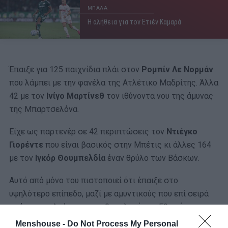
ΜΠΑΛΑ
Η αλήθεια για τον Ετιέν Καμαρά
Έπαιξε για 125 παιχνίδια πλάι στον
Ρομπίν Λε Νορμάν
που λάμπει με την φανέλα της Ατλέτικο Μαδρίτης. Άλλα
42 με τον
Ινίγο Μαρτίνεθ
τον ιθύνοντα νου της άμυνας
της Μπαρτσελόνα.
Είχε ως παρτενέρ σε 42 περιπτώσεις τον
Ντιέγκο
Γιορέντε
που είναι βασικός στην Μπέτις κι άλλες 164
με τον
Ιγκόρ Θουμπελδία
έναν θρύλο των Βάσκων.
Αυτό από μόνο του πιστοποιεί ότι έπαιξε στο
υψηλότερο επίπεδο, μαζί με αμυντικούς που επί σειρά
ετών αποτελούν την οπισθοφυλακή της Εθνικής
Ισπανίας.
Menshouse -
Do Not Process My Personal