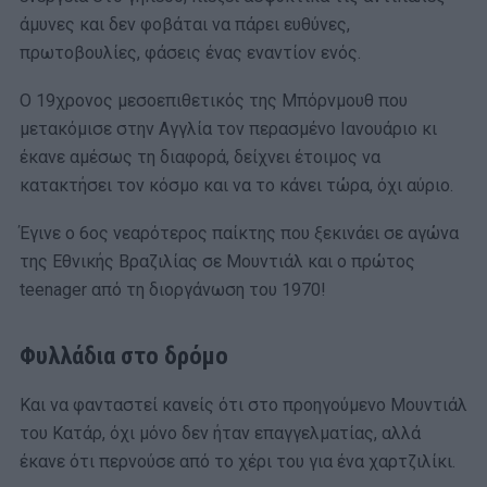
άμυνες και δεν φοβάται να πάρει ευθύνες,
πρωτοβουλίες, φάσεις ένας εναντίον ενός.
Ο 19χρονος μεσοεπιθετικός της Μπόρνμουθ που
μετακόμισε στην Αγγλία τον περασμένο Ιανουάριο κι
έκανε αμέσως τη διαφορά, δείχνει έτοιμος να
κατακτήσει τον κόσμο και να το κάνει τώρα, όχι αύριο.
Έγινε ο 6ος νεαρότερος παίκτης που ξεκινάει σε αγώνα
της Εθνικής Βραζιλίας σε Μουντιάλ και ο πρώτος
teenager από τη διοργάνωση του 1970!
Φυλλάδια στο δρόμο
Και να φανταστεί κανείς ότι στο προηγούμενο Μουντιάλ
του Κατάρ, όχι μόνο δεν ήταν επαγγελματίας, αλλά
έκανε ότι περνούσε από το χέρι του για ένα χαρτζιλίκι.