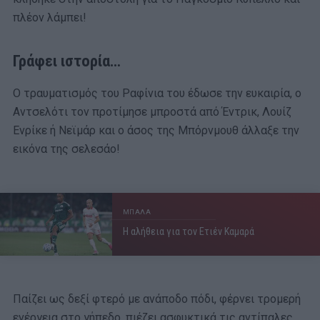
πλέον λάμπει!
Γράφει ιστορία…
Ο τραυματισμός του Ραφίνια του έδωσε την ευκαιρία, ο
Αντσελότι τον προτίμησε μπροστά από Έντρικ, Λουίζ
Ενρίκε ή Νεϊμάρ και ο άσος της Μπόρνμουθ άλλαξε την
εικόνα της σελεσάο!
ΜΠΑΛΑ
Η αλήθεια για τον Ετιέν Καμαρά
Παίζει ως δεξί φτερό με ανάποδο πόδι, φέρνει τρομερή
ενέργεια στο γήπεδο, πιέζει ασφυκτικά τις αντίπαλες