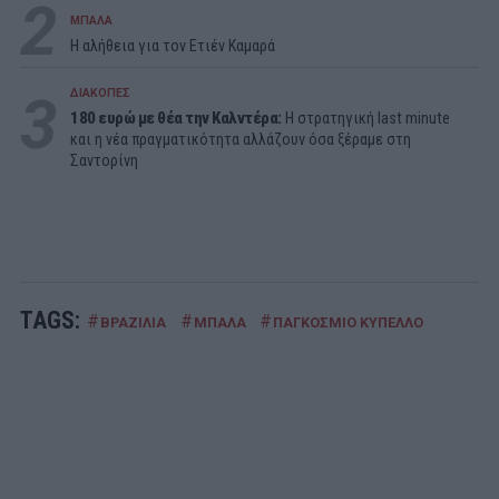
2
ΜΠΑΛΑ
Η αλήθεια για τον Ετιέν Καμαρά
3
ΔΙΑΚΟΠΕΣ
180 ευρώ με θέα την Καλντέρα:
Η στρατηγική last minute
και η νέα πραγματικότητα αλλάζουν όσα ξέραμε στη
Σαντορίνη
TAGS:
#
#
#
ΒΡΑΖΙΛΙΑ
ΜΠΑΛΑ
ΠΑΓΚΟΣΜΙΟ ΚΥΠΕΛΛΟ