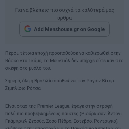
Για να βλέπεις πιο συχνά τα καλύτερά μας
άρθρα
Add Menshouse.gr on Google
Πέρσι, τέτοια εποχή προσπαθούσε να καθιερωθεί στην
Βάσκο ντα Γκάμα, το Μουντιάλ δεν υπήρχε ούτε καν στο
σκέψη στο μυαλό του.
Σήμερα, όλη η Βραζιλία αποθεώνει τον Ράγιαν Βίτορ
Σιμπλίσιο Ρότσα.
Eίναι σταρ της Premier League, έφαγε στην στροφή
πολύ πιο προβεβλημένους παίκτες (Ρισάρλισον, Άντονι,
Γκάμπριελ Ζεσούς, Ζοάο Πέδρο, Εστεβάο, Ροντρίγκο),
κλήθηκε στην αποστολή για το Παγκόσμιο Κύπελλο και