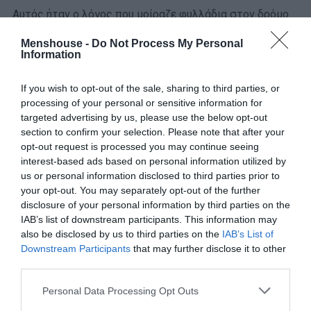
Αυτός ήταν ο λόγος που μοίραζε φυλλάδια στον δρόμο
για να στηρίξει την υποψηφιότητα του Ζουνίνιο ντο
Menshouse -
Do Not Process My Personal
Πρέου στο Ρίο ντε Τζανέιρο και του κόμματος Ενωμένη
Information
Βραζιλία στις προεδρικές εκλογές του 2022.
If you wish to opt-out of the sale, sharing to third parties, or
processing of your personal or sensitive information for
targeted advertising by us, please use the below opt-out
section to confirm your selection. Please note that after your
opt-out request is processed you may continue seeing
interest-based ads based on personal information utilized by
us or personal information disclosed to third parties prior to
your opt-out. You may separately opt-out of the further
disclosure of your personal information by third parties on the
IAB’s list of downstream participants. This information may
also be disclosed by us to third parties on the
IAB’s List of
Downstream Participants
that may further disclose it to other
third parties.
Personal Data Processing Opt Outs