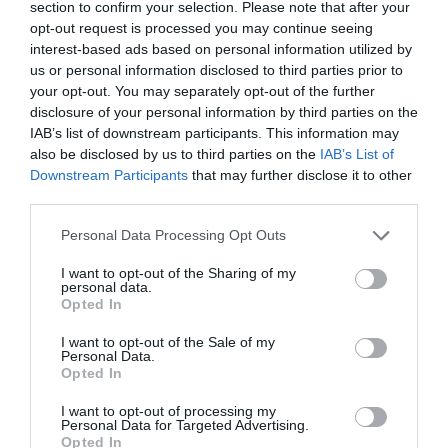
section to confirm your selection. Please note that after your
Πέρα όμως από το συναισθηματικό κομμάτι, εκείνο που
opt-out request is processed you may continue seeing
ενοχλεί αρκετούς ΑΕΚτζήδες είναι και ο
τρόπος
που
interest-based ads based on personal information utilized by
us or personal information disclosed to third parties prior to
μπαίνει το θέμα στο τραπέζι. Το ότι στην κουβέντα
your opt-out. You may separately opt-out of the further
πλασάρεται και το οικονομικό συμφέρον. Το
1,5 εκατ.
disclosure of your personal information by third parties on the
ευρώ
που φέρεται διατεθειμένος να προσφέρει ο
IAB’s list of downstream participants. This information may
Ολυμπιακός
«μπορεί να είναι δυο καλοί παίκτες του
also be disclosed by us to third parties on the
IAB’s List of
Downstream Participants
that may further disclose it to other
ρόστερ της νέας σεζόν»
, όπως λέει και το επιχείρημα
third parties.
όσων βλέπουν το ζήτημα
ρεαλιστικά
.
Personal Data Processing Opt Outs
Αυτή ακριβώς η λογική όμως ενισχύει ακόμα
I want to opt-out of the Sharing of my
περισσότερο την αίσθηση (πού ήδη δυσκολεύονται να
personal data.
χωνέψουν οι φίλοι της ΑΕΚ) ότι η ομάδα τους είναι ο
Opted In
φτωχός συγγενής
. Αυτός που «δεν τον βλέπουν»
I want to opt-out of the Sale of my
αγωνιστικά, μπορούν να του παίρνουν όποιο καλό
Personal Data.
Opted In
παίκτη ξεπετάγεται (Έλληνα ή ξένο) και άμα λάχει να
του
«νοικιάζουν»
μ’ ένα αντίτιμο και το γήπεδό του.
I want to opt-out of processing my
Personal Data for Targeted Advertising.
Opted In