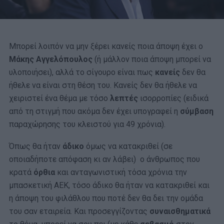
Μπορεί λοιπόν να μην ξέρει κανείς ποια άποψη έχει ο
Μάκης Αγγελόπουλος
(ή μάλλον ποια άποψη μπορεί να
υλοποιήσει), αλλά το σίγουρο είναι πως
κανείς
δεν θα
ήθελε να είναι στη θέση του. Κανείς δεν θα ήθελε να
χειριστεί ένα θέμα με τόσο
λεπτές
ισορροπίες (ειδικά
από τη στιγμή που ακόμα δεν έχει υπογραφεί η
σύμβαση
παραχώρησης του κλειστού για 49 χρόνια).
Όπως θα ήταν
άδικο
όμως να κατακριθεί (σε
οποιαδήποτε απόφαση κι αν λάβει) ο άνθρωπος που
κρατά
όρθια
και ανταγωνιστική τόσα χρόνια
την
μπασκετική ΑΕΚ, τόσο άδικο θα ήταν να κατακριθεί και
η άποψη του φιλάθλου που ποτέ δεν θα δει την ομάδα
του σαν εταιρεία. Και προσεγγίζοντας
συναισθηματικά