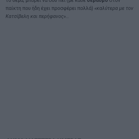
το θέμα, μπορεί να σου πει (με κάθε
σεβασμό
στον
παίκτη που ήδη έχει προσφέρει πολλά)
«καλύτερα με τον
Κατσίβελη και περήφανος»…