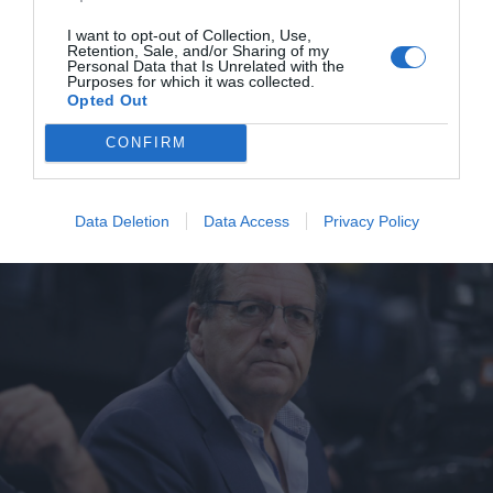
Είναι δεκτός βέβαια ο αντίλογος πως η ΚΑΕ είναι
εταιρεία
. Ότι δεν υπάρχει λόγος να χάσει ένα σημαντικό
I want to opt-out of Collection, Use,
Retention, Sale, and/or Sharing of my
έσοδο. Ότι σε ένα κλίμα γενικευμένης τοξικότητας θα
Personal Data that Is Unrelated with the
Purposes for which it was collected.
μπορούσε να δώσει παράδειγμα συνεργασίας και
καλής
Opted Out
θέλησης
. Δεν είναι και επιβεβλημένο όμως να
συμφωνήσεις μαζί του στο όνομα ενός
επιλεκτικού
CONFIRM
αθλητικού πολιτισμού.
Data Deletion
Data Access
Privacy Policy