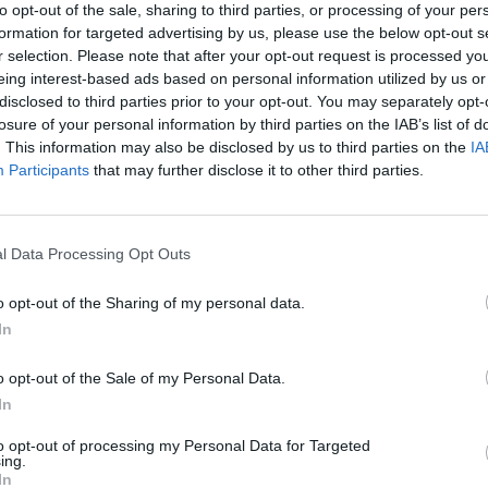
to opt-out of the sale, sharing to third parties, or processing of your per
formation for targeted advertising by us, please use the below opt-out s
r selection. Please note that after your opt-out request is processed y
eing interest-based ads based on personal information utilized by us or
 κοιτάξει στα μάτια τη Βραζιλία και το Μαρόκο, αλλά η
disclosed to third parties prior to your opt-out. You may separately opt-
losure of your personal information by third parties on the IAB’s list of
. This information may also be disclosed by us to third parties on the
IA
Participants
that may further disclose it to other third parties.
l Data Processing Opt Outs
 μία για τον Γιάγκουσιτς
o opt-out of the Sharing of my personal data.
In
o opt-out of the Sale of my Personal Data.
In
γκολ στη διοργάνωση, δύο καθαρές ήττες και ένας ακόμα
να και μεγάλο προβληματισμό.
to opt-out of processing my Personal Data for Targeted
ing.
In