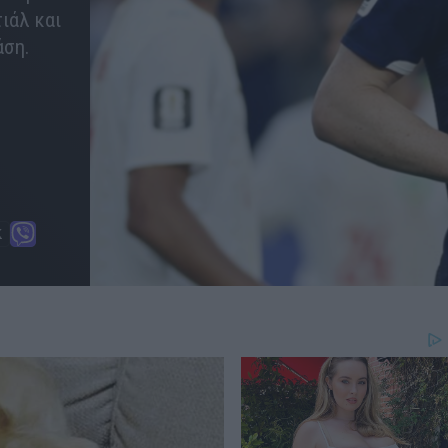
ιάλ και
άση.