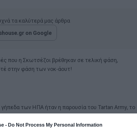
συχνά τα καλύτερά μας άρθρα
house.gr on Google
ές που η Σκωτσέζοι βρέθηκαν σε τελική φάση,
οτέ στην φάση των νοκ-άουτ!
 γήπεδα των ΗΠΑ ήταν η παρουσία του Tartan Army, το
τρα αλκοόλ που κατανάλωσαν οι πιστοί οπαδοί της, αλλά
του εθνικού ύμνου.
e -
Do Not Process My Personal Information