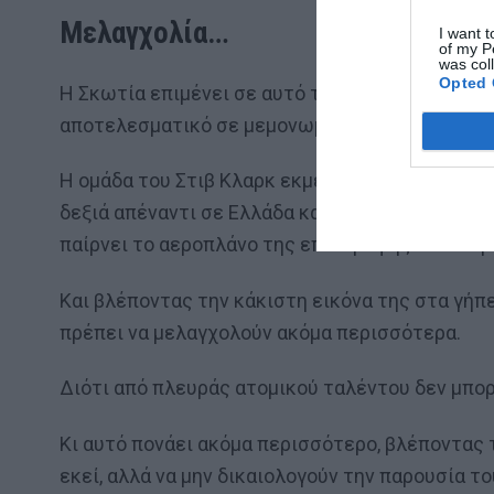
Μελαγχολία…
I want t
of my P
was col
Opted 
Η Σκωτία επιμένει σε αυτό το ποδόσφαιρο της π
αποτελεσματικό σε μεμονωμένες βραδιές, μα το 
Η ομάδα του Στιβ Κλαρκ εκμεταλλεύτηκε τα παι
δεξιά απέναντι σε Ελλάδα και Δανία, βρέθηκε σ
παίρνει το αεροπλάνο της επιστροφής από νωρ
Και βλέποντας την κάκιστη εικόνα της στα γήπ
πρέπει να μελαγχολούν ακόμα περισσότερα.
Διότι από πλευράς ατομικού ταλέντου δεν μπορ
Κι αυτό πονάει ακόμα περισσότερο, βλέποντας
εκεί, αλλά να μην δικαιολογούν την παρουσία 