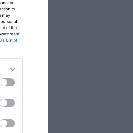
sonal or
ection to
ou may
 personal
out of the
 downstream
B’s List of