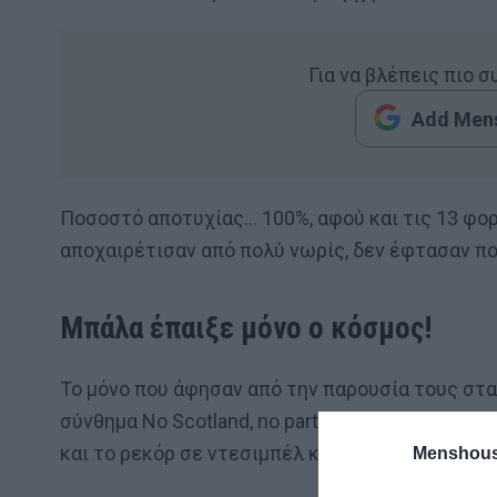
Για να βλέπεις πιο 
Add Mens
Ποσοστό αποτυχίας… 100%, αφού και τις 13 φορ
αποχαιρέτισαν από πολύ νωρίς, δεν έφτασαν π
Μπάλα έπαιξε μόνο ο κόσμος!
Το μόνο που άφησαν από την παρουσία τους στα
σύνθημα No Scotland, no party”, τα χιλιάδες λί
και το ρεκόρ σε ντεσιμπέλ κατά την ανάκρουση 
Menshous