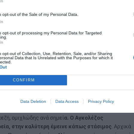
In
o opt-out of the Sale of my Personal Data.
In
to opt-out of processing my Personal Data for Targeted
ing.
In
o opt-out of Collection, Use, Retention, Sale, and/or Sharing
ersonal Data that Is Unrelated with the Purposes for which it
lected.
Out
CONFIRM
Data Deletion
Data Access
Privacy Policy
άγωσε ο χρόνος στη χρονιά του θριάμβου του
πεζή, ομιχλώδης ανά σημεί
α. Ο Αγκολέζος
εία, στην καλύτερη έμεινε κάπως στάσιμος
. Αρχικά