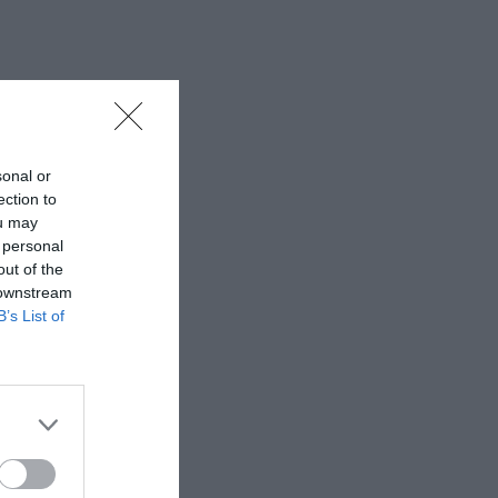
sonal or
ection to
ou may
 personal
out of the
 downstream
B’s List of