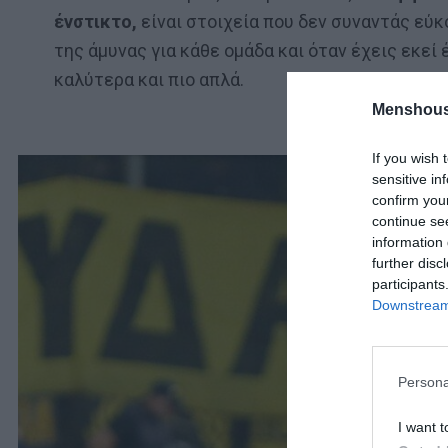
ένστικτο,
είναι στοιχεία που δεν συναντάς εύκ
της άμυνας για κάθε ομάδα και όταν έχεις εκεί 
καλύτερα και πιο απλά.
Menshous
If you wish 
sensitive in
confirm you
continue se
information 
further disc
participants
Downstream 
Persona
I want t