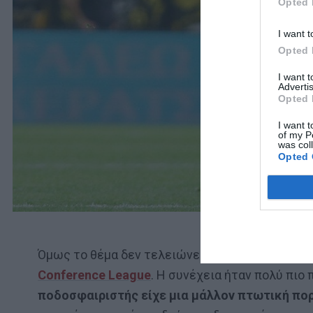
Opted 
I want t
Opted 
I want 
Advertis
Opted 
I want t
of my P
was col
Opted 
Όμως το θέμα δεν τελειώνει εκεί. Γιατί δεν… π
Conference League
. Η συνέχεια ήταν πολύ πιο 
ποδοσφαιριστής είχε μια μάλλον πτωτική πορ