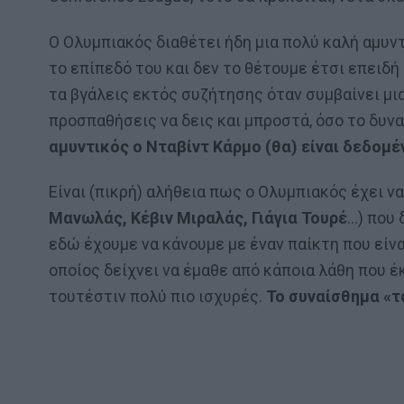
Ο Ολυμπιακός διαθέτει ήδη μια πολύ καλή αμυν
το επίπεδό του και δεν το θέτουμε έτσι επειδή 
τα βγάλεις εκτός συζήτησης όταν συμβαίνει μι
προσπαθήσεις να δεις και μπροστά, όσο το δυν
αμυντικός ο Νταβίντ Κάρμο (θα) είναι δεδομέν
Είναι (πικρή) αλήθεια πως ο Ολυμπιακός έχει 
Μανωλάς, Κέβιν Μιραλάς, Γιάγια Τουρέ
…) που 
εδώ έχουμε να κάνουμε με έναν παίκτη που είνα
οποίος δείχνει να έμαθε από κάποια λάθη που έ
τουτέστιν πολύ πιο ισχυρές.
Το συναίσθημα «τ