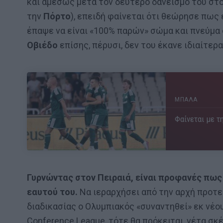
και αμέσως μετά τον δεύτερο δανεισμό του στ
την
Πόρτο
), επειδή φαίνεται ότι θεώρησε πως 
έπαψε να είναι «100% παρών» σώμα και πνεύμα 
Οβιέδο
επίσης, πέρυσι, δεν του έκανε ιδιαίτερ
ΜΠΑΛΑ
Φαίνεται με τη
Γυρνώντας στον Πειραιά, είναι προφανές πως 
εαυτού του.
Να ιεραρχήσει από την αρχή προτε
διαδικασίας ο Ολυμπιακός «συναντηθεί» εκ νέο
Conference League, τότε θα πρόκειται, νέτα σκ