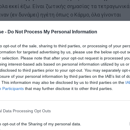
ολα εκεί έξω. Είναι ζωτικής σημασίας τα τετραγωνικά
έναν (εν δυνάμει) ηγέτη όπως ο Κάρμο, όλα γίνονται
e -
Do Not Process My Personal Information
to opt-out of the sale, sharing to third parties, or processing of your per
formation for targeted advertising by us, please use the below opt-out s
r selection. Please note that after your opt-out request is processed y
eing interest-based ads based on personal information utilized by us or
disclosed to third parties prior to your opt-out. You may separately opt-
losure of your personal information by third parties on the IAB’s list of
. This information may also be disclosed by us to third parties on the
IA
Participants
that may further disclose it to other third parties.
l Data Processing Opt Outs
o opt-out of the Sharing of my personal data.