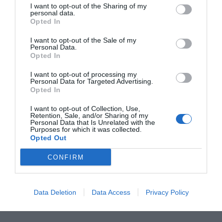
I want to opt-out of the Sharing of my
έδωσε μία πρόσκαιρη παράταση ζωής στην Γερμανία.
personal data.
Opted In
Κι όμως αυτό δεν ήταν μία παραδοξότητα, δεν ήταν η
I want to opt-out of the Sale of my
εξαίρεση, μα ο κανόνας!
Personal Data.
Opted In
Κι αυτό γιατί το 80% των τελευταίων 10 παικτών που
I want to opt-out of processing my
έχουν μπει ως αλλαγή μετά το 115ο λεπτό σε αγώνα
Personal Data for Targeted Advertising.
νοκ-άουτ Παγκοσμίου Κυπέλλου ή Euro και εκτέλεσαν
Opted In
πέναλτι, το έχασαν!
I want to opt-out of Collection, Use,
Retention, Sale, and/or Sharing of my
Personal Data that Is Unrelated with the
Purposes for which it was collected.
Eight of the last 10 players introduced after the
Opted Out
115th minute before a World Cup or Euros
penalty shootout have missed from the spot. 😬
CONFIRM
Is bringing on a substitute just to take a penalty
actually worth it?
pic.twitter.com/p7J8kpfAhM
— Opta Analyst (@OptaAnalyst)
June 30, 2026
Data Deletion
Data Access
Privacy Policy