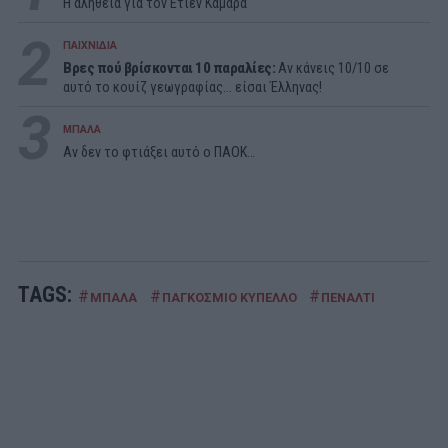
Η αλήθεια για τον Ετιέν Καμαρά
2
ΠΑΙΧΝΙΔΙΑ
Βρες πού βρίσκονται 10 παραλίες:
Αν κάνεις 10/10 σε
αυτό το κουίζ γεωγραφίας... είσαι Έλληνας!
3
ΜΠΑΛΑ
Αν δεν το φτιάξει αυτό ο ΠΑΟΚ…
TAGS:
#
#
#
ΜΠΑΛΑ
ΠΑΓΚΟΣΜΙΟ ΚΥΠΕΛΛΟ
ΠΕΝΑΛΤΙ