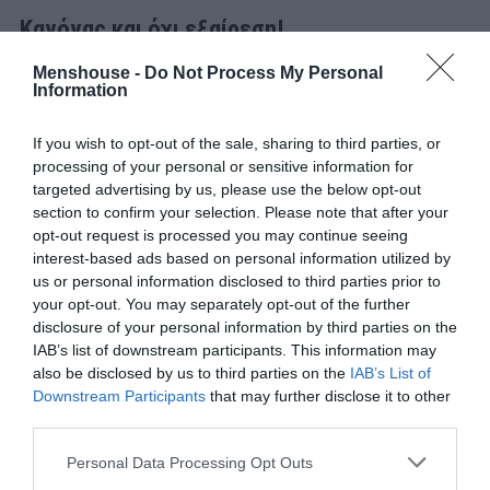
Κανόνας και όχι εξαίρεση!
Menshouse -
Do Not Process My Personal
Αν οι δύο προπονητές είχαν μελετήσει πολύ προσεκτικά
Information
την πρόσφατη ιστορία των Παγκοσμίων Κυπέλλων και
των Euro, πιθανώς να μην είχαν πάρει ποτέ αυτές τις
If you wish to opt-out of the sale, sharing to third parties, or
αποφάσεις.
processing of your personal or sensitive information for
targeted advertising by us, please use the below opt-out
Η ποδοσφαιρική ιστορία μπορεί να είχε γραφτεί
section to confirm your selection. Please note that after your
opt-out request is processed you may continue seeing
διαφορετικά.
interest-based ads based on personal information utilized by
us or personal information disclosed to third parties prior to
Ο κρύος Τζάστιν Κλάιφερτ ανέλαβε την δεύτερη
your opt-out. You may separately opt-out of the further
εκτέλεση των οράνιε και δεν κατάφερε να στείλει την
disclosure of your personal information by third parties on the
μπάλα στα δίχτυα.
IAB’s list of downstream participants. This information may
also be disclosed by us to third parties on the
IAB’s List of
Ο Φαμπιάν Μπαλμπουενά ανέλαβε την καθοριστική
Downstream Participants
that may further disclose it to other
third parties.
πέμπτη εκτέλεση της Παραγουάης, που θα μπορούσε να
την στείλει στον επόμενο γύρο. Κρύος κι αυτός δεν
Personal Data Processing Opt Outs
κατάφερε να νικήσει τον Μανουέλ Νόιερ, ο οποίος