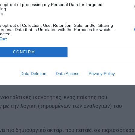
lder, που έχει ως βασικό ρόλο να ενώνει τις γραμμές,
to opt-out of processing my Personal Data for Targeted
ing.
In
o opt-out of Collection, Use, Retention, Sale, and/or Sharing
παίκτης που διαβάζει άριστα το παιχνίδι και
ersonal Data that Is Unrelated with the Purposes for which it
lected.
Out
οντας πάνω από 300 παιχνίδια στο γαλλικό, γερμανικό
CONFIRM
Data Deletion
Data Access
Privacy Policy
ανασταλτικές ικανότητες, ένας παίκτης που
ης με την λογική (τηρουμένων των αναλογιών) του
να πιο δημιουργικό οκτάρι που πατάει σε περισσότερα