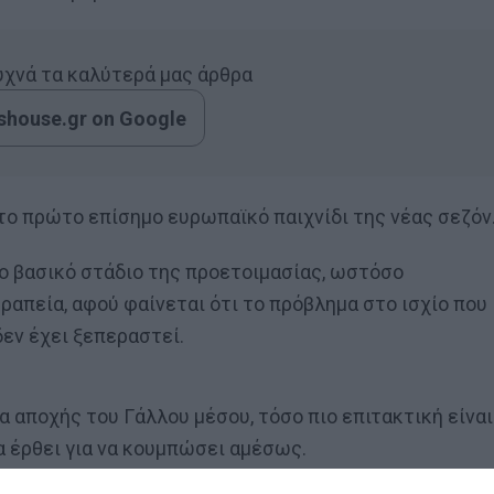
συχνά τα καλύτερά μας άρθρα
house.gr on Google
ό το πρώτο επίσημο ευρωπαϊκό παιχνίδι της νέας σεζόν
το βασικό στάδιο της προετοιμασίας, ωστόσο
ραπεία, αφού φαίνεται ότι το πρόβλημα στο ισχίο που
εν έχει ξεπεραστεί.
μα αποχής του Γάλλου μέσου, τόσο πιο επιτακτική είναι
α έρθει για να κουμπώσει αμέσως.