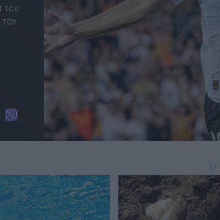
α του
 τον