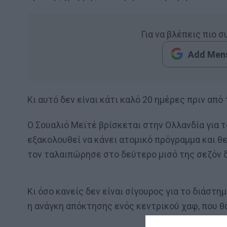
Για να βλέπεις πιο 
Add Mens
Κι αυτό δεν είναι κάτι καλό 20 ημέρες πριν απ
Ο Σουαλιό Μεϊτέ βρίσκεται στην Ολλανδία για 
εξακολουθεί να κάνει ατομικό πρόγραμμα και θε
τον ταλαιπώρησε στο δεύτερο μισό της σεζόν δ
Κι όσο κανείς δεν είναι σίγουρος για το διάστη
η ανάγκη απόκτησης ενός κεντρικού χαφ, που θ