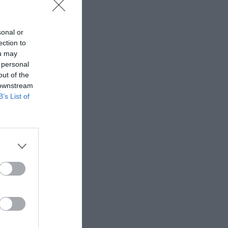
sonal or
ection to
ou may
 personal
out of the
 downstream
B’s List of