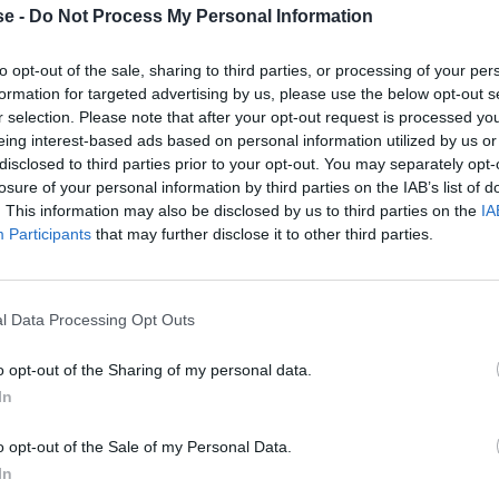
e -
Do Not Process My Personal Information
to opt-out of the sale, sharing to third parties, or processing of your per
ΠΑΟΚ για τον Μπαπτίστ Σανταμαρία, ο οποίος όλα
formation for targeted advertising by us, please use the below opt-out s
r selection. Please note that after your opt-out request is processed y
τά από ένα χρόνο στις νυχτερίδες.
eing interest-based ads based on personal information utilized by us or
disclosed to third parties prior to your opt-out. You may separately opt-
losure of your personal information by third parties on the IAB’s list of
. This information may also be disclosed by us to third parties on the
IA
Participants
that may further disclose it to other third parties.
 τον Ετιέν Καμαρά
l Data Processing Opt Outs
o opt-out of the Sharing of my personal data.
In
 του Μεϊτέ, αλλά με εντελώς διαφορετικό τρόπο από
o opt-out of the Sale of my Personal Data.
 χαρακτηριστικά.
In