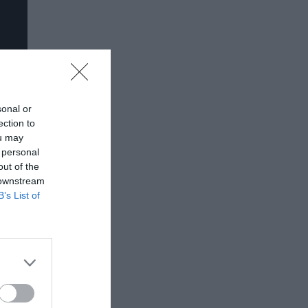
sonal or
ection to
ou may
 personal
out of the
 downstream
B’s List of