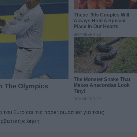
α του Euro και τις προετοιμασίες για τους
ρβατική είδηση.