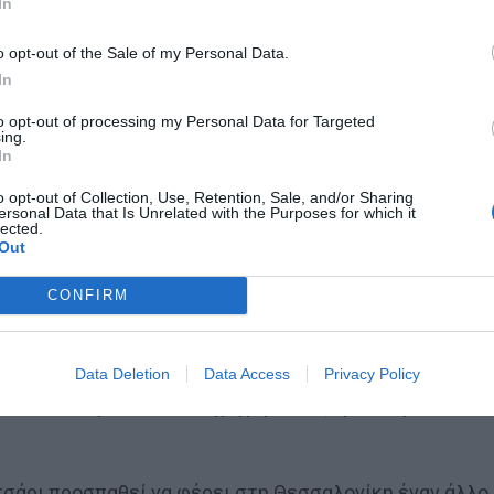
In
o opt-out of the Sale of my Personal Data.
In
to opt-out of processing my Personal Data for Targeted
ing.
In
o opt-out of Collection, Use, Retention, Sale, and/or Sharing
ersonal Data that Is Unrelated with the Purposes for which it
lected.
 μία για τον Γιάγκουσιτς
Out
CONFIRM
η και χωρίς καμιά τρομερή διάθεση για μπάλα.
Data Deletion
Data Access
Privacy Policy
α, κανένα γκολ και ένα γρήγορο διαζύγιο, σε μία από
τσάρι προσπαθεί να φέρει στη Θεσσαλονίκη έναν άλλο