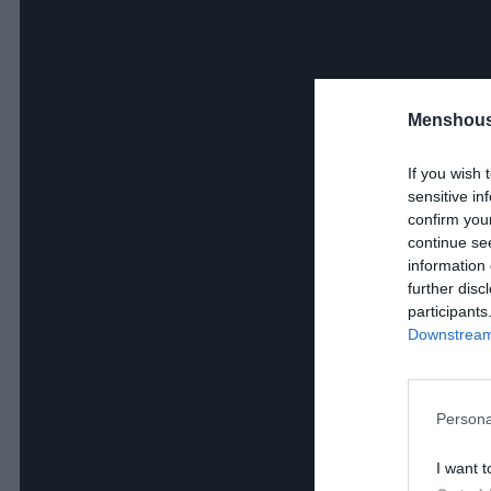
Menshous
If you wish 
sensitive in
confirm you
continue se
information 
further disc
participants
Downstream 
Persona
I want t