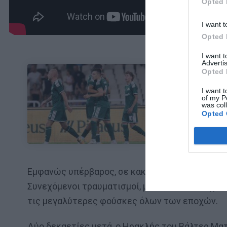
Opted 
I want t
Opted 
I want 
Advertis
Opted 
I want t
ΜΠΑΛΑ
of my P
was col
Φαίνεται με τη
Opted 
Εμφανώς υπέρβαρος, σε κακή αθλητική κατάστασ
Συνεχόμενοι τραυματισμοί, μόλις πέντε παιχνίδι
τις μεγαλύτερες φούσκες όλων των εποχών.
Δύο δεκαετίες μετά, ο Ηρακλής του Βάλτερ Μα