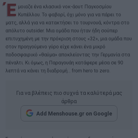
Έ
μοιαζε ένα κλασικό νοκ-άουτ Παγκοσμίου
Κυπέλλου. Το φαβορί, όχι μόνο για να πάρει το
ματς, αλλά για να κατακτήσει το τουρνουά, κόντρα στο
απόλυτο outsider. Μια ομάδα που ήταν ήδη σούπερ
επιτυχημένη με την πρόκριση στους «32», μια ομάδα που
στον προηγούμενο γύρο είχε κάνει ένα μικρό
ποδοσφαιρικό «θαύμα» αποκλείοντας την Γερμανία στα
πέναλτι. Κι όμως, η Παραγουάη κατάφερε μέσα σε 90
λεπτά να κάνει τη διαδρομή… from hero to zero.
Για να βλέπεις πιο συχνά τα καλύτερά μας
άρθρα
Add Menshouse.gr on Google