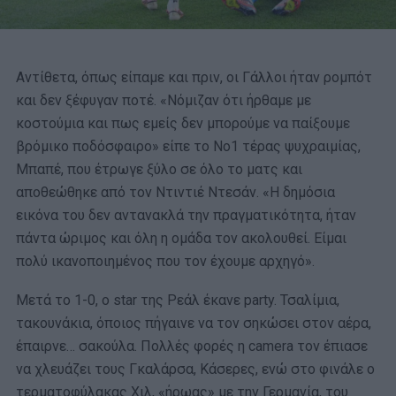
Αντίθετα, όπως είπαμε και πριν, οι Γάλλοι ήταν ρομπότ
και δεν ξέφυγαν ποτέ. «Νόμιζαν ότι ήρθαμε με
κοστούμια και πως εμείς δεν μπορούμε να παίξουμε
βρόμικο ποδόσφαιρο» είπε το Νο1 τέρας ψυχραιμίας,
Μπαπέ, που έτρωγε ξύλο σε όλο το ματς και
αποθεώθηκε από τον Ντιντιέ Ντεσάν. «Η δημόσια
εικόνα του δεν αντανακλά την πραγματικότητα, ήταν
πάντα ώριμος και όλη η ομάδα τον ακολουθεί. Είμαι
πολύ ικανοποιημένος που τον έχουμε αρχηγό».
Μετά το 1-0, ο star της Ρεάλ έκανε party. Τσαλίμια,
τακουνάκια, όποιος πήγαινε να τον σηκώσει στον αέρα,
έπαιρνε… σακούλα. Πολλές φορές η camera τον έπιασε
να χλευάζει τους Γκαλάρσα, Κάσερες, ενώ στο φινάλε ο
τερματοφύλακας Χιλ, «ήρωας» με την Γερμανία, του