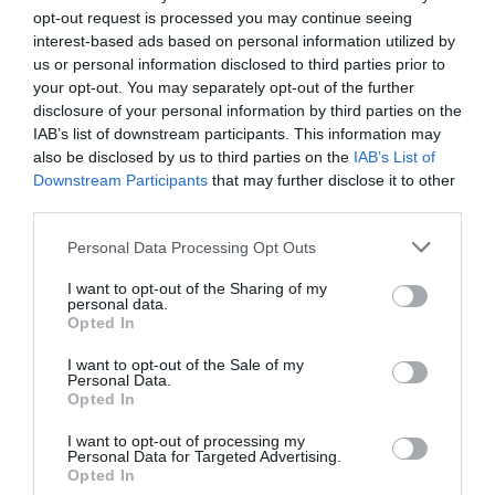
παικτών της, κάθε άλλο παρά κολακευτικά ήταν κάποια
opt-out request is processed you may continue seeing
στατιστικά.
interest-based ads based on personal information utilized by
us or personal information disclosed to third parties prior to
Είχαν, λιγότερες επιτυχημένες πάσες σε αγώνα νοκ-
your opt-out. You may separately opt-out of the further
άουτ από το 1966, καταφέρνοντας το σοκαριστικό
disclosure of your personal information by third parties on the
99/183 με ποσοστό 54.1%. Το τελευταίο, μαζί με το
IAB’s list of downstream participants. This information may
also be disclosed by us to third parties on the
IAB’s List of
53.9% κόντρα στην Τουρκία στον όμιλο, είναι τα 2
Downstream Participants
that may further disclose it to other
χαμηλότερα που έχουν καταγραφεί σε αγώνα από τότε
third parties.
που υπάρχουν data! Κανείς δεν θα ήθελε να είναι στη
Personal Data Processing Opt Outs
θέση των Τούρκων και των Γερμανών. Ένα ακόμα ρεκόρ
της ‘Albiroja’ ήταν ο μέσος όρος των 26.4 τάκλιν ανά
I want to opt-out of the Sharing of my
personal data.
αγώνα [έπιασαν την Αργεντινή του 2006], ενώ είναι
Opted In
απίστευτο πως υπήρξε ομάδα που έκανε περισσότερα
από τα δικά της 66 φάουλ [Καναδάς, 72].
I want to opt-out of the Sale of my
Personal Data.
Opted In
«Δεν ήξερα ότι η Παραγουάη μπορεί να κάνει 30 φάουλ
χωρίς να πάρει κίτρινη κάρτα». Ο Σερκί της
I want to opt-out of processing my
Personal Data for Targeted Advertising.
Μάντσεστερ Σίτι είπε το πιο λογικό πράγμα στον
Opted In