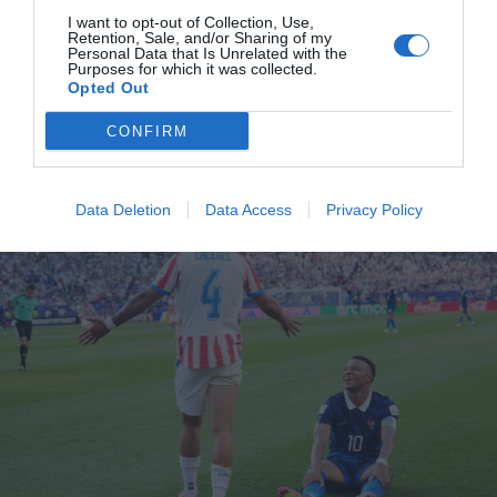
κόσμο, ενώ ένας άλλος «φίλος» την πιο σωστή ατάκα.
I want to opt-out of Collection, Use,
«Αν ήμουν εγώ στο γήπεδο, πιθανότατα θα είχα
Retention, Sale, and/or Sharing of my
Personal Data that Is Unrelated with the
αποβληθεί πολλές φορές και ίσως να είχα στείλει
Purposes for which it was collected.
Opted Out
κάποιον στο νοσοκομείο». Όλοι ήμασταν λίγο, ή μάλλον
πολύ, Ζλάταν Ιμπραΐμοβιτς στο ματς. Θα δίναμε λεφτά
CONFIRM
να μπει να «παίξει» ένα δεκάλεπτο.
Data Deletion
Data Access
Privacy Policy