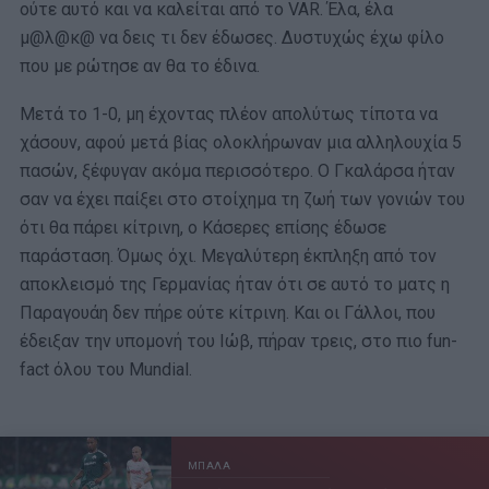
ούτε αυτό και να καλείται από το VAR. Έλα, έλα
μ@λ@κ@ να δεις τι δεν έδωσες. Δυστυχώς έχω φίλο
που με ρώτησε αν θα το έδινα.
Μετά το 1-0, μη έχοντας πλέον απολύτως τίποτα να
χάσουν, αφού μετά βίας ολοκλήρωναν μια αλληλουχία 5
πασών, ξέφυγαν ακόμα περισσότερο. Ο Γκαλάρσα ήταν
σαν να έχει παίξει στο στοίχημα τη ζωή των γονιών του
ότι θα πάρει κίτρινη, ο Κάσερες επίσης έδωσε
παράσταση. Όμως όχι. Μεγαλύτερη έκπληξη από τον
αποκλεισμό της Γερμανίας ήταν ότι σε αυτό το ματς η
Παραγουάη δεν πήρε ούτε κίτρινη. Και οι Γάλλοι, που
έδειξαν την υπομονή του Ιώβ, πήραν τρεις, στο πιο fun-
fact όλου του Mundial.
ΜΠΑΛΑ